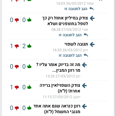
שפוי
26/03/2012 16:03
הגב לתגובה זו
צודק במיליון אחוז! רק כך
0
0
לטפל בחוצפנים ושלא
אורי
27/03/2012 08:28
הגב לתגובה זו
תגובה לשפוי
1
2
רונן
26/03/2012 16:33
הגב לתגובה זו
מה זה בדיוק אומר עליו ?
0
0
מר רונן המבין...
ינון
27/03/2012 13:26
צודק השפוי!אין ברירה
1
0
אחרת! (ל"ת)
יעקב
27/03/2012 11:15
רונן כנראה שגם אתה אחד
0
0
מגנבי החשמל (ל"ת)