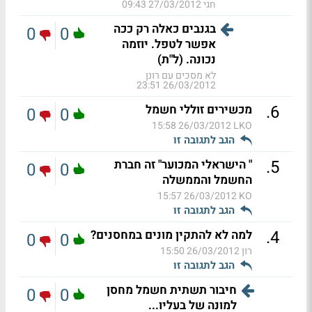
חגי
27/03/2012 09:43
בגנבים כאלה רק ככה
0
0
אפשר לטפל. יוזמה
נכונה. (ל"ת)
לא מסכים עם רונן
26/03/2012 23:51
.
6
מכשירים זוללי חשמל
0
0
26/03/2012 15:58
LKO
הגב לתגובה זו
.
5
" הישראלי המכוער" זה חברת
0
0
החשמל והממשלה
26/03/2012 15:57
KO
הגב לתגובה זו
.
4
למה לא להתקין מונים במחסנים?
0
0
רון
26/03/2012 15:50
הגב לתגובה זו
חיבור תשתית חשמל מחסן
0
0
למונה של בעליו...