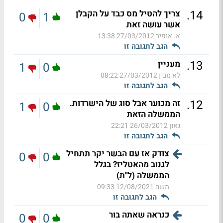
.
14
צריך להטיל מס כבד על הקבלן
0
1
אשר עושה זאת
א. אופיר
27/03/2012 13:38
הגב לתגובה זו
.
13
מעניין
1
0
לא מבין
27/03/2012 08:22
הגב לתגובה זו
.
12
זה מכוער אבל סוג של הישרדות.
1
0
הממשלה הזאת
גאון
26/03/2012 22:21
הגב לתגובה זו
צודק אז עם הבשר יקר תתחיל
0
0
לגנוב מהאטליז? בגלל
הממשלה (ל"ת)
משה
12/08/2021 09:33
הגב לתגובה זו
כנראה שאתה בור
0
0