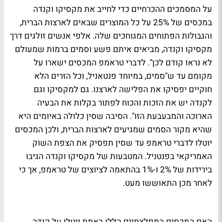
על המסמכים ההכרחיים כדי לחייב את מקסיקו וקנדה
במכסים של 25% על כל המוצרים שבאים לארצות הברית,
והגבולות הפתוחים המגוחכים שלה. אלפי אנשים זולגים דרך
מקסיקו וקנדה, מביאים איתם פשע וסמים ברמות שמעולם
לא נראו קודם לכן". לדברי טראמפ המכסים ישארו על
מקומם עד ש"סמים, במיוחד פנטאניל, וכל הזרים הלא
חוקיים יפסיקו את הפלישה לארצנו. גם למקסיקו וגם
לקנדה יש את הזכות והכוח לפתור בקלות את הבעיה
הארוכה והמבעבעת הזו". הסיבה שסין כלולה באיומים היא
שהיא מקור הסמים שמגיעים לארצות הברית, ולכן המכסים
יוטלו לדברי טראמפ עד שסין תפסיק את הצפת השוק
האמריקאי בפנטניל. המטבעות של מקסיקו וקנדה הגיבו
בירידות של 2% ו-1% בהתאמה לציוצים של טראמפ, אך כי
לאחר מכן התאוששו מעט.
האם המכסים המפלצתיים הללו באמת יוטלו על קנדה