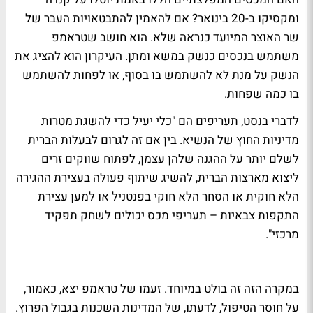
ומקסיקו ב-20 בינואר? אם להאמין להתבטאויות העבר של
שר האוצר המיועד כנראה שלא. הוא חושב שטראמפ
משתמש בנכסים כנשק במשא ומתן. העיקרון הוא להציג את
הנשק על מנת לא להשתמש בו בסוף, או לפחות להשתמש
בו כמה שפחות.
לדברי בנסט, תעריפים הם "כלי יעיל כדי להשגת מטרות
מדיניות החוץ של הנשיא. בין אם זה לגרום לבעלות הברית
לשלם יותר על ההגנה שלהן עצמן, לפתוח שווקים זרים
ליצוא מארצות הברית, להשיג שיתוף פעולה בעצירת ההגירה
הלא חוקית או הסחר הלא חוקי בפנטניל או למען עצירת
התקפות צבאיות – תעריפי מכס יכולים לשחק תפקיד
מרכזי".
במקרה הזה זה בולט במיוחד. זעמו של טראמפ יצא, כאמור,
על חוסר הטיפול, לדעתו, של המדינות השכנות בגבול הפרוץ.