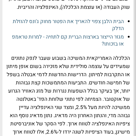
שוק העבודה (או עוצמת הכלכלה), האינפלציה והריבית.
הבית הלבן צפוי להאריך את הפטור מחוק ג'ונס להוזלת
הדלק
מגזר הייצור בארצות הברית קם לתחיה - למרות טראמפ
או בזכותו?
הכלכלה האמריקאית המשיכה בשבוע שעבר לנפק נתונים
שמעידים על עוצמה סולידית שלא מזכירה בשום אופן מיתון
או התקרבות למיתון. הדרישות החדשות לדמי אבטלה בשפל
של חמישה חודשים. התביעות המתמשכות קצת גבוהות
יותר, אך בעיקר בגלל השפעות נגררות של מזג האוויר הגרוע
של אוקטובר. הצמיחה לפי נתוני שלוחת הפד' באטלנטה
ממשיכה להיות מעל 2.5%, ומצד שני האינפלציה עדיין
גבוהה מדי, והנתון האחרון היה מדאיג. נתון מדאיג נוסף הוא
ציפיות האינפלציה לטווח ארוך. לפי הסקר של אוניברסיטת
מישיגן, בעוד הציפיות לשנה ירדו ל-2.6%, אלו לטווח ארוך