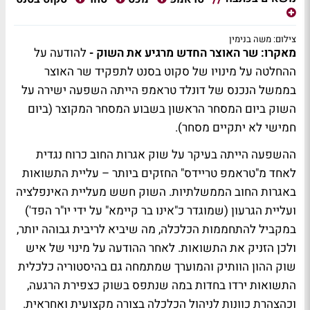
צילום: משה בנימין
מאקרו: שר האוצר החדש מרגיע את השוק -
להודעה על
ההחלטה על מינויו של סקוט בסנט לתפקיד שר האוצר
בממשל הנכנס של דונלד טראמפ הייתה השפעה ישירה על
השוק ביום המסחר הראשון בשבוע המסחר המקוצר (ביום
חמישי לא יתקיים מסחר).
ההשפעה הייתה בעיקר על שוק אגרות החוב כרוח נגדית
לאחד מ"טראמפ טריידס" החזקים ביותר – עליית התשואות
באגרות החוב הממשלתיות. השוק חשש מעליית האינפלציה
ועליית הגרעון (שמוגדר כ"אינו בר קיימא" על ידי יו"ר הפד')
במקביל להתחממות הכלכלה, מה שיביא לריבית גבוהה יותר,
ולכן הזניק את התשואות. לאחר ההודעה על מינוי של איש
שוק ההון הוותיק והמוערך שמתמחה גם בהיסטוריה כלכלית
התשואות ירדו בחדות במה שנתפס בשוק כצפירת הרגעה,
וכהצהרת כוונות לניהול הכלכלה בצורה מקצועית ואחראית.