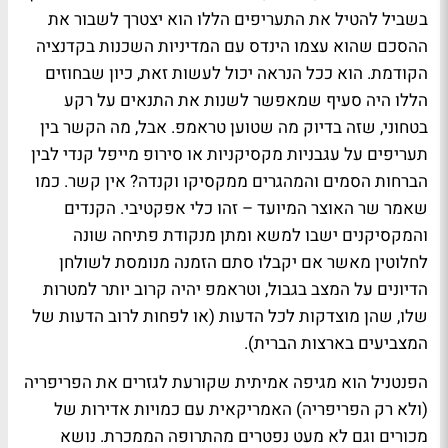
בשביל להטיל את התעריפים הללו הוא יצטרך לשבור את
ההסכם שהוא עצמו הינדס עם המדיניות השכנות בקדנציה
הקודמת. הוא ככל הנראה יכול לעשות זאת, כיון שבחוזים
הללו היה סעיף שמאפשר לשנות את התנאים על רקע
בטחוני, שזה בדיוק מה שטוען טראמפ. אבל, מה הקשר בין
תעריפים על עגבניות מקסיקניות או סירופ מייפל קנדי לבין
הברחות הסמים והמהגרים ממקסיקו וקנדה? אין קשר. כמו
שאמר שר האוצר המיועד – זהו כלי אפקטיבי. הקנדים
והמקסיקנים ישבו למשא ומתן מנקודת פתיחה שונה
לחלוטין מאשר אם יקבלו סתם הזמנה מנומסת לשולחן
הדיונים על המצב בגבול, וטראמפ יהיה קרוב יותר למטרות
שלו, שהן מוצדקות לכל הדעות (או לפחות לרוב הדעות של
המצביעים בארצות הברית).
הפנטניל הוא מגיפה אמיתית שקורעת לגזרים את הפריפריה
(ולא רק הפריפריה) האמריקאית עם כמויות אדירות של
מכורים וגם לא מעט נפטרים מהתרופה הממכרת. נושא