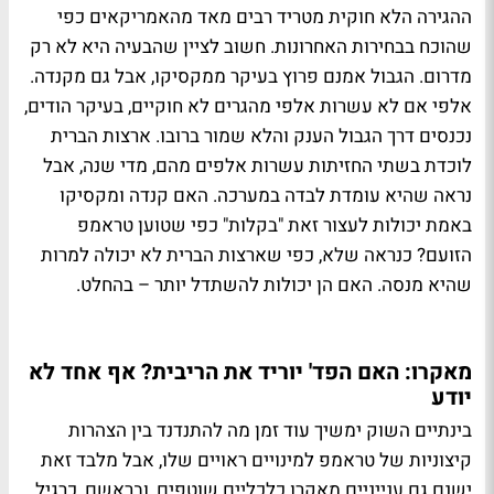
ההגירה הלא חוקית מטריד רבים מאד מהאמריקאים כפי
שהוכח בבחירות האחרונות. חשוב לציין שהבעיה היא לא רק
מדרום. הגבול אמנם פרוץ בעיקר ממקסיקו, אבל גם מקנדה.
אלפי אם לא עשרות אלפי מהגרים לא חוקיים, בעיקר הודים,
נכנסים דרך הגבול הענק והלא שמור ברובו. ארצות הברית
לוכדת בשתי החזיתות עשרות אלפים מהם, מדי שנה, אבל
נראה שהיא עומדת לבדה במערכה. האם קנדה ומקסיקו
באמת יכולות לעצור זאת "בקלות" כפי שטוען טראמפ
הזועם? כנראה שלא, כפי שארצות הברית לא יכולה למרות
שהיא מנסה. האם הן יכולות להשתדל יותר – בהחלט.
מאקרו: האם הפד' יוריד את הריבית? אף אחד לא
יודע
בינתיים השוק ימשיך עוד זמן מה להתנדנד בין הצהרות
קיצוניות של טראמפ למינויים ראויים שלו, אבל מלבד זאת
ישנם גם ענייניים מאקרו כלכליים שוטפים, ובראשם, כרגיל,