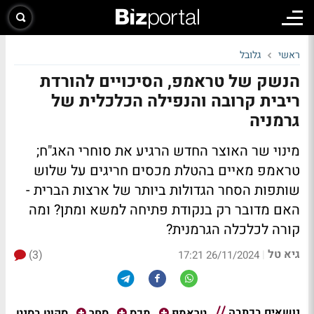
ראשי
גלובל
הנשק של טראמפ, הסיכויים להורדת
ריבית קרובה והנפילה הכלכלית של
גרמניה
מינוי שר האוצר החדש הרגיע את סוחרי האג"ח;
טראמפ מאיים בהטלת מכסים חריגים על שלוש
שותפות הסחר הגדולות ביותר של ארצות הברית -
האם מדובר רק בנקודת פתיחה למשא ומתן? ומה
קורה לכלכלה הגרמנית?
גיא טל
(3)
|
26/11/2024 17:21
נושאים בכתבה
סקוט בסנט
טראמפ
מכס
סחר