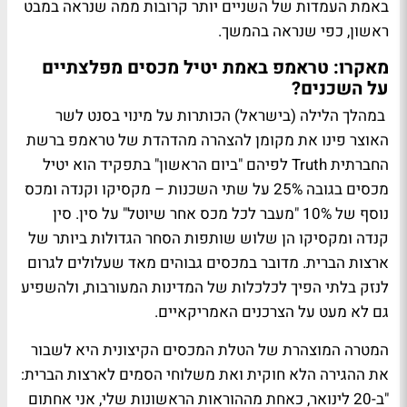
באמת העמדות של השניים יותר קרובות ממה שנראה במבט
ראשון, כפי שנראה בהמשך.
מאקרו: טראמפ באמת יטיל מכסים מפלצתיים
על השכנים?
במהלך הלילה (בישראל) הכותרות על מינוי בסנט לשר
האוצר פינו את מקומן להצהרה מהדהדת של טראמפ ברשת
החברתית Truth לפיהם "ביום הראשון" בתפקיד הוא יטיל
מכסים בגובה 25% על שתי השכנות – מקסיקו וקנדה ומכס
נוסף של 10% "מעבר לכל מכס אחר שיוטל" על סין. סין
קנדה ומקסיקו הן שלוש שותפות הסחר הגדולות ביותר של
ארצות הברית. מדובר במכסים גבוהים מאד שעלולים לגרום
לנזק בלתי הפיך לכלכלות של המדינות המעורבות, ולהשפיע
גם לא מעט על הצרכנים האמריקאיים.
המטרה המוצהרת של הטלת המכסים הקיצונית היא לשבור
את ההגירה הלא חוקית ואת משלוחי הסמים לארצות הברית:
"ב-20 לינואר, כאחת מההוראות הראשונות שלי, אני אחתום