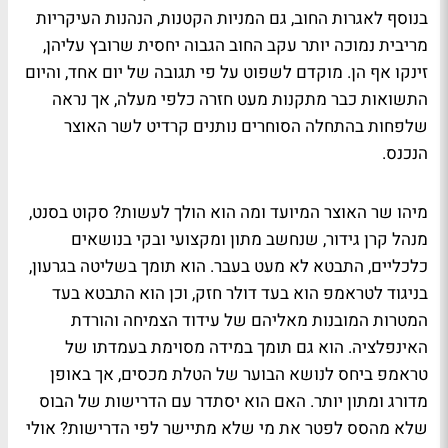
בנוסף לאגרות החוב, גם המניות הקטנות, הנהנות העיקריות
מריבית נמוכה יותר עקב החוב הגבוה יחסית שרובץ עליהן,
זינקו אף הן. מוקדם לשפוט על פי תגובה של יום אחד, והיום
התשואות כבר מתקנות מעט חזרה כלפי מעלה, אך נראה
שלפחות בהתחלה הסוחרים נותנים קרדיט לשר האוצר
הנכנס.
מיהו שר האוצר המיועד ומה הוא הולך לעשות? סקוט בסנט,
מנהל קרן גידור, שנחשב מתון ומקצועי ובקי בנושאים
כלכליים, התבטא לא מעט בעבר. הוא תומך בשליטה בגרעון,
בניגוד לטראמפ הוא בעד דולר חזק, וכן הוא התבטא בעד
המטרות המובנות מאליהם של עידוד הצמיחה והורדת
האינפלציה. הוא גם תומך במידה מסוימת בעמדתו של
טראמפ ביחס לנושא הבוער של הטלת מכסים, אך באופן
מדורג ומתון יותר. האם הוא יסתדר עם הדרישות של הבוס
שלא מהסס לפטר את מי שלא מתיישר לפי הדרישות? אולי