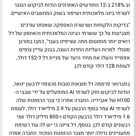
וב-218% ב-12 החודשים האחרונים הודות לביקוש הגובר
לשרתי בינה מלאכותית ושיפור בשוק המחשבים האישיים.
"בדיקות הלקוחות ושרשרת האספקה שאנחנו עורכים
מצביעות על כך ששרתי הבינה המלאכותית והאחסון של דל
רואים יותר מומנטום ממה שציפינו בעבר", כתבו במורגן
סטנלי. למרות העליות החדות השנה, בבנק עדיין צופים
אפסייד והעלו את מחיר היעד של מניית דל ל-152 דולר,
לעומת 128 דולר קודם לכן.
בפברואר פרסמה דל תוצאות טובות מהצפוי לרבעון ינואר,
הודות לביקוש חזק לשרתי AI המופעלים על ידי שבבי ה-
H100 של אנבידיה. החברה אמרה כי צבר ההזמנות שלה
לשרתי AI עמד בסוף הרבעון על 2.9 מיליארד דולר, לעומת
1.6 מיליארד דולר ברבעון הקודם ו-800 מיליון דולר שני
רבעונים קודם לכן. בנוסף, דל ציינה כי יש לה עוד רשימת
מתעניינים גדולה יותר מצבר ההזמנות הנוכחי. החברה אמרה