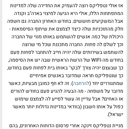
אז אולי נטפליקס רוצה להעמיק את החדירה שלה למדינות
המתפתחות הללו, אולי היא הגיעה למיצוי בארה"ב וקנדה
אבל המשקיעים חוששים. בחודש האחרון החברה גם חשפה
חלק מהתוכניות שלה כיצד לצמצם את שיתוף הסיסמאות -
היכולת של כמה אנשים להשתמש באותו מנוי של החברה
וכך לשלם לה פחות. החברה מתכננת שכל מי שרוצה
להשתמש בשירותים שלה יהיה חייב להתחבר לפחות פעם
בחודש מה-WIFI של הרשת הראשית שבה יש את הסיסמה,
כך שבעצם יהיה צורך 'לבקר' באותו בית לפחות פעם בחודש,
כך שנטפליקס תראה שמדובר באנשים אמיתיים
שמתגוררים יחד (
להרחבה
). זה לא חף כמובן מבעיות, כאשר
מדובר על משפחה - מה הבעיה להגיע פעם בחודש להורים
או האחים? אבל עדיין זה עשוי לסייע לה לצמצם שימוש
כפול על אותו חשבון (בוודאי במדינות גדולות יותר מאשר
ישראל).
מניית נטפליקס זינקה אחרי פרסום הדוחות האחרונים, בהם