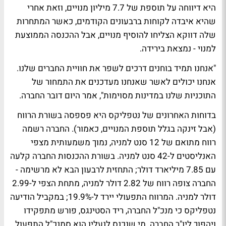
היא דיווחה על תוספת של 7.7 מיליון מנויים, וזאת אחרי
שהיא איבדה לקוחות ברבעונים הקודמים, כאשר המתחרות
שלה דווקא הצליחו להוסיף מנויים, אבל ההכנסה הממוצעת
למנוי - נמצאת בירידה.
"אנחנו תמיד בוחנים דרכים לשפר את חוויית החברים שלנו.
אנחנו יכולים לאשר שאנחנו מעדכנים את התמחור של
התוכניות שלנו במדינות מסוימות", אמר היום דובר החברה.
בדוחות האחרונים של נטפליקס היא פספסה בשורת הרווח
(אבל זינקה בגלל תוספת המנויים, כאמור). החברה רשמה
רווח מתואם של 12 סנט למניה, נמוך משמעותית מצפי
האנליסטים ל-42 סנט למניה. בשורת ההכנסות החברה קלעה
עם 7.85 מיליארד דולר; התחזית לרבעון הבא לא מרשימה -
החברה צופה רווח של 2.82 דולר למניה, מתחת הצפי ל-2.99
דולר למניה. המרווח התפעולי יירד ל-19.9%; במקביל הודיעה
נטפליקס כי מנכ"ל החברה, ריד הסטינגס, פורש מתפקידו
ויהפוך ליו"ר החברה. מי שנכנס לנעליו הוא סמנכ"ל התפעול