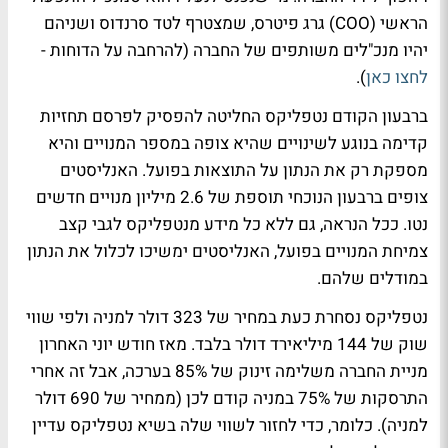
הראשי (COO) גרג פיטרס, שמצטרף לטד סרנדוס ושניהם
יהיו מנכ"לים משותפים של החברה (להרחבה על הדוחות -
לחצו כאן
).
ברבעון הקודם נטפליקס החליטה להפסיק לפרסם תחזיות
קדימה בנוגע לשינויים שהיא צופה במספר המנויים והיא
מספקת רק את הנתון על התוצאות בפועל. האנליסטים
צופים ברבעון הנוכחי תוספת של 2.6 מיליון מנויים חדשים
נטו. ככל הנראה, גם ללא כל מידע מנטפליקס לגבי קצב
צמיחת המנויים בפועל, האנליסטים ימשיכו לכלול את הנתון
במודלים שלהם.
נטפליקס נסחרת כעת במחיר של 323 דולר למניה ולפי שווי
שוק של 144 מיליאירד דולר בלבד. מאז חודש יוני האחרון
מניית החברה משלימה זינוק של 85% בערכה, אבל זה אחרי
התרסקות של 75% במניה קודם לכן (ממחיר של 690 דולר
למניה). כלומר, כדי לחזור לשווי שלה בשיא נטפליקס עדיין