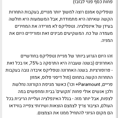
פחות כסף פנוי לבזבז)
נטפליקס אמנם רוצה למשוך יותר מנויים, בעקבות התחרות
הקשה שאיתה היא מתמודדת, אבל המשמעות היא חולשה
בעידן של אינפלציה. נטפליקס לא מורידה את המחירים
מעמדה של כח. המשקיעים מבינים זאת ומורידים היום את
המניה.
זהו היום הגרוע ביותר של מניית נטפליקס בחודשיים
האחרונים (בשנה שעברה היא התרסקה ב-75%, אז בכל זאת
- פרופורציות. בשנה האחרונה נטפליקס איבדה גובה בעקבות
התחרות הקשה בתחום (מול דיסני פלוס, אמזון
פריים, Paramount+ וכו') כאשר מגיפת הקורונה נחלשת
ולכן אנשים אולי פחות 'תקועים' בבית ומחפשים במה
לצפות, אבל יותר מזה - בגלל האינפלציה ועליית הריבית בכל
העולם, הציבור צריך לצמצם הוצאות ושירותי צפייה בווידאו
הם מקום הגיוני להתחיל ממנו את הצמצום.