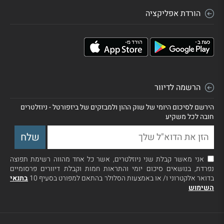
הורדת אפליקציה
הרשמה לדיוור
הירשם לסיכום היומי של שוק ההון ולמבזקים של ביזפורטל - ניוזלטרים
חובה לכל משקיע
אני מאשר קבלת שני ניוזלטרים, אשר כל אחד מהווה רשימת תפוצה
נפרדת, בנושאים סיכום יומי והתראות חמות וקבלת דיוורים פרסומיים
בדואר אלקטרוני ו/ או באמצעות הסלולר בהתאם למפורט בסעיף 10
בתנאי
השימוש