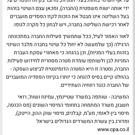
על אף השינוי בזהות בעלי המניות, מדובר בקיזוז הפסדים על
ידי אותה ישות משפטית (החברה), ומכאן עצם השינוי בזהות
בעל השליטה אינו מבטל את הזכות לקזז הפסדים מועברים
לאחר רכישת השליטה בחברה, ויש לבחון כל מקרה לגופו.
לאור האמור לעיל, ככל שתמשיך פעילות החברה במתכונתה
הרגילה (כך שלמעשה לא יחול כל שינוי בחברה מלבד השינוי
בזהות בעלי המניות), וכן בהנחה כי מאחורי עסקת העברת
המניות לבן ולשותפו עומדת מטרה מסחרית לחידוש פעילות
החברה, ומטרה זו היא המטרה הדומיננטית לביצוע העסקה -
בהחלט קיים בסיס להנחה כי יותרו בקיזוז הפסדיה המועברים
של החברה כנגד רווחיה העתידיים.
המשיבה - שותפה במשרד שטיינמץ, עמינח ושות', רואי
חשבון, משרד המתמחה בתחומי המיסוי השונים (מס הכנסה,
מיסוי בין-לאומי, מע"מ, קבלנים, מיסוי שוק ההון, הייטק),
ומדורג בין עשרת המשרדים הגדולים בישראל
www.cpa.co.il