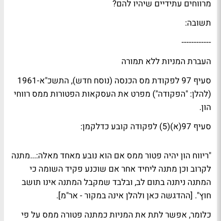
מרווחים עתידיים שיהיו להם?
תשובה:
------------
העברת המניות ללא תמורה
סעיף 97 לפקודת מס הכנסה (נוסח חדש), התשכ"א-1961
(להלן: "הפקודה") מפרט את העסקאות הפטורות ממס רווחי
הון.
סעיף 97(א)(5) לפקודה קובע כדלקמן:
"ריווח הון יהיה פטור ממס אם הוא נובע מאחד מאלה:...מתנה
לקרוב וכן מתנה ליחיד אחר אם שוכנע פקיד השומה כי
המתנה ניתנה בתום לב, ובלבד שמקבל המתנה אינו תושב
חוץ". [ההדגשה כאן ולהלן אינה במקור - אר"מ].
כלומר, אפשר לתת את המניות כמתנה פטורה ממס על פי