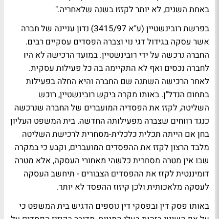
באחת השנים, לא יותר לקזזו בשנה שלאחריה."
בפרשת רובינשטיין (ע"א 3415/97) נדון עניינה של חברה
אשר עסקה בגידול דגי נוי וצברה הפסדים עסקיים רבים.
החברה נרכשה על ידי רובינשטיין. במועד הרכישה לא היו
לחברה נכסים ואף לא התקיימה בה כל פעילות עסקית.
לאחר הרכישה השתנה שם החברה והיא החלה בפעילות
בתחום הנדל"ן. באותו מקרה ביקש רובינשטיין, רוכש
השליטה, לקזז את הפסדיה המועברים של החברה שנרכשה
כנגד רווחים שצברה מפעילותה החדשה. בית המשפט העליון
בחן אם הייתה תכלית כלכלית-מסחרית לרכישת השליטה
מלבד הרצון לקזז את ההפסדים המועברים, וקבע כי במקרה
שבו אין מטרה מסחרית כלשהי מאחורי העסקה, אלא מטרה
דומיננטית לקזז את ההפסדים הצבורים - תיחשב העסקה
לעסקה מלאכותית ולכן קיזוז ההפסד לא יותר.
באותו פסק דין ובפסקי דין נוספים הדגיש בית המשפט כי