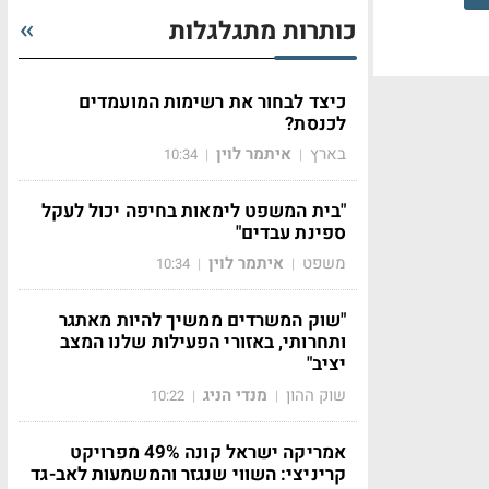
כותרות מתגלגלות
כיצד לבחור את רשימות המועמדים
לכנסת?
בארץ
איתמר לוין
10:34
|
|
"בית המשפט לימאות בחיפה יכול לעקל
ספינת עבדים"
משפט
איתמר לוין
10:34
|
|
"שוק המשרדים ממשיך להיות מאתגר
ותחרותי, באזורי הפעילות שלנו המצב
יציב"
שוק ההון
מנדי הניג
10:22
|
|
אמריקה ישראל קונה 49% מפרויקט
קריניצי: השווי שנגזר והמשמעות לאב-גד