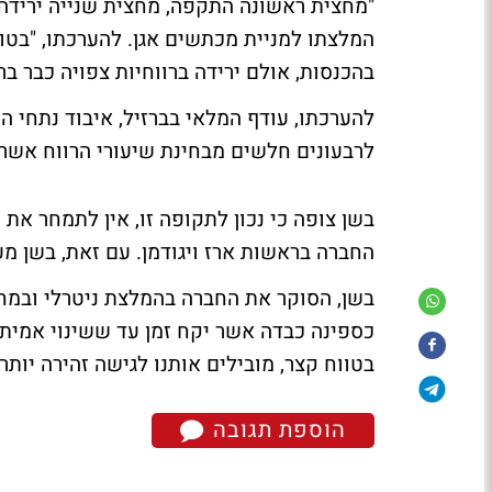
"מחצית ראשונה התקפה, מחצית שנייה ירידה ל
המלצתו למניית מכתשים אגן. להערכתו, "בט
בהכנסות, אולם ירידה ברווחיות צפויה כבר בר
להערכתו, עודף המלאי בברזיל, איבוד נתחי 
לרבעונים חלשים מבחינת שיעורי הרווח אשר יוב
בשן צופה כי נכון לתקופה זו, אין לתמחר א
החברה בראשות ארז ויגודמן. עם זאת, בשן מער
כספינה כבדה אשר יקח זמן עד ששינוי אמית
בטווח קצר, מובילים אותנו לגישה זהירה יותר
הוספת תגובה