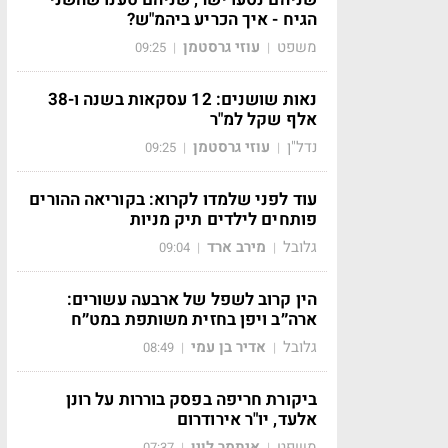
הגיח - איך הכריע ביהמ"ש?
משפט
עוזי גרסטמן
09:25
|
|
נאות שושנים: 12 עסקאות בשנה ו-38
אלף שקל למ"ר
נדל"ן
עוזי גרסטמן
09:25
|
|
עוד לפני שלמדו לקרוא: בקוריאה ההורים
פותחים לילדים תיק מניות
גלובל
מירב ארד
09:04
|
|
הין קרוב לשפל של ארבעה עשורים:
ארה״ב ויפן בחזית משותפת במט״ח
גלובל
אדיר בן עמי
08:49
|
|
ביקורת חריפה בפסק בוררות על רונן
אלעד, יו"ר אירודרום
משפט
איתמר לוין
07:37
|
|