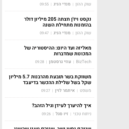
שוק ההון
מנדי הניג
09:55
|
|
נקסט ויז'ן חצתה 205 מיליון דולר
בהזמנות מתחילת השנה
שוק ההון
מנדי הניג
09:47
|
|
מאליזה ועד היום: ההיסטוריה של
המכונות שמדברות
BizTech
עוזי גרסטמן
09:28
|
|
משווקת בשר תובעת מהרבנות 5.7 מיליון
שקל בשל שלילת ההכשר בדיעבד
משפט
איתמר לוין
09:27
|
|
איך להיערך לעידן וגיל הזהב?
ניתוח טכני
זיו סגל
09:26
|
|
שניהם נסעו ישר, שניהם טענו שהשני