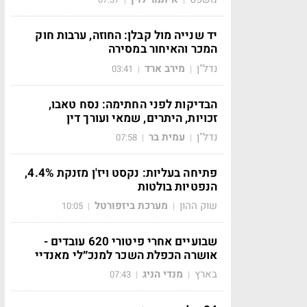
יד שנייה מול קבלן: החוזה, ערבות חוק
המכר והאיחור במסירה
נדל"ן
מירב ארד
03:41
|
|
הבדיקות לפני החתימה: נסח טאבו,
זכויות, היתרים, שמאי ועורך דין
נדל"ן
עמית בר
07:58
|
|
פתיחה בעליות: נקסט ויז'ן מזנקת 4.4%,
הנפטיות בולטות
שוק ההון
מערכת ביזפורטל
10:05
|
|
שבועיים אחרי פיטורי 620 עובדים -
אושרה הכפלת השכר למנכ״לי מאנדיי
בארץ
מנדי הניג
07:43
|
|