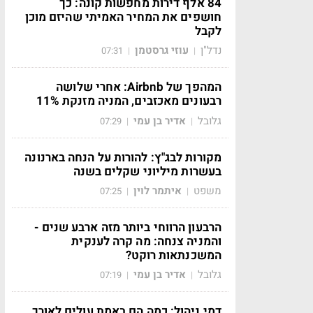
84 אלף דירות מחפשות קונה: כך
חושפים את המחיר האמיתי שהיזם מוכן
לקבל
נדל"ן
עוזי גרסטמן
07:31
|
|
המהפך של Airbnb: אחרי שלושה
רבעונים מאכזבים, המניה מזנקת 11%
גלובל
אדיר בן עמי
07:29
|
|
מקורות לבג"ץ: להורות על הנחה בארנונה
בעשרות מיליוני שקלים בשנה
משפט
איתמר לוין
07:25
|
|
הרבעון הרווחי ביותר מזה ארבע שנים -
והמניה צנחה: מה קרה לענקית
המשכנתאות רוקט?
גלובל
אדיר בן עמי
07:19
|
|
דמי ניהול: כמה הם באמת עולים לאורך