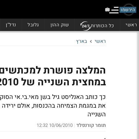
הירשמו
ראשי
שוק ההון
גלובל
נדל"ן
כל הכותרות
ראשי
בארץ
המלצה פושרת למכתשים א
במחצית השנייה של 2010"
כך כותב האנליסט גיל בשן מאי.בי.אי הסו
את במגמת הצמיחה בהכנסות, אולם ירידה ב
השנייה
תומר קורנפלד
10/06/2010 12:32
|