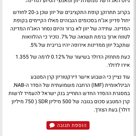
גיוס האג"ח של ממשלת יוון ומאמצי הסיוע למדינה.
בקרוב תתרוקן קופת התקציבים של יוון שכן ב-20 לחודש
יחול פדיון אג"ח בסכומים הגבוהים מאלו הקיימים בקופת
המדינה. עתידה של יוון לא ברור והיום נסחר האג"ח המדינה
לטווח ארוך ברמת תשואה של 7%. נזכיר כי ההלוואות
שתקבל יוון ממדינות אירופה יהיו בריבית של 5%.
כעת מתחזק הדולר בשיעור של 0.12% לרמה של 1.355
אירו לדולר.
עוד נציין כי השבוע אישר דירקטוריון קרן המטבע
הבינלאומית (IMF) הרחבה משמועתית של הסדר ה-NAB.
במסגרת ההסדר החדש התחייב בנק ישראל להעמיד לרשות
קרן המטבע סכום בגובה של 500 מיליון SDR ( 750 מיליון
דולר) בעת הצורך.
הוספת תגובה