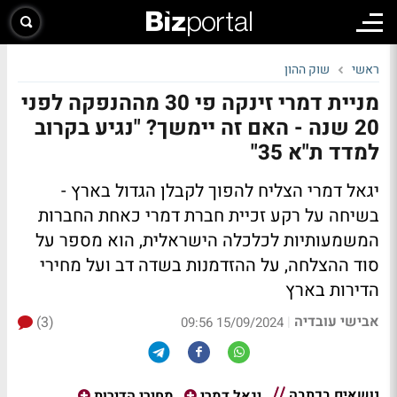
ראשי
שוק ההון
מניית דמרי זינקה פי 30 מההנפקה לפני
20 שנה - האם זה יימשך? "נגיע בקרוב
למדד ת"א 35"
יגאל דמרי הצליח להפוך לקבלן הגדול בארץ -
בשיחה על רקע זכיית חברת דמרי כאחת החברות
המשמעותיות לכלכלה הישראלית, הוא מספר על
סוד ההצלחה, על ההזדמנות בשדה דב ועל מחירי
הדירות בארץ
אבישי עובדיה
(3)
|
15/09/2024 09:56
נושאים בכתבה
יגאל דמרי
מחירי הדירות