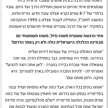
"האמת שזה הרבה בזכות אנשים שעובדים איתי ביחד
שנמצאים איתי מהיום הראשון ותחילת הדרך ועד היום. עובד
בדמרי של 8-7 שנים נקרא אצלנו עובד חדש. נורית טויטו,
המשנה למנכ"ל, התחילה לעבוד אצלנו ב-1993 והתקדמה
בתפקיד. יש עוד הרבה עובדים שאיתי מהשנים הראשונות.
מתי הרגשת שעשית משהו גדול, משהו משמעותי גם
מבחינת הכלכלה הישראלית כולה ולא רק באזור הדרום?
"אנחנו התחלנו בבנייה של עשרות דירות ועלינו
בהדרגה. תמיד היו שאיפות. כבר בתחילת הדרך, אני זוכר
ששאלה אותי עובדת בכירה בחברה - 'לאן אתה רוצה להגיע?'
ואמרתי לה - 'להיות החברה המובילה בארץ למגורים'. היא
צחקה. היום אנחנו שם".
"אנחנו בונים בכל הארץ, אבל כמה שלא נתפתח תמיד נבנה
בפריפריה בצפון וגם בדרום. אני מאמין שבטווח של עוד כמה
שנים טובות, המושג פריפריה ייעלם מהלקסיקון. נהיה מדינת
ישראל אחת מכל הבחינות. אנחנו כחברה נמשיך לבנות את