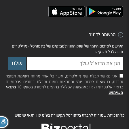
הרשמה לדיוור
הירשם לסיכום היומי של שוק ההון ולמבזקים של ביזפורטל - ניוזלטרים
חובה לכל משקיע
אני מאשר קבלת שני ניוזלטרים, אשר כל אחד מהווה רשימת תפוצה
נפרדת, בנושאים סיכום יומי והתראות חמות וקבלת דיוורים פרסומיים
בדואר אלקטרוני ו/ או באמצעות הסלולר בהתאם למפורט בסעיף 10
בתנאי
השימוש
כל הזכויות שמורות לחברת ביזפורטל תקשורת בע"מ ©
|
תנאי שימוש