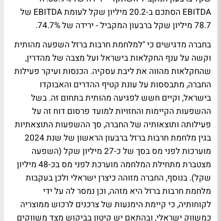
EBITDA הסתכם ב-20.2 מיליון שקל לעומת EBITDA של
78.7 מיליון שקל ברבעון המקביל - ירידה של 74.7%.
בחברה מדגישים כי "למלחמת חרבות ברזל השפעה מהותית
וקשה על ענף החקלאות בישראל ועל מצבה של מהדרין,
שהחקלאות מהווה את ליבת עסקיה. הכנסות ועיקר פעילות
החברה, מתבססות על עונת קטיף ההדרים והאבוקדו
בישראל, וקיים חשש לפגיעה מהותית בתחום זה. בשל
ההשפעות הקיימות והחזויות למועד פרסום דוח זה על
פעילותה ותוצאותיה של החברה, סך ההשפעות התוצאתיות
בגין מלחמת חרבות ברזל ברבעון הראשון של שנת 2024
מוערכות לפני מס בסך של כ-27 מיליון שקל (השפעה
מצטברת מתחילת המלחמה מוערכת לפני מס בכ-48 מיליון
שקל). בנוסף, החברה מזוהה כיצרן ישראלי ולכן בעקבות
מלחמת חרבות ברזל היא מזהה, וכן נמסר לה על ידי
לקוחותיה, כי קיימת הימנעות של צרכנים לרכוש ממוצריה
כמשווק ישראלי, ובהתאם יש קיטון בביקוש מצד משווקים