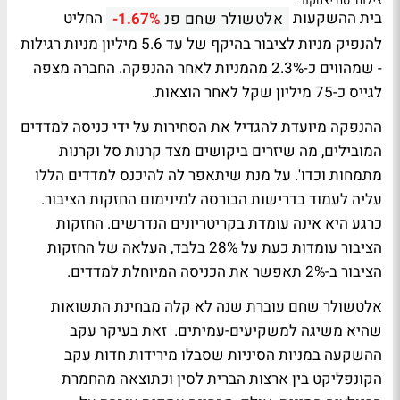
צילום: סם יצחקוב
בית ההשקעות
החליט
אלטשולר שחם פנ
-1.67%
להנפיק מניות לציבור בהיקף של עד 5.6 מיליון מניות רגילות
- שמהווים כ-2.3% מהמניות לאחר ההנפקה. החברה מצפה
לגייס כ-75 מיליון שקל לאחר הוצאות.
ההנפקה מיועדת להגדיל את הסחירות על ידי כניסה למדדים
המובילים, מה שיזרים ביקושים מצד קרנות סל וקרנות
מתמחות וכדו'. על מנת שיתאפר לה להיכנס למדדים הללו
עליה לעמוד בדרישות הבורסה למינימום החזקות הציבור.
כרגע היא אינה עומדת בקריטריונים הנדרשים. החזקות
הציבור עומדות כעת על 28% בלבד, העלאה של החזקות
הציבור ב-2% תאפשר את הכניסה המיוחלת למדדים.
אלטשולר שחם עוברת שנה לא קלה מבחינת התשואות
שהיא משיגה למשקיעים-עמיתים. זאת בעיקר עקב
ההשקעה במניות הסיניות שסבלו מירידות חדות עקב
הקונפליקט בין ארצות הברית לסין וכתוצאה מהחמרת