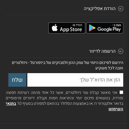
הורדת אפליקציה
הרשמה לדיוור
הירשם לסיכום היומי של שוק ההון ולמבזקים של ביזפורטל - ניוזלטרים
חובה לכל משקיע
אני מאשר קבלת שני ניוזלטרים, אשר כל אחד מהווה רשימת תפוצה
נפרדת, בנושאים סיכום יומי והתראות חמות וקבלת דיוורים פרסומיים
בדואר אלקטרוני ו/ או באמצעות הסלולר בהתאם למפורט בסעיף 10
בתנאי
השימוש