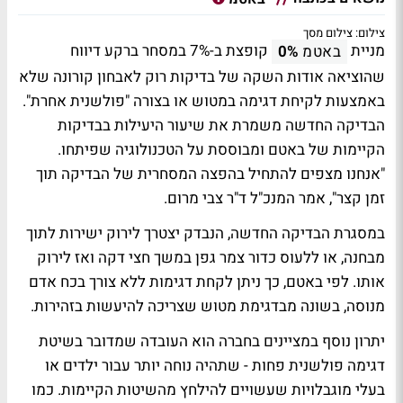
צילום: צילום מסך
מניית
קופצת ב-7% במסחר ברקע דיווח
באטמ
0%
שהוציאה אודות השקה של בדיקות רוק לאבחון קורונה שלא
באמצעות לקיחת דגימה במטוש או בצורה "פולשנית אחרת".
הבדיקה החדשה משמרת את שיעור היעילות בבדיקות
הקיימות של באטם ומבוססת על הטכנולוגיה שפיתחו.
"אנחנו מצפים להתחיל בהפצה המסחרית של הבדיקה תוך
זמן קצר", אמר המנכ"ל ד"ר צבי מרום.
במסגרת הבדיקה החדשה, הנבדק יצטרך לירוק ישירות לתוך
מבחנה, או ללעוס כדור צמר גפן במשך חצי דקה ואז לירוק
אותו. לפי באטם, כך ניתן לקחת דגימות ללא צורך בכח אדם
מנוסה, בשונה מבדגימת מטוש שצריכה להיעשות בזהירות.
יתרון נוסף במציינים בחברה הוא העובדה שמדובר בשיטת
דגימה פולשנית פחות - שתהיה נוחה יותר עבור ילדים או
בעלי מוגבלויות שעשויים להילחץ מהשיטות הקיימות. כמו