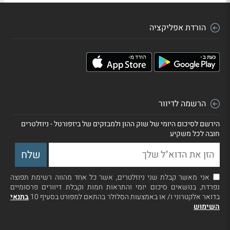
הורדת אפליקציה
הרשמה לדיוור
הירשם לסיכום היומי של שוק ההון ולמבזקים של ביזפורטל - ניוזלטרים
חובה לכל משקיע
אני מאשר קבלת שני ניוזלטרים, אשר כל אחד מהווה רשימת תפוצה
נפרדת, בנושאים סיכום יומי והתראות חמות וקבלת דיוורים פרסומיים
בדואר אלקטרוני ו/ או באמצעות הסלולר בהתאם למפורט בסעיף 10
בתנאי
השימוש