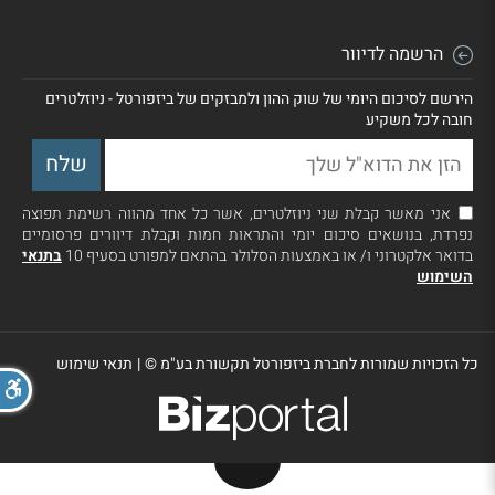
הרשמה לדיוור
הירשם לסיכום היומי של שוק ההון ולמבזקים של ביזפורטל - ניוזלטרים
חובה לכל משקיע
אני מאשר קבלת שני ניוזלטרים, אשר כל אחד מהווה רשימת תפוצה
נפרדת, בנושאים סיכום יומי והתראות חמות וקבלת דיוורים פרסומיים
בדואר אלקטרוני ו/ או באמצעות הסלולר בהתאם למפורט בסעיף 10
בתנאי
השימוש
כל הזכויות שמורות לחברת ביזפורטל תקשורת בע"מ ©
|
תנאי שימוש