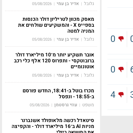
גלובל
אדיר בן עמי
05/08/2026
|
|
מאסק מכוון לטריליון דולר הכנסות
בספייס X - והמשקיעים שולחים את
המניה למטה
0
גלובל
אדיר בן עמי
05/08/2026
|
|
אובר תשקיע יותר מ־10 מיליארד דולר
ברובוטקסי - ותפרוס 120 אלף כלי רכב
אוטונומיים
0
גלובל
אדיר בן עמי
05/08/2026
|
|
מכרז בוטל ב-18:41, החדש פורסם
4
ב-18:55 - ונפסל
משפט
עוזי גרסטמן
05/08/2026
|
|
סיטאדל רכשה מלאופולד אשנברנר
מניות AI ב־16 מיליארד דולר - והקפיצה
את התשואה ביולי