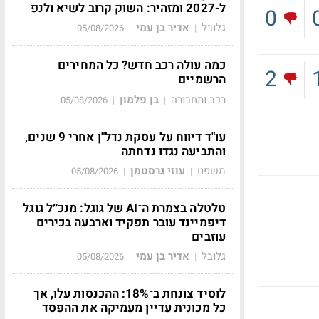
ל-2027 ומזהיר: השוק קרוב לשיא ולנפ
0
גלובל
אדיר בן עמי
05/08/2026
|
|
כמה עולה רכב חדש? כל המחירים
2
הרשמיים
רכב ותחבורה
בן פלמון
05/08/2026
|
|
עו"ד דיווח על עסקת נדל"ן אחרי 9 שנים,
והתביעה נגדו נדחתה
משפט
עוזי גרסטמן
05/08/2026
|
|
טלטלה בצמרת ה־AI של גוגל: מנכ״ל גוגל
דיפמיינד עובר תפקיד וארבעה בכירים
עוזבים
גלובל
אדיר בן עמי
05/08/2026
|
|
לוסיד צונחת ב־18%: ההכנסות עלו, אך
כל מכונית עדיין מעמיקה את ההפסד