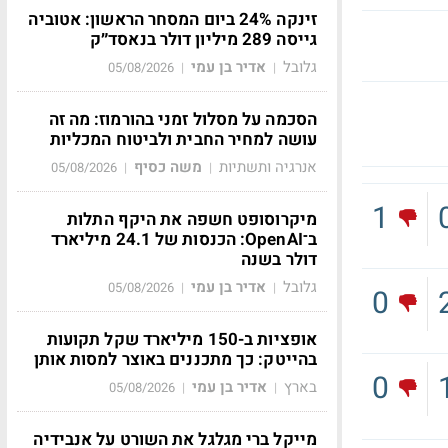
זינקה 24% ביום המסחר הראשון: אטוביה
גייסה 289 מיליון דולר בנאסד״ק
גלובל
אדיר בן עמי
05/08/2026
|
|
הסכמה על מסלול זמני בהורמוז: מה זה
עושה למחיר החבית ולביטוח המכליות
אנרגיה ותשתיות
משה כסיף
05/08/2026
|
|
1
מיקרוסופט חשפה את היקף התלות
ב־OpenAI: הכנסות של 24.1 מיליארד
דולר בשנה
גלובל
אדיר בן עמי
05/08/2026
|
|
0
אופציות ב-150 מיליארד שקל תקועות
בהייטק: כך מתכננים באוצר למסות אותן
0
בארץ
אדיר בן עמי
05/08/2026
|
|
מייקל ברי מגלגל את השורט על אנבידיה