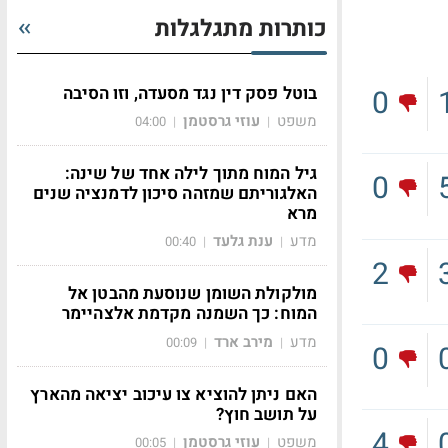
כותרות מתגלגלות
בוטל פסק דין נגד מסעדה, וזו הסיבה
0
משפט
עוזי גרסטמן
04:00
|
|
גיל המוח מתוך לילה אחד של שינה:
0
האלגוריתם שמזהה סיכון לדמנציה שנים
מרא
מדע
ענת גלעד
00:40
|
|
2
מולקולת השומן שנוסעת מהבטן אל
המוח: כך השמנה מקדמת אלצהיימר
מדע
מירב ארד
00:09
|
|
0
האם ניתן להוציא צו עיכוב יציאה מהארץ
על תושב חוץ?
4
משפט
עוזי גרסטמן
00:05
|
|