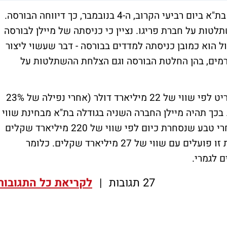
יש תאריך. מניית מיילן תחל להיסחר בבורסה בת"א ביום רביעי הקרוב, ה-4 בנובמבר, כך דיווחה הבורסה.
ות על חברת פריגו. נציין כי כניסתה של מיילן לבורסה
ול הוא כמובן כניסתה למדדים בבורסה - דבר שעשוי ליצור
ורמים, בהן החלטת הבורסה וגם הצלחת ההשתלטות על
מיילן הינה חברת ענק שנסחרת כיום בוול סטריט לפי שווי של 22 מיליארד דולר (אחרי נפילה של 23%
 86 מיליארד שקלים. בכך תהיה מיילן החברה השניה בגודלה בת"א מבחינת שווי
שוק (יחד עם פריגו שנסחרת בשווי דומה) אחרי טבע שנסחרת כיום לפי שווי של 220 מיליארד שקלים
(דווקא עלתה 1.2% בחודש האחרון). הרביעית זו פועלים עם שווי של 27 מיליארד שקלים. כלומר
ם לגמרי.
27 תגובות
|
לקריאת כל התגובות