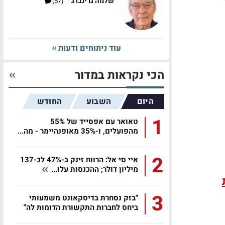
|
שלמה גרינברג
(57)
עוד ניתוחים ודעות
הכי נקראות במדור
היום
השבוע
החודש
1
טאואר עם אפסייד של 55%
מהפועלים, ו-35% מאופנהיימר - מה...
2
איי סי אל: הרווח זינק ב-47% לכ-137
מיליון דולר; ההכנסות עלו...
3
"בזק נסחרת בדיסקאונט משמעותי
ביחס לחברות התקשורת הדומות לה"