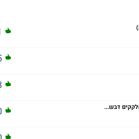
)
1
5
3
לקקים דבש...
0
0