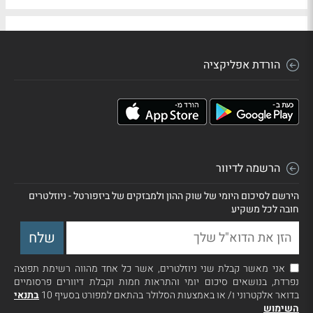
הורדת אפליקציה
הרשמה לדיוור
הירשם לסיכום היומי של שוק ההון ולמבזקים של ביזפורטל - ניוזלטרים
חובה לכל משקיע
אני מאשר קבלת שני ניוזלטרים, אשר כל אחד מהווה רשימת תפוצה
נפרדת, בנושאים סיכום יומי והתראות חמות וקבלת דיוורים פרסומיים
בדואר אלקטרוני ו/ או באמצעות הסלולר בהתאם למפורט בסעיף 10
בתנאי
השימוש