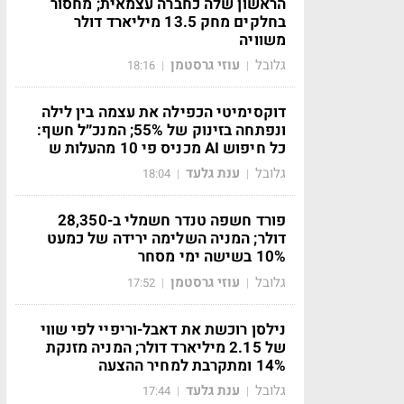
הראשון שלה כחברה עצמאית; מחסור
בחלקים מחק 13.5 מיליארד דולר
משוויה
גלובל
עוזי גרסטמן
18:16
|
|
דוקסימיטי הכפילה את עצמה בין לילה
ונפתחה בזינוק של 55%; המנכ״ל חשף:
כל חיפוש AI מכניס פי 10 מהעלות ש
גלובל
ענת גלעד
18:04
|
|
פורד חשפה טנדר חשמלי ב-28,350
דולר; המניה השלימה ירידה של כמעט
10% בשישה ימי מסחר
גלובל
עוזי גרסטמן
17:52
|
|
נילסן רוכשת את דאבל-וריפיי לפי שווי
של 2.15 מיליארד דולר; המניה מזנקת
14% ומתקרבת למחיר ההצעה
גלובל
ענת גלעד
17:44
|
|