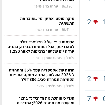
BizTech
עמית בר
19:59
|
|
מיקרוסופט, אמזון ומי שמוכר את
2
התשתית
BizTech
עמית בר
19:50
|
|
הכנסות שיא של 9 מיליארד דולר
לסאנדיסק, אבל התחזית מכבידה; המניה
יורדת יום שלישי ברציפות לאזור 1,230
גלובל
עוזי גרסטמן
19:39
|
|
הרווח של אקספדיה קפץ 36% והתחזית
ל-2026 הועלתה; המניה מחקה את זינוק
2
הפתיחה ונסחרת סביב 306 דולר
גלובל
ענת גלעד
19:22
|
|
7
וונדי'ס חותכת את הדיבידנד בחצי
ומושכת את תחזית 2026; המכירות