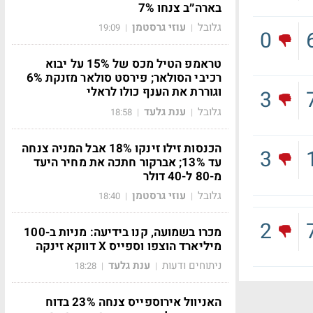
בארה״ב צנחו 7%
גלובל
עוזי גרסטמן
19:09
|
|
0
טראמפ הטיל מכס של 15% על יבוא
רכיבי הסולאר; פירסט סולאר מזנקת 6%
וגוררת את הענף כולו לראלי
3
גלובל
ענת גלעד
18:58
|
|
הכנסות זילו זינקו 18% אבל המניה צנחה
3
עד 13%; אברקור חתכה את מחיר היעד
מ-80 ל-40 דולר
גלובל
עוזי גרסטמן
18:40
|
|
2
מכרו בשמועה, קנו בידיעה: מניות ב-100
מיליארד הוצפו וספייס X דווקא זינקה
ניתוחים ודעות
ענת גלעד
18:28
|
|
האניוול אירוספייס צנחה 23% בדוח