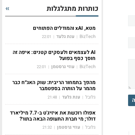
כותרות מתגלגלות
מטא, xAI והמודלים הפתוחים
BizTech
ענת גלעד
22:01
|
|
AI לעצמאים ולעסקים קטנים: איפה זה
חוסך כסף בפועל
BizTech
עוזי גרסטמן
22:01
|
|
מהפך בתמחור הריבית: שוק האג״ח כבר
מהמר על הותרה בספטמבר
גלובל
ענת גלעד
21:48
|
|
ה
אפולו רוכשת את איזיג'ט ב-7.7 מיליארד
דולר; מי חברת התעופה הבאה בתור?
גלובל
עוזי גרסטמן
21:32
|
|