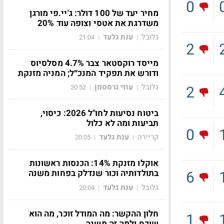
0
מחיר יעד של 100 דולר: ג'יי.פי מורגן
משדרגת את אטסי וצופה עוד 20%
גלובל
ענת גלעד
21:04
|
|
2
מייסד רוקסטאר צבר 4.7% מסלסיוס
ודורש את תפקיד המנכ״ל; המניה מזנקת
גלובל
עוזי גרסטמן
2
20:52
|
|
ביטוח נסיעות לחו"ל 2026: כיסוי,
תביעות ומה לא כלול
0
קריירה
ענת גלעד
20:05
|
|
אוקלו מזנקת 14%: הכנסות ראשונות
6
בתולדותיה וכור שנדלק בפחות משנה
גלובל
ענת גלעד
20:04
|
|
חלון ההקשר: מה המודל זוכר, מה הוא
1
שוכח ולמה זה משנה