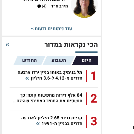
|
מירב ארד
(4)
עוד ניתוחים ודעות
הכי נקראות במדור
היום
השבוע
החודש
1
תל בנימין: באותו בניין ירדו ארבעה
חדרים מ-4.12 ל-3.6 מיליון
2
84 אלף דירות מחפשות קונה: כך
חושפים את המחיר האמיתי שהיזם...
3
קריית גנים: 2.65 מיליון לארבעה
חדרים בבניין מ-1991