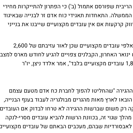
 הריבית שפורסם אתמול (ב') כי הפתרון להתייקרות מחירי
 הממשלה. התאחדות תאגידי כוח אדם זר לבנייה שבאיגוד
ק קרקעות אם אין עובדים מקצועיים שייבנו את בנייני
"ענף הבנייה משווע לתוספת משמעותית של אלפי עובדים מקצועיים שכן לאור עזיבתם של 2,600
 ינואר האחרון, הקבלנים צפויים להגיע לחודש מארס למצב
קטסטרופאלי בו יישארו באתרי הבנייה כ- 1,800 עובדים מקצועיים בלבד", אמר אלדד ניצן, יו"ר
ות ההגירה "שהחליטו להפוך לחברת כח אדם מטעם עצמם
ובאו לארץ מאות מהגרים מבולגריה לעבוד בענף הבנייה,
ה רק משום שברשות ההגירה לא טרחו לבדוק אם העובדים
 מהלך שגוי זה, בכוונת הרשות להביא עובדים מסרי-לנקה
ר לאבסורדיות שבהם, מעכבים הבאתם של עובדים מקצועיים