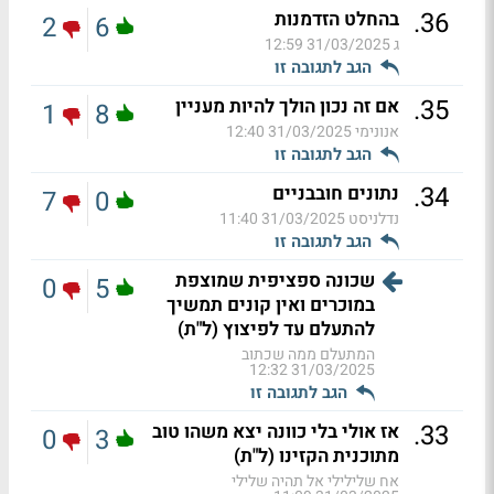
.
36
בהחלט הזדמנות
2
6
ג
31/03/2025 12:59
הגב לתגובה זו
.
35
אם זה נכון הולך להיות מעניין
1
8
אנונימי
31/03/2025 12:40
הגב לתגובה זו
.
34
נתונים חובבניים
7
0
נדלניסט
31/03/2025 11:40
הגב לתגובה זו
שכונה ספציפית שמוצפת
0
5
במוכרים ואין קונים תמשיך
להתעלם עד לפיצוץ (ל"ת)
המתעלם ממה שכתוב
31/03/2025 12:32
הגב לתגובה זו
.
33
אז אולי בלי כוונה יצא משהו טוב
0
3
מתוכנית הקזינו (ל"ת)
אח שלילילי אל תהיה שלילי