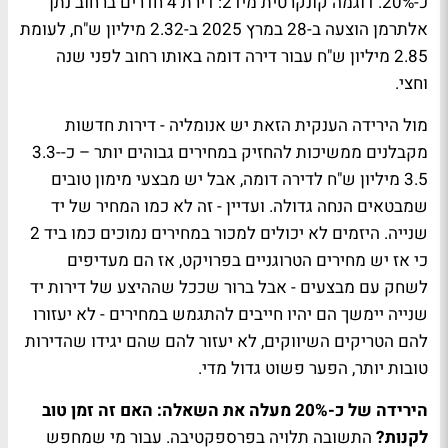
כ-20%. דוגמה קונקרטית מיד2: דירת 4 חדרים ברחוב נתן
אלתרמן הוצעה ב-28 במרץ 2025 ב-2.32 מיליון ש"ח, לעומת
2.85 מיליון ש"ח עבור דירה דומה באותו רחוב לפני שנה
וחצי.
מול הירידה הענקית הזאת יש אנומליה - דירות חדשות
מקבלנים ממשיכות להחזיק במחירים גבוהים יותר – כ-3.3-
3.5 מיליון ש"ח לדירה דומה, אבל יש מבצעי מימון טובים
שמבטאים הנחה גדולה. ועדיין - זה לא כמו המחיר של יד
שנייה. היזמים לא יכולים למכור במחירים נמוכים כמו ביד 2
כי אז יש מחירים הטרוגניים בפרויקט, אז הם מעדיפים
לשחק עם מבצעים - אבל ברור שככל שההיצע של דירות יד
שנייה יימשך הם יהיו חייבים להתגמש במחירים - לא יעזורו
להם הטריקים השיווקים, לא יעזור להם שהם יגידו שהדירות
טובות יותר, הפער פשוט גדול מדי.
הירידה של כ-20% מעלה את השאלה: האם זה זמן טוב
לקנות?
התשובה תלויה בפרספקטיבה. עבור מי שמחפש