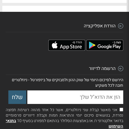
הורדת אפליקציה
הרשמה לדיוור
הירשם לסיכום היומי של שוק ההון ולמבזקים של ביזפורטל - ניוזלטרים
חובה לכל משקיע
אני מאשר קבלת שני ניוזלטרים, אשר כל אחד מהווה רשימת תפוצה
נפרדת, בנושאים סיכום יומי והתראות חמות וקבלת דיוורים פרסומיים
בדואר אלקטרוני ו/ או באמצעות הסלולר בהתאם למפורט בסעיף 10
בתנאי
השימוש