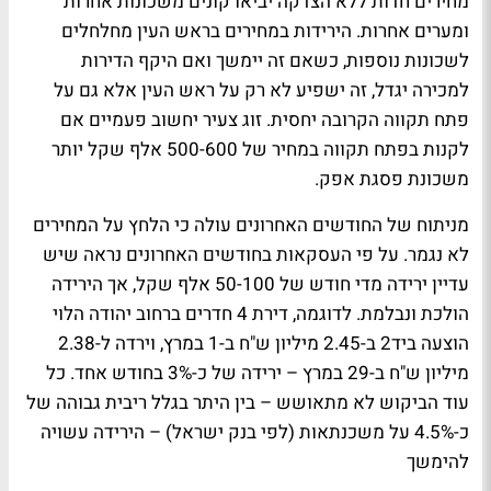
מחירים חדות ללא הצדקה יביאו קונים משכונות אחרות
ומערים אחרות. הירידות במחירים בראש העין מחלחלים
לשכונות נוספות, כשאם זה יימשך ואם היקף הדירות
למכירה יגדל, זה ישפיע לא רק על ראש העין אלא גם על
פתח תקווה הקרובה יחסית. זוג צעיר יחשוב פעמיים אם
לקנות בפתח תקווה במחיר של 500-600 אלף שקל יותר
משכונת פסגת אפק.
מניתוח של החודשים האחרונים עולה כי הלחץ על המחירים
לא נגמר. על פי העסקאות בחודשים האחרונים נראה שיש
עדיין ירידה מדי חודש של 50-100 אלף שקל, אך הירידה
הולכת ונבלמת. לדוגמה, דירת 4 חדרים ברחוב יהודה הלוי
הוצעה ביד2 ב-2.45 מיליון ש"ח ב-1 במרץ, וירדה ל-2.38
מיליון ש"ח ב-29 במרץ – ירידה של כ-3% בחודש אחד. כל
עוד הביקוש לא מתאושש – בין היתר בגלל ריבית גבוהה של
כ-4.5% על משכנתאות (לפי בנק ישראל) – הירידה עשויה
להימשך