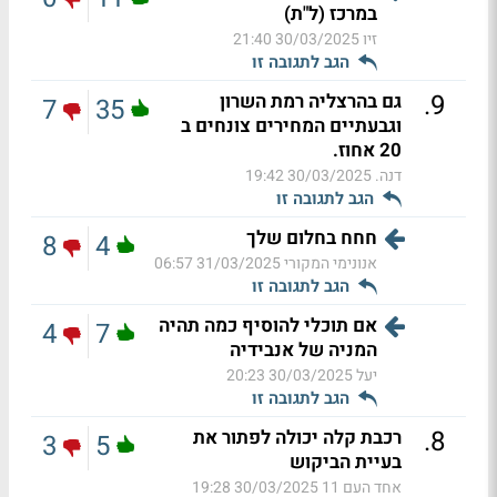
במרכז (ל"ת)
זיו
30/03/2025 21:40
הגב לתגובה זו
.
9
גם בהרצליה רמת השרון
7
35
וגבעתיים המחירים צונחים ב
20 אחוז.
דנה.
30/03/2025 19:42
הגב לתגובה זו
חחח בחלום שלך
8
4
אנונימי המקורי
31/03/2025 06:57
הגב לתגובה זו
אם תוכלי להוסיף כמה תהיה
4
7
המניה של אנבידיה
יעל
30/03/2025 20:23
הגב לתגובה זו
.
8
רכבת קלה יכולה לפתור את
3
5
בעיית הביקוש
אחד העם 11
30/03/2025 19:28