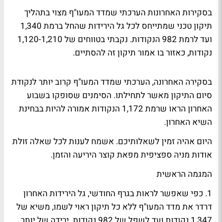
בסקירות האחרונות הערכתי שמדד המעו"ף מצוי בתהליך
תיקון טכני שמתייחס לכל גל הירידות שהחל ברמת 1,340
ועד לרמת 982 הנקודות. נקבתי בטווחים של 1,120-1,210
נקודות, כאזור בו אמור תיקון זה להסתיים.
בסקירה האחרונה, הערכתי שמדד המעו"ף קרוב יותר לנקודת
סיום התיקון מאשר לתחילתו. הסימנים שסופקו בשבוע
האחרון הראו שרמת 1,172 הנקודות אמורה להיות בבחינת
השיא האחרון.
היום אהיה זמין לשאלותיכם. אשמח לענות לכל שאלה זולת
אודות מניה ספציפית מפאת קוצר היריעה והזמן.
המגמה הראשית
1. כפי שאפשר לראות בגרף החודשי, גל הירידות האחרון
דרדר את מדד המעו"ף ללא כל תיקון ראוי לשמו, משיא של
1,347 נקודות ועד לשפל של 982 נקודות. ירידה של יותר