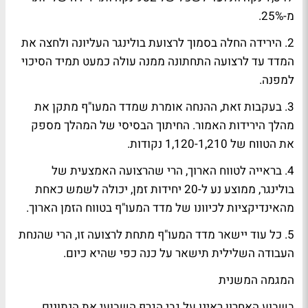
מ-25%.
2. הירידה החלה בסמוך לרצועת בולינגר העליונה ולחצה את
המדד עד לרצועה התחתונה ממנה עולה כמעט תמיד הסיכוי
למפנה.
3. בעקבות זאת, ההנחה אומרת שמדד המעו"ף מתקן את
מהלך הירידות האמור. החיתוך הבסיסי של המהלך מספק
את הטווח של 1,120-1,210 נקודות.
4. בראייה לטווח הארוך, הרי שהרצועה האמצעית של
בולינגר, ממוצע נע ל-20 יחידות זמן, יכולה לשמש כאחת
מהאינדיקציות לכיוונו של מדד המעו"ף בטווח הזמן הארוך.
5. כל עוד יישאר מדד המעו"ף מתחת לרצועה זו, הרי שהנחת
העבודה השלילית תישאר על כנה כפי שהיא כיום.
המגמה המשנית
בשבוע האחרון ראינו על גבי הגרף השבועי את הנתונים