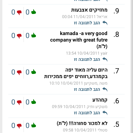
.
9
מחזיקים אצבעות
0
0
אריאל
11/04/2011 00:04
הגב לתגובה זו
.
8
kamada -a very good
0
0
company with great futre
(ל"ת)
10/04/2011 13:54
yair
הגב לתגובה זו
.
7
היום עליה מאוד יפה
0
0
בקמהדע,רווחים יפים ממכירות
משה ,משקיען
10/04/2011 10:10
הגב לתגובה זו
.
6
קמהדע
0
0
משקיע ותיק
10/04/2011 09:59
הגב לתגובה זו
.
5
לא למכור סחורה!!! (ל"ת)
0
0
סטולי
10/04/2011 09:58