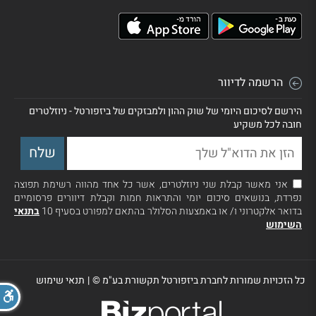
הרשמה לדיוור
הירשם לסיכום היומי של שוק ההון ולמבזקים של ביזפורטל - ניוזלטרים
חובה לכל משקיע
אני מאשר קבלת שני ניוזלטרים, אשר כל אחד מהווה רשימת תפוצה
נפרדת, בנושאים סיכום יומי והתראות חמות וקבלת דיוורים פרסומיים
בדואר אלקטרוני ו/ או באמצעות הסלולר בהתאם למפורט בסעיף 10
בתנאי
השימוש
כל הזכויות שמורות לחברת ביזפורטל תקשורת בע"מ ©
|
תנאי שימוש