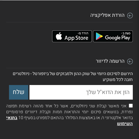
הורדת אפליקציה
הרשמה לדיוור
הירשם לסיכום היומי של שוק ההון ולמבזקים של ביזפורטל - ניוזלטרים
חובה לכל משקיע
אני מאשר קבלת שני ניוזלטרים, אשר כל אחד מהווה רשימת תפוצה
נפרדת, בנושאים סיכום יומי והתראות חמות וקבלת דיוורים פרסומיים
בדואר אלקטרוני ו/ או באמצעות הסלולר בהתאם למפורט בסעיף 10
בתנאי
השימוש