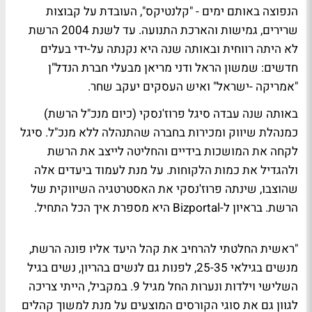
הנפוצה באותם ימים - "קלנטיקס", העובדת על קבוצות
שרירים, גמישות והארכת התנועה. עד לשנת 2004 הרשת
לא היתה רווחית ובאותה שנה היא נקנתה על-ידי בעלים
חדשים: שמשון הראל ודני מריאן מבעלי חברת הנדל"ן
"אמריקה -ישראל" ואיש העסקים יעקב שחר.
באותה שנה עבדה סיגל פרוז'נסקי (כיום מנכ"ל הרשת)
כמנהלת שיווק ומכירות בחברה שהתנהלה ללא מנכ"ל. סיגל
לקחה את המושכות בידיים והחליטה לייצב את הרשת
ולהגדיל את כמות הלקוחות. על מנת לעמוד ביעדים אלה
שהוצבו, שינתה פרוז'נסקי את האסטרטגיה השיווקית של
הרשת. בראיון ל-Bizportal היא מספרת איך הכל התחיל.
"ראשית החלטתי להרחיב את קהל היעד אליו פונה הרשת,
מנשים בגילאי 25-35, לפנות גם לנשים בהריון, נשים בגיל
השלישי וילדות ונערות החל מגיל 9. במקביל, הייתי צריכה
לגוון גם את סוגי הקורסים המוצעים על מנת למשוך קהלים