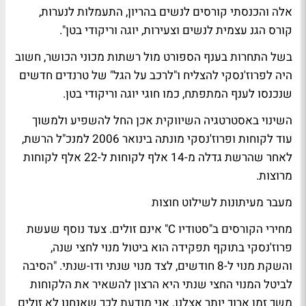
אלה והכנסתי קורסים לנשים בהריון, התעמלות לנערות,
קורס הגנ עצמית לנשים וצעירות, יוגה וריקודי בטן".
בשל התחרות בענף הספורט מול רשתות מכוני הכושר, חשוב
היה לפרוז'נסקי להצליח ו"לרכב על הגל" של טרנדים חדשים
שנכנסו לענף המתפתח, כמו חוגי יוגה וריקודי בטן.
השינוי באסטרטגיה השיווקית אכן החל להשפיע ולמשוך
עוד לקוחות ופרוז'נסקי מונתה בינואר 2006 למנכ"ל הרשת,
לאחר שהרשת גדלה מ-14 אלף לקוחות ל-22 אלף לקוחות
מרוצות.
מעבר מעיתונות לשילוט חוצות
מחירי הקורסים ב"סטודיו C" אינם זולים. צעד נוסף שעשת
פרוז'נסקי בתוקף תפקידה הוא ביטול מנוי לחצי שנה,
והשקת מנוי ל-8 חודשים, לצד מנוי שנתי ודו-שנתי. "הסיבה
לביטל המנוי החצי שנתי היא הרצון להשאיר את הלקוחות
משך זמן ארוך יותר אצלנו. אני מודעת לכך שאנחנו לא זולים