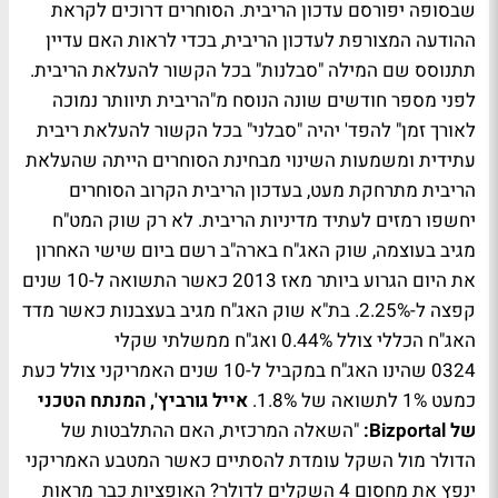
שבסופה יפורסם עדכון הריבית. הסוחרים דרוכים לקראת
ההודעה המצורפת לעדכון הריבית, בכדי לראות האם עדיין
תתנוסס שם המילה "סבלנות" בכל הקשור להעלאת הריבית.
לפני מספר חודשים שונה הנוסח מ"הריבית תיוותר נמוכה
לאורך זמן" להפד' יהיה "סבלני" בכל הקשור להעלאת ריבית
עתידית ומשמעות השינוי מבחינת הסוחרים הייתה שהעלאת
הריבית מתרחקת מעט, בעדכון הריבית הקרוב הסוחרים
יחשפו רמזים לעתיד מדיניות הריבית. לא רק שוק המט"ח
מגיב בעוצמה, שוק האג"ח בארה"ב רשם ביום שישי האחרון
את היום הגרוע ביותר מאז 2013 כאשר התשואה ל-10 שנים
קפצה ל-2.25%. בת"א שוק האג"ח מגיב בעצבנות כאשר מדד
האג"ח הכללי צולל 0.44% ואג"ח ממשלתי שקלי
0324 שהינו האג"ח במקביל ל-10 שנים האמריקני צולל כעת
כמעט 1% לתשואה של 1.8%.
אייל גורביץ', המנתח הטכני
של Bizportal:
"השאלה המרכזית, האם ההתלבטות של
הדולר מול השקל עומדת להסתיים כאשר המטבע האמריקני
ינפץ את מחסום 4 השקלים לדולר? האופציות כבר מראות