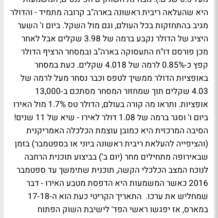
היא שהעלאה ריבית ראשונה בארה"ב קרובה מתמיד - והדולר
מגיב בהתחזקות בכל העולם, וגם מול השקל. ביום ו' השער
היציג של הדולר נקבע ברמה של 3.98 שקלים אבל לאחר
מכן פורסם דו"ח התעסוקה בארה"ב ובמסחר הרציף הדולר
קפץ כ-0.85% לרמה של 4.018 שקלים. כעת במסחר
באופציות הדולר ממשיך לטפס וכבר נסחר מעל לרמה של
4.03 שקלים תוך שמחזור המסחר מסתכם ב-13,000
אופציות. ותראו מה קורה בעולם, הדולר טס 1.7% מול האירו
ביום ו' וסגר ברמה של 1.08 דולר לאירו - שיא של 11 שנים!
הסיבה המרכזית היא כמובן עוצמת הכלכלה האמריקנית
(והציפייה להעלאת ריבית ראשונה ביוני או בספטמבר) בזמן
שבאירופה מתחילים מחר (יום ב') בביצוע תוכנית הרחבה
לנוכח המצב הכלכלי הקשה, תוכנית שתימשך עד ספטמבר
2016 כאשר המשמעות היא הדפסת מטבע האירו - דבר
שמחליש את ערכו. התאריך הקריטי כעת הוא ה-17-18
במארס, אז יפגשו ראשי הפד' לישיבת השוק הפתוח