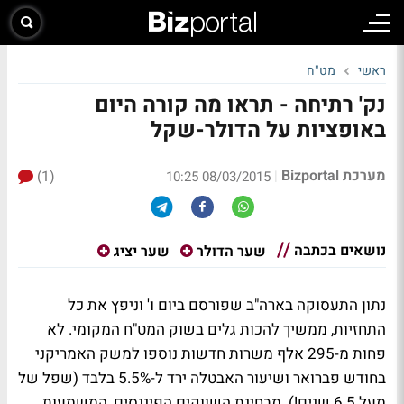
ראשי
מט"ח
נק' רתיחה - תראו מה קורה היום
באופציות על הדולר-שקל
מערכת Bizportal
(1)
|
08/03/2015 10:25
נושאים בכתבה
שער הדולר
שער יציג
נתון התעסוקה בארה"ב שפורסם ביום ו' וניפץ את כל
התחזיות, ממשיך להכות גלים בשוק המט"ח המקומי. לא
פחות מ-295 אלף משרות חדשות נוספו למשק האמריקני
בחודש פברואר ושיעור האבטלה ירד ל-5.5% בלבד (שפל של
מעל 6.5 שנים!). מבחינת השווקים הפיננסים, המשמעות