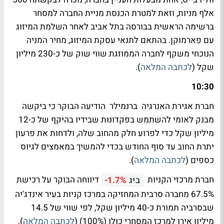
אלף מניות, וזאת למטרת הכנסת מניית החברה למסחר
ברשימה הראשית בבורסה בתל אביב לאחר השלמת המיזוג
עם פארמוקן. בהתאם לתנאי עסקת המיזוג, מחיר המניה
הנוכחי משקף לחברה הממוזגת שווי שוק של כ-230 מיליון
שקל (
לכתבה המלאה
).
10:30
חברת אגירת האנרגיה ברנמילר הודיעה הבוקר כי ביקשה
מבנק לאומי להשתמש בפקדונות שבידיו בהיקף של כ-12
מיליון שקל כדי לפרוע חלק מהחוב שלה, ולדחות את פרעון
יתרת החוב עד סוף החודש בכדי להמשיך במאמצים לגיוס
כספים (
לכתבה המלאה
).
חברת מרכזי הקניות
דיווחה הבוקר על רכישת
ביג
-1.7%
67.5% מחברה סרבית המחזיקה במרכז קניות בעיר אינדג'יה
שבסרביה תמורת כ-40 מיליון שקל, לפי שווי של 14.5
מיליון אירו למרכז המסחרי כולו (100%) (
לכתבה המלאה
).