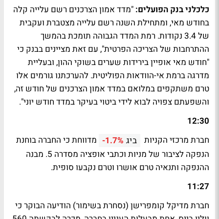
כלכלני בנק הפועלים:
"מדד אמון הצרכנים רשם עלייה קלה
בחודש מאי, ומתחילת השנה רשם עלייה מצטברת ועקבית
של 3.4 נקודות. רמת המדד הגבוהה תומכת בהמשך
ההתרחבות של הצריכה הפרטית", עם זאת מציינים בבנק כי
"חודש מאי אופיין בירידות שערים בשוקי ההון, ובעליית
מדרגה ברמת אי-הוודאות הפוליטית. להערכתנו גורמים אלו
טרם משתקפים במלואם במדד אמון הצרכנים של חודש זה,
והשפעתם צפויה לבוא לידי ביטוי בעיקר במדד חודש יוני".
12:30
חברת מרכזי הקניות
מדווחת כי החברה בוחנת
ביג
-1.7%
הנפקה לציבור של מניות וכתבי אופציה מסדרה 5. מבנה
ההנפקה ותנאיה טרם אושרו וטרם נקבעו סופית.
11:27
חברת מדיקל קומפרישן (נסחרת בשימור) הודיעה הבוקר כי
ווליו בייס, אחת מבעלות העניין בחברה, מכרה לבקשתה 560