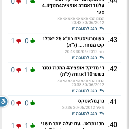
.
44
0
1
על110אגורה אופציה4מנוף4.4
צפי
הבום הבאאאאאאאאאאאאא
30/06/2012 20:43
הגב לתגובה זו
.
43
השוטרטיסטים בת"א 25 יאכלו
1
0
קש ממחר.... (ל"ת)
רוני
30/06/2012 20:43
הגב לתגובה זו
.
42
די מדיקל אופציה4 המכרז נסגר
0
1
בשער110אגורה (ל"ת)
הבום הבאאאאאאאאאאאאא
30/06/2012 20:38
הגב לתגובה זו
.
41
ברן,מלאנוקס
0
0
מאיר
30/06/2012 20:36
הגב לתגובה זו
.
40
חכו ותראו...עם יעלה יותר משני
1
1