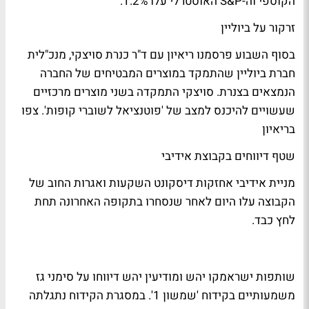
הקוספי וה-S&P האוסטרלי עלו 1.2%.
זרקור על ביוליין
בסוף השבוע פרסמנו ריאיון עם ד"ר כנרת סויצקי, מנכ"לית
חברת ביוליין שהתמקד במוצרים המבטיחים של החברה
הנמצאים בצנרת. סויצקי התמקדה בשני מוצרים מרכזיים
שעשויים להיכנס למצב של 'פוטנציאל לשוברי קופות'.
צפו
בריאיון
שטף דיווחים בקבוצת אידיבי
מניית אידיבי אחזקות דיסקונט השקעות ואגרות החוב של
הקבוצה עלו היום לאחר שנסחרו בתקופה האחרונה תחת
לחץ כבד.
שותפות ישראמקו יהש ומודיעין יהש דיווחו על סימני גז
משמעותיים בקידוח 'שמשון 1'. במסגרת הקידוח נתגלתה