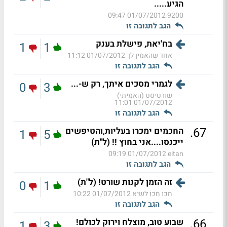
הגיע.....
01/07/2012 09:47
9200
הגב לתגובה זו
בח'יאת, פישלת בענק
1
1
אחד שהאמין לך
01/07/2012 11:12
הגב לתגובה זו
לגמרי מסכים איתך, רק ש-...
0
3
שורטיסט (האמיתי)
01/07/2012 11:01
הגב לתגובה זו
.
67
החכמים ימכרו בעליות,והטיפשים
1
5
ייכנסו....אני בחוץ !! (ל"ת)
01/07/2012 09:19
eitan
הגב לתגובה זו
זה הזמן לקנות שורט! (ל"ת)
0
1
חכו חכו לשיא
01/07/2012 10:22
הגב לתגובה זו
.
66
שבוע טוב, מוצלח וירוק לכולם!
1
3