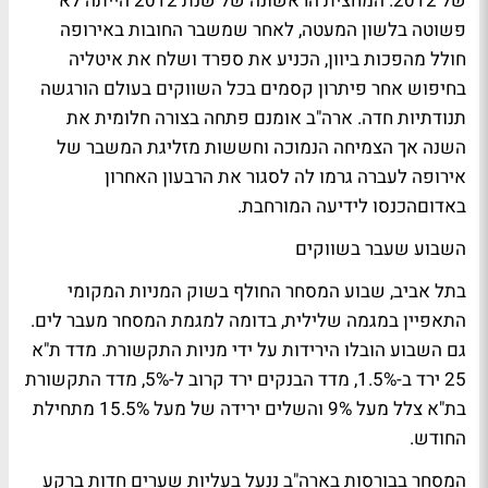
של 2012. המחצית הראשונה של שנת 2012 הייתה לא
פשוטה בלשון המעטה, לאחר שמשבר החובות באירופה
חולל מהפכות ביוון, הכניע את ספרד ושלח את איטליה
בחיפוש אחר פיתרון קסמים בכל השווקים בעולם הורגשה
תנודתיות חדה. ארה"ב אומנם פתחה בצורה חלומית את
השנה אך הצמיחה הנמוכה וחששות מזליגת המשבר של
אירופה לעברה גרמו לה לסגור את הרבעון האחרון
באדום
הכנסו לידיעה המורחבת
.
השבוע שעבר בשווקים
בתל אביב, שבוע המסחר החולף בשוק המניות המקומי
התאפיין במגמה שלילית, בדומה למגמת המסחר מעבר לים.
גם השבוע הובלו הירידות על ידי מניות התקשורת. מדד ת"א
25 ירד ב-1.5%, מדד הבנקים ירד קרוב ל-5%, מדד התקשורת
בת"א צלל מעל 9% והשלים ירידה של מעל 15.5% מתחילת
החודש.
המסחר בבורסות בארה"ב ננעל בעליות שערים חדות ברקע