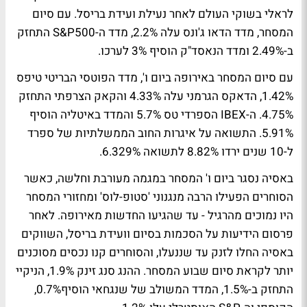
לראלי בשוקי העולם לאחר נעילת ועידת בריסל. עם סיום
המסחר, מדד הדאו ג'ונס עלה 2.2%, מדד ה-S&P500 התחזק
ב-2.49% ומדד הנאסד"ק הוסיף 3% לערכו.
עם סיום המסחר באירופה ביום ו', מדד הפוטסי הבריטי טיפס
1.42%, הדאקס הגרמני עלה 4.33% והקאק הצרפתי התחזק
4.75%. ה-IBEX הספרדי טס 5.7% והמדד באיטליה הוסיף
5.91%. התשואה על איגרות החוב הממשלתיות של ספרד
ל-10 שנים ירדו 8.82% לתשואה 6.329%.
באסיה נסגר ביום ו' המסחר במגמה מעורבת וחלשה, כאשר
הסוחרים הפעילו הרבה מנגנוני 'סטופ-לוס' ומחזורי המסחר
היו נמוכים מהרגיל - עד שהגיעו החדשות מאירופה. לאחר
פרסום הידיעות על הסכמות בסיום וועידת בריסל, השווקים
באסיה החלו לזנק עד שננעלו, והסוחרים קנו נכסים מסוכנים
יותר לקראת סיום שבוע המסחר. ההנג סנג זינק 1.9%, הניקיי
התחזק ב-1.5%, המדד המשולב של שנגחאי הוסיף0.7%,