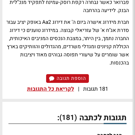
פברואר כאשר נבחרה רקפת רוסק-עמינח לתפקיד מנכ"לית
הבנק.
לידיעה בהרחבה
חברת מידרוג אישרה ביום ה' את דירוג Aa2 באופק יציב עבור
סדרת אג"ח א' של עזריאלי קבוצה. במידרוג טוענים כי דירוג
החברה נתמך, בין היתר, במצבת הנכסים המניבים האיכותית,
הכוללת קניונים ומגדלי משרדים, מהגדולים והוותיקים בארץ
אשר שומרים על שיעורי תפוסה גבוהים מאוד ויציבות
בהכנסות.
הוספת תגובה
181 תגובות
|
לקריאת כל התגובות
תגובות לכתבה
:
(181)