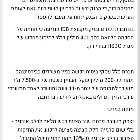
בנוסף, הודיע בסופ"ש קרדיט סוויס, הבנק השוויצרי בו
מחזיקה כור, כי הבנק ירשום ברבעון השני רווח, זאת לעומת
הערכות בשוק כי הבנק ידווח על מעבר להפסד.
גם חברת נכסים ובנין, מקבוצת IDB הודיעה כי חתמה על
הסכמה הלוואה בסך 400 מיליון דולר למימון מחדש של
מגדל HSBC בניו יורק.
חברת כלל עסקי ביטוח רכשה בניין משרדים בבירמינגהם
תמורת כ-200 מיליון שקל. הבניין בשטח של כ-7,500 מ"ר
מושכר לתקופה של יותר מ-11 שנה ומושכר לאחד ממשרדי
עורכי הדין הגדולים באנגליה.
לידיעה בהרחבה
מניות במרכז
יצחק תשובה פרסם שוב הצעת רכש מלאה לדלק אנרגיה -
בלי שום פרמיה. דלק קבוצה מציעה לרכוש את החזקות
הציבור בדלק אנרגיה (כ-13% מהון המניות של החברה)