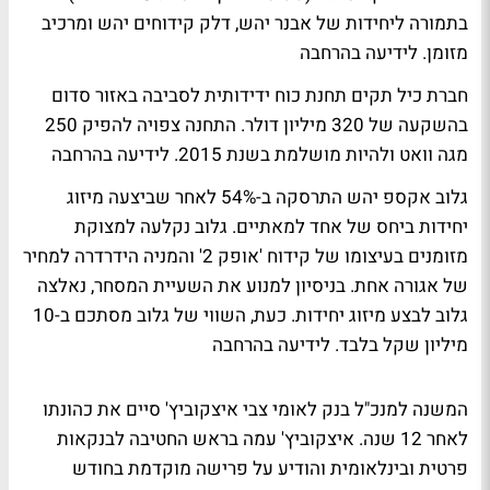
בתמורה ליחידות של אבנר יהש, דלק קידוחים יהש ומרכיב
מזומן.
לידיעה בהרחבה
חברת כיל תקים תחנת כוח ידידותית לסביבה באזור סדום
בהשקעה של 320 מיליון דולר. התחנה צפויה להפיק 250
מגה וואט ולהיות מושלמת בשנת 2015.
לידיעה בהרחבה
גלוב אקספ יהש התרסקה ב-54% לאחר שביצעה מיזוג
יחידות ביחס של אחד למאתיים. גלוב נקלעה למצוקת
מזומנים בעיצומו של קידוח 'אופק 2' והמניה הידרדרה למחיר
של אגורה אחת. בניסיון למנוע את השעיית המסחר, נאלצה
גלוב לבצע מיזוג יחידות. כעת, השווי של גלוב מסתכם ב-10
מיליון שקל בלבד.
לידיעה בהרחבה
המשנה למנכ"ל בנק לאומי צבי איצקוביץ' סיים את כהונתו
לאחר 12 שנה. איצקוביץ' עמה בראש החטיבה לבנקאות
פרטית ובינלאומית והודיע על פרישה מוקדמת בחודש