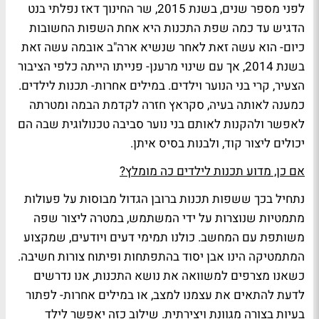
לפני מספר שנים, בשנת 2015, שר החינוך דאז נפלתי בנט
הדגיש עד כמה שפת התכנות היא אחת השפות החשובות
כיום- הוא עשה זאת לאחר שנשיא ארה"ב אובמה עשה זאת
בשנת 2014, אך עם שינוי מרענן- פנייתו הייתה כלפי הציבור
הצעיר, קרי בני הנוער וילדים. במילים אחרות- תכנות לילדים.
כמענה לאותה בעיה, סקראץ חזרה לקדמת הבמה ומטרתה
לאפשר ולהקנות לאותם בני נוער סביבה טכנולוגית שבה הם
יכולים ליצור קוד, ולבנות בסיס איתן.
אם כן, מדוע תכנות לילדים כה מומלץ?
נתחיל בכך ששפות תכנות ברובן הגדול מבוסות על פעולות
מתמטיות שנוצרות על ידי המשתמש, במטרה ליצור שפה
משותפת עם המחשב. כולנו תמימי דעים ויודעים, שמקצוע
המתמטיקה הינו אבן יסוד בהתפתחות ופיתוח צורות חשיבה.
כשאנו מצרפים למשוואה את נושא התכנות, אנו נדרשים
לדעת להתאים את עצמנו למצב, או במילים אחרות- לפתור
בעיות בצורה מגוונת ויצירתית. שילוב כזה יאפשר לילד