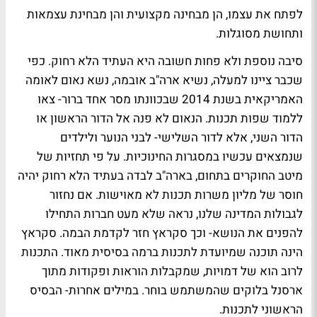
לפתח את עצמו, הן מבחינה מקצועית והן מבחינת עצמאות
ותחושת מסוגלות.
סיבה נוספת ולא פחות חשובה היא העתיד הלא רחוק. כפי
שכבר ציינו למעלה, נשיא ארה"ב אובמה, נשא נאום לאומה
האמריקאית בשנת 2014 שבכוונתו מסר אחד ברור- צאו
ללמוד שפות תכנות. הנאום לא פנה אל הדור הראשון או
הדור השני, אלא לדור השלישי- לבני הנוער ולילדים
שנמצאים עכשיו במסגרות החינוכיות. על פי תחזיות של
מיטב החוקרים בתחום, בארה"ב לבדה בעתיד הלא רחוק יהיה
חוסר של מליון משרות תכנות לא מאוישות. אם נחזור
לגבולות המדינה שלנו, נראה שלא מעט חברות התחילו
להפנים את הנושא- וכך סקראץ חזר לקדמת הבמה. סקראץ
הינה תוכנה שמיועדת לתכנות ברמה בסיסית מאוד. התכנות
לרוב הוא של דמויות, שמקבלות הוראות ופקודות מתוך
ארסנל בלוקים שהמשתמש בוחר. במילים אחרות- הבסיס
הראשוני לתכנות.