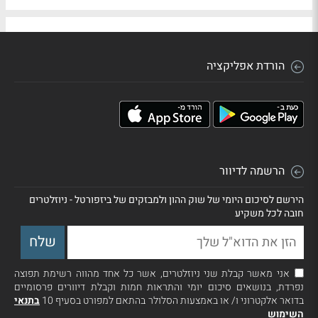
הורדת אפליקציה
הרשמה לדיוור
הירשם לסיכום היומי של שוק ההון ולמבזקים של ביזפורטל - ניוזלטרים
חובה לכל משקיע
אני מאשר קבלת שני ניוזלטרים, אשר כל אחד מהווה רשימת תפוצה
נפרדת, בנושאים סיכום יומי והתראות חמות וקבלת דיוורים פרסומיים
בדואר אלקטרוני ו/ או באמצעות הסלולר בהתאם למפורט בסעיף 10
בתנאי
השימוש