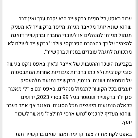
עבור באפט, כל מניית ברקשייר היא יקרת ערך ואין דבר
שהוא שונא יותר מלאבד מניות. מייסד ברקשייר לא מעניק
תגמול מנייתי למנהלים או לעובדי החברה וברקשייר דואגת
להצהיר על כך בהצהרת הפרוקסי שלה: "ברקשייר לעולם לא
מתכוונת לתגמל עובדים במניות ברקשייר".
בקביעת השכר וההטבות של אייבל וג׳אין, באפט נוקט בגישה
סובייקטיבית ולא כמו בחברות ציבוריות אחרות המתבססות
על נוסחאות שונות. בנוסף, ברקשייר נמנעת מלהעסיק
יועצים בכל הקשור לתגמול מנהלים. באפט וגם צ'רלי מאנגר,
סגן יו"ר ברקשייר שנפטר בגיל 99 בסוף 2023, ידועים
ככאלה הנמנעים מיועצים מכל הסוגים. מאנגר אף אמר בעבר
שהוא מעדיף להכניס "נחש ארסי לחולצה" מאשר לשכור
יועץ.
באפט לקח את זה צעד קדימה ואמר שאם ברקשייר תעז