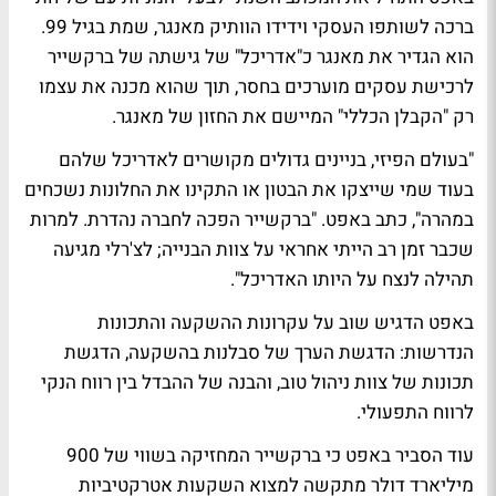
ברכה לשותפו העסקי וידידו הוותיק מאנגר, שמת בגיל 99.
הוא הגדיר את מאנגר כ"אדריכל" של גישתה של ברקשייר
לרכישת עסקים מוערכים בחסר, תוך שהוא מכנה את עצמו
רק "הקבלן הכללי" המיישם את החזון של מאנגר.
"בעולם הפיזי, בניינים גדולים מקושרים לאדריכל שלהם
בעוד שמי שייצקו את הבטון או התקינו את החלונות נשכחים
במהרה", כתב באפט. "ברקשייר הפכה לחברה נהדרת. למרות
שכבר זמן רב הייתי אחראי על צוות הבנייה; לצ'רלי מגיעה
תהילה לנצח על היותו האדריכל".
באפט הדגיש שוב על עקרונות ההשקעה והתכונות
הנדרשות: הדגשת הערך של סבלנות בהשקעה, הדגשת
תכונות של צוות ניהול טוב, והבנה של ההבדל בין רווח הנקי
לרווח התפעולי.
עוד הסביר באפט כי ברקשייר המחזיקה בשווי של 900
מיליארד דולר מתקשה למצוא השקעות אטרקטיביות