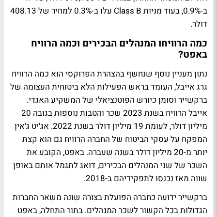
ב-0.9%, בעוד מניות Class B עלו ב-0.3% למחיר של 408.13
דולר.
כמה הרוויחו המנהלים הבכירים וכמה הרוויח
באפט?
נתון מעניין נוסף שנחשף בהצהרת הפרוקסי הוא כמה הרוויח
גרג אייבל, העומד בראש הפעילות הלא ביטוחית העצומה של
ברקשייר וסומן כיורש הפוטנציאלי של המשקיע האגדי.
אייבל הרוויח בשנת 2023 שכר והטבות נוספות בגובה 20
מיליון דולר, לעומת 19 מיליון דולר בשנת 2022. אג׳יט ג׳אין
המפקח על עסקי הביטוח של החברה הרוויח גם הוא קצת
יותר מ-20 מיליון דולר בשנה שעברה. באפט, הקובע את
השכר של שני המנהלים הבכירים, דואג לתגמל אותם באופן
שווה מאז נכנסו לתפקידיהם ב-2018.
ברקשייר ידועה כחברה הפועלת בצורה שונה משאר החברות
הגדולות בכל הקשור לשכר המנהלים. בתור התחלה, באפט