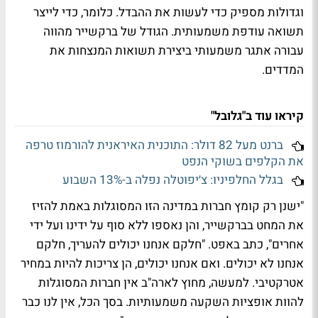
וגדולות מספיק כדי לעשות את ההבדל. כלומר, כדי לייצר
תשואה עודפת משמעותית. הגודל של ברקשייר מהווה
עבורה אתגר משמעותי ביצירת תשואות המנצחות את
המדדים.
קיראו עוד ב"גלובל"
ברנט מעל 82 דולר: התוכנית האיראנית להורמוז טרפה
את הקלפים בשוקי הנפט
בגלל החלפיניו: צ׳יפוטלה נפלה ב-13% השבוע
"ישנן רק קומץ חברות במדינה הזו המסוגלות באמת להזיז
את המחט בברקשייר, והן נאספו ללא סוף על ידינו ועל ידי
אחרים", כתב באפט. "חלקם אנחנו יכולים להעריך, חלקם
אנחנו לא יכולים. ואם אנחנו יכולים, הן צריכות להיות במחיר
אטרקטיבי. למעשה, מחוץ לארה"ב אין חברות המסוגלות
להוות אופציות השקעה משמעותיות. בסך הכל, אין לנו כבר