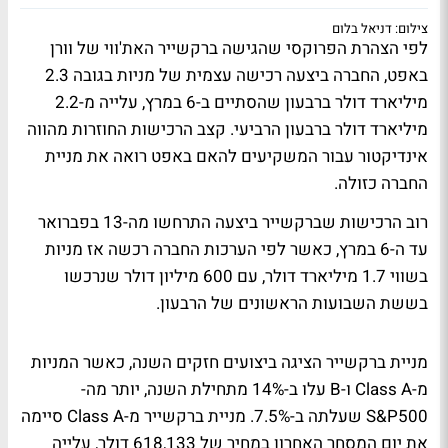
צילום: דניאל בלום
לפי הצהרת הפרוקסי שהגישה ברקשייר האת'ווי של וורן
באפט, החברה ביצעה רכישה עצמית של מניות בגובה 2.3
מיליארד דולר ברבעון שהסתיים ב-6 במרץ, עלייה מ-2.2
מיליארד דולר ברבעון הרביעי. קצב הרכישות החוזרות מהווה
אינדיקטור עבור המשקיעים להאם באפט רואה את מניית
החברה כזולה.
רוב הרכישות שברקשייר ביצעה התרחשו מה-13 בפברואר
עד ה-6 במרץ, כאשר לפי הערכות החברה רכשה אז מניות
בשווי 1.7 מיליארד דולר, עם 600 מיליון דולר שנרכשו
בששת השבועות הראשונים של הרבעון.
מניית ברקשייר הציגה ביצועים חזקים השנה, כאשר המניות
מ-Class A ו-B עלו ב-14% מתחילת השנה, יותר מה-
S&P500 שעלתה ב-7.5%. מניית ברקשייר מ-Class A סיימה
את יום המסחר האחרון במחיר של 618,133 דולר, עלייה