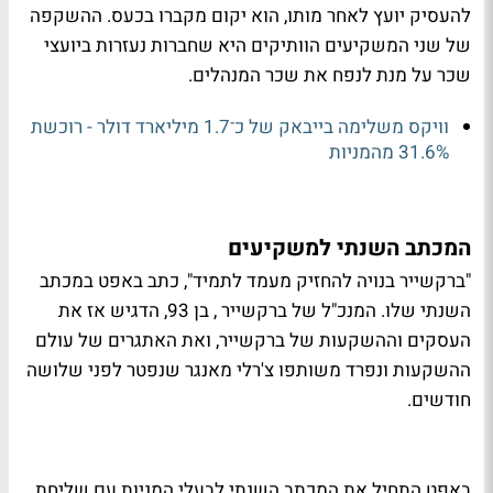
להעסיק יועץ לאחר מותו, הוא יקום מקברו בכעס. ההשקפה
של שני המשקיעים הוותיקים היא שחברות נעזרות ביועצי
שכר על מנת לנפח את שכר המנהלים.
וויקס משלימה בייבאק של כ־1.7 מיליארד דולר - רוכשת
31.6% מהמניות
המכתב השנתי למשקיעים
"ברקשייר בנויה להחזיק מעמד לתמיד", כתב באפט במכתב
השנתי שלו. המנכ"ל של ברקשייר , בן 93, הדגיש אז את
העסקים וההשקעות של ברקשייר, ואת האתגרים של עולם
ההשקעות ונפרד משותפו צ'רלי מאנגר שנפטר לפני שלושה
חודשים.
באפט התחיל את המכתב השנתי לבעלי המניות עם שליחת