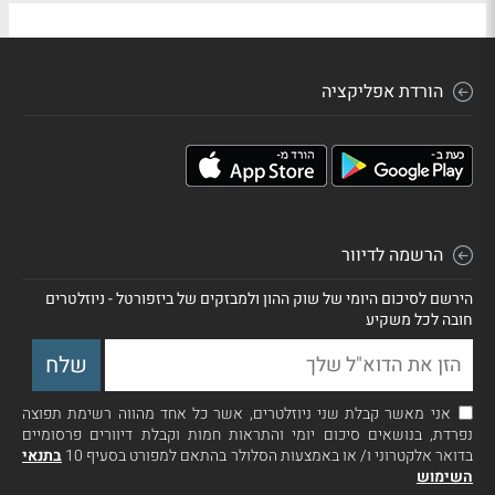
הורדת אפליקציה
הרשמה לדיוור
הירשם לסיכום היומי של שוק ההון ולמבזקים של ביזפורטל - ניוזלטרים
חובה לכל משקיע
אני מאשר קבלת שני ניוזלטרים, אשר כל אחד מהווה רשימת תפוצה
נפרדת, בנושאים סיכום יומי והתראות חמות וקבלת דיוורים פרסומיים
בדואר אלקטרוני ו/ או באמצעות הסלולר בהתאם למפורט בסעיף 10
בתנאי
השימוש