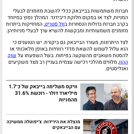
חברות משתמשות בבייבאק ככלי להשבת מזומנים לבעלי
המניות, לצד או במקום חלוקת דיבידנד. המהלך נפוץ במיוחד
בקרב חברות גדולות הנסחרות ב
וול סטריט
, המחזיקות ביתרות
מזומנים משמעותיות ומבקשות להשיא ערך לבעלי מניותיהן.
לצד היתרונות, מעורר הבייבאק גם ביקורת. יש הטוענים כי
הוא עלול לשמש להשאת מדדי רווחיות באופן מלאכותי או
להסטת משאבים מהשקעה בפיתוח. בשל השפעתו על
שוק
ההון
, מלווים מהלכי רכישה עצמית בעניין רב מצד משקיעים
ואנליסטים.
וויקס משלימה בייבאק של כ־1.7
מיליארד דולר - רוכשת 31.6%
מהמניות
מנצלת את הירידות: צ׳יפוטלה ממשיכה
עם הבייבאקים