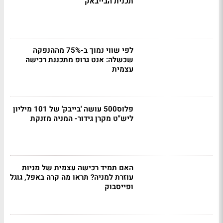
תכנית הבייבאק
לפי שווי נמוך ב-75% מההנפקה
שכשלה: אנט גרופ מתכננת רכישה
עצמית
פלוס500 עושה 'בייבק' של 101 מיליון
ליש"ט מקרן גידור- המניה מזנקת
האם תמיד רכישה עצמית של מניות
עוזרת למניה? תראו מה קרה באפל, גוגל
ופייסבוק