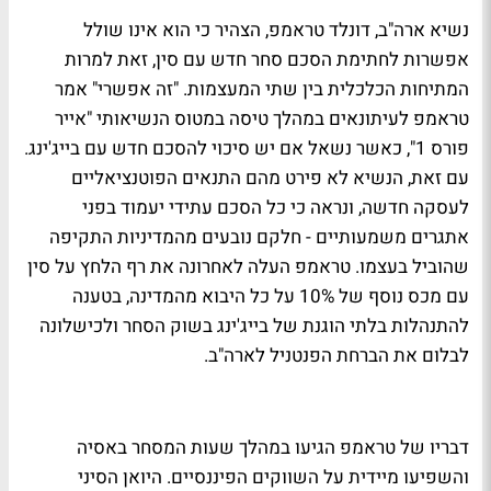
נשיא ארה"ב, דונלד טראמפ, הצהיר כי הוא אינו שולל
אפשרות לחתימת הסכם סחר חדש עם סין, זאת למרות
המתיחות הכלכלית בין שתי המעצמות. "זה אפשרי" אמר
טראמפ לעיתונאים במהלך טיסה במטוס הנשיאותי "אייר
פורס 1", כאשר נשאל אם יש סיכוי להסכם חדש עם בייג'ינג.
עם זאת, הנשיא לא פירט מהם התנאים הפוטנציאליים
לעסקה חדשה, ונראה כי כל הסכם עתידי יעמוד בפני
אתגרים משמעותיים - חלקם נובעים מהמדיניות התקיפה
שהוביל בעצמו. טראמפ העלה לאחרונה את רף הלחץ על סין
עם מכס נוסף של 10% על כל היבוא מהמדינה, בטענה
להתנהלות בלתי הוגנת של בייג'ינג בשוק הסחר ולכישלונה
לבלום את הברחת הפנטניל לארה"ב.
דבריו של טראמפ הגיעו במהלך שעות המסחר באסיה
והשפיעו מיידית על השווקים הפיננסיים. היואן הסיני