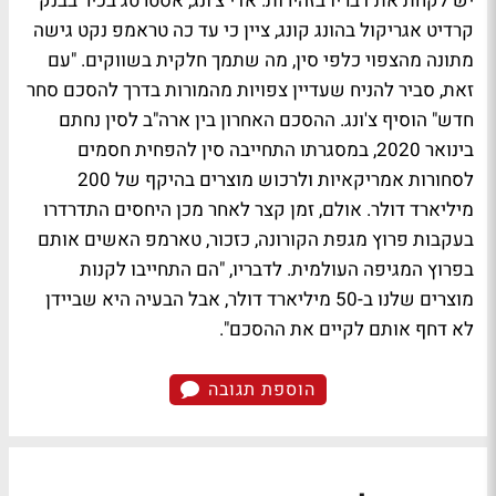
יש לקחת את דבריו בזהירות. אדי צ'ונג, אסטרטג בכיר בבנק
קרדיט אגריקול בהונג קונג, ציין כי עד כה טראמפ נקט גישה
מתונה מהצפוי כלפי סין, מה שתמך חלקית בשווקים. "עם
זאת, סביר להניח שעדיין צפויות מהמורות בדרך להסכם סחר
חדש" הוסיף צ'ונג. ההסכם האחרון בין ארה"ב לסין נחתם
בינואר 2020, במסגרתו התחייבה סין להפחית חסמים
לסחורות אמריקאיות ולרכוש מוצרים בהיקף של 200
מיליארד דולר. אולם, זמן קצר לאחר מכן היחסים התדרדרו
בעקבות פרוץ מגפת הקורונה, כזכור, טארמפ האשים אותם
בפרוץ המגיפה העולמית. לדבריו, "הם התחייבו לקנות
מוצרים שלנו ב-50 מיליארד דולר, אבל הבעיה היא שביידן
לא דחף אותם לקיים את ההסכם".
הוספת תגובה