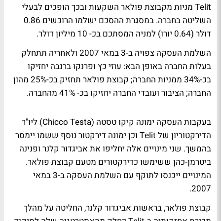
Telit מניות מקבוצת פולאר השקעות ובכך הופכים לבעלי
השליטה בחברה. במסגרת ההסכם ישלמו הרוכשים 0.86
דולר (0.64 יורו) למניה המסתכם בכ- 10 מיליון דולר.
השלמת העסקה צפויה ב-3 במאי 2007 ולאחריה תתחלק
בעלות החברה באופן הבא: עוזי כץ ופרנקו ברנבה יחזיקו
בכ-34% ממניות החברה; קבוצת פולאר תחזיק בכ-25% מהון
החברה; הציבור ועובדי החברה יחזיקו בכ- 41% מהחברה.
בעקבות העסקה ימונה קיקו טסטה (Chicco Testa) ליו"ר
הדירקטוריון של Telit וכן ימונה דירקטור נוסף ששמו יימסר
בהמשך. שני מינויים אלה יחליפו את אביגדור קלנר ופנינה
ביטרמן-כהן ששימשו כדירקטורים מטעם קבוצת פולאר.
המינויים ייכנסו לתוקף עם השלמת העסקה ב-3 במאי
2007.
קבוצת פולאר, בראשות אביגדור קלנר, החליטה על מהלך