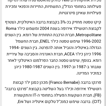
מכירת אחזקותיה ב-Telit כחלק מהאסטרטגיה שלה למיקוד
פעילותה בתחומי הנדל"ן, התשתיות, התיירות והפנאי ומכירת
פעילויות שאינן סינרגטיות.
קיקו טסטה מחזיק בכ-3% בקבוצת ברנבה האיטלקית, הצטרף
לקבוצת רוטשילד אירופה בשנת 2004 ומשמש כיו"ר Roma
Metropolitane, חברת הרכבת התחתית של רומא. בין השנים
1996-2002 שימש טסטה כיו"ר ENEL, חברת החשמל
הגדולה באיטליה והוביל אותה להפרטה. בין השנים 1994-
1996 כיהן כיו"ר ACEA, חברת האנרגיה והסביבה של עיריית
רומא. בנוסף, שימש טסטה כחבר הפרלמנט האיטלקי לאחר
שנבחר ב-1987 וב-1997. בין השנים 1980-1987 כיהן
כמזכיר המדינה.
פרנקו ברנבה (Franco Bernabe) מכהן כסגן יו"ר קבוצת
רוטשילד אירופה וכיו"ר בעל השליטה בקבוצת "פרנקו ברנבה"
(FB), חברת השקעות הפעילה בתחומי ה-IT והתקשורת
(CIT). ברנבה שימש כמנכ"ל טלקום איטליה ושל Eni,