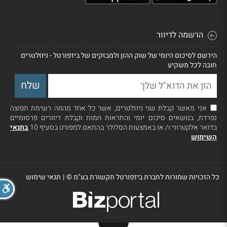
הרשמה לדיוור
הירשם לסיכום היומי של שוק ההון ולמבזקים של ביזפורטל - ניוזלטרים
חובה לכל משקיע
אני מאשר קבלת שני ניוזלטרים, אשר כל אחד מהווה רשימת תפוצה
נפרדת, בנושאים סיכום יומי והתראות חמות וקבלת דיוורים פרסומיים
בדואר אלקטרוני ו/ או באמצעות הסלולר בהתאם למפורט בסעיף 10
בתנאי
השימוש
כל הזכויות שמורות לחברת ביזפורטל תקשורת בע"מ ©
|
תנאי שימוש