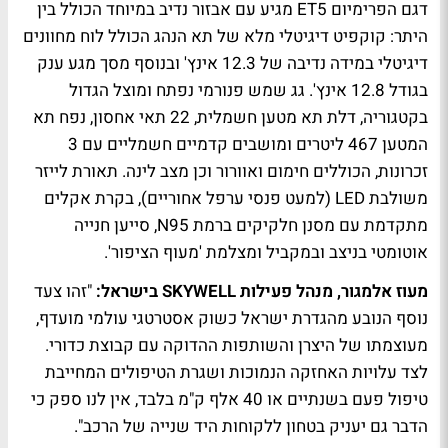
דגם הפרימיום ET5 מגיע עם אבזור נדיב במיוחד הכולל בין
היתר: קוקפיט דיגיטלי מלא של תא הנהג הכולל לוח מחוונים
דיגיטלי במידה נדיבה של 12.3 אינץ' ובנוסף מסך מגע ענק
בגודל 12.8 אינץ'. גג שמש פנורמי נפתח ומוצל הגדול
בקטגוריה, דלת תא מטען חשמלית, 22 תאי אחסון, נפח תא
המטען 467 ליטרים ומושבים קדמיים חשמליים עם 3
זכרונות, הכוללים חימום ואוורור וכן מצב לינה. תאורת לייזר
משולבת LED (למעט פנסי ערפל אחוריים), בקרת אקלים
מתקדמת עם מסנן חלקיקים ברמת N95, סייען חנייה
אוטומטי בניצב ובמקביל ומצלמת 'מעוף הציפור'.
מעוז אלמגור, מנהל פעילות SKYWELL בישראל:
"זהו צעד
נוסף הנובע מהגדרת ישראל כשוק אסטרטגי עולמי מועדף,
מעוצמתו של היצרן והשותפות ההדוקה עם קבוצת כדורי.
לצד עלויות האחזקה הנמוכות ושגרת הטיפולים המחייבת
טיפול פעם בשנתיים או 40 אלף ק"מ בלבד, אין לנו ספק כי
הדבר גם יעניק בטחון ללקוחות היד שנייה של הרכב".