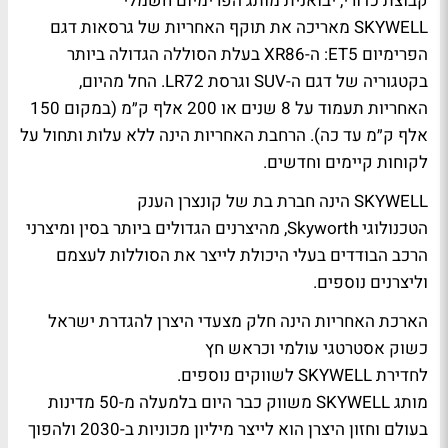
קבוצת כדורי, יבואנית מותג הפרימיום חשמלי
SKYWELL מאריכה את תוקף האחריות של גרסאות דגם
הפרימיום ET5: ה-XR86 בעלת הסוללה הגדולה ביותר
בקטגוריה של דגם ה-SUV וגרסת LR72. החל מהיום,
האחריות תעמוד על 8 שנים או 200 אלף ק״מ (במקום 150
אלף ק״מ עד כה). הרחבת האחריות הינה ללא עלות ותחול על
לקוחות קיימים וחדשים.
SKYWELL הינה חברת בת של קונצרן הענק
הטכנולוגי Skyworth, מהיצרנים הגדולים ביותר בסין ומיצרני
הרכב הבודדים בעלי היכולת לייצר את הסוללות לעצמם
וליצרנים נוספים.
הארכת האחריות הינה חלק מצעדי היצרן להגדרת ישראל
כשוק אסטרטגי עולמי וכראש חץ
לחדירת SKYWELL לשווקים נוספים.
מותג SKYWELL משווק כבר היום בלמעלה מ-50 מדינות
בעולם וחזון היצרן הוא לייצר מיליון מכוניות ב-2030 ולהפוך