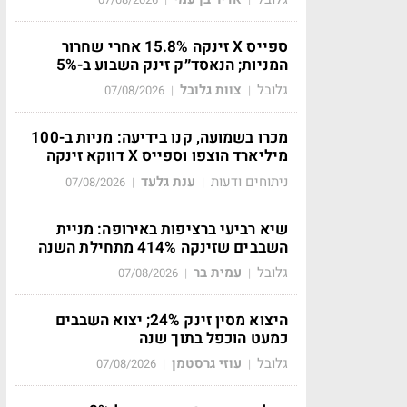
ספייס X זינקה 15.8% אחרי שחרור
המניות; הנאסד״ק זינק השבוע ב-5%
גלובל
צוות גלובל
07/08/2026
|
|
מכרו בשמועה, קנו בידיעה: מניות ב-100
מיליארד הוצפו וספייס X דווקא זינקה
ניתוחים ודעות
ענת גלעד
07/08/2026
|
|
שיא רביעי ברציפות באירופה: מניית
השבבים שזינקה 414% מתחילת השנה
גלובל
עמית בר
07/08/2026
|
|
היצוא מסין זינק 24%; יצוא השבבים
כמעט הוכפל בתוך שנה
גלובל
עוזי גרסטמן
07/08/2026
|
|