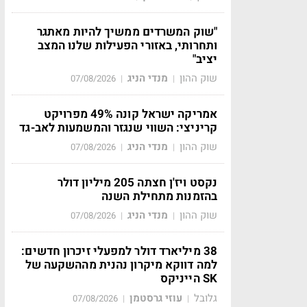
"שוק המשרדים ממשיך להיות מאתגר
ותחרותי, באזורי הפעילות שלנו המצב
יציב"
שוק ההון
מנדי הניג
07/08/2026
|
|
אמריקה ישראל קונה 49% מפרויקט
קריניצי: השווי שנגזר והמשמעות לאב-גד
שוק ההון
מנדי הניג
07/08/2026
|
|
נקסט ויז'ן חצתה 205 מיליון דולר
בהזמנות מתחילת השנה
שוק ההון
מנדי הניג
07/08/2026
|
|
38 מיליארד דולר למפעלי זיכרון חדשים:
למה דווקא מיקרון נהנית מההשקעה של
SK הייניקס
גלובל
עוזי גרסטמן
07/08/2026
|
|