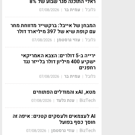
ראלי התוכנה סגר שבוע של 8%
גלובל
עמית בר
07/08/2026
|
|
המבחן של אייבל: ברקשייר מדווחת מחר
עם קופת שיא של 397 מיליארד דולר
גלובל
עוזי גרסטמן
07/08/2026
|
|
ירייה ב-5 דולרים: הצבא האמריקאי
ישקיע 400 מיליון דולר בלייזר נגד
רחפנים
גלובל
עמית בר
07/08/2026
|
|
מטא, xAI והמודלים הפתוחים
BizTech
ענת גלעד
07/08/2026
|
|
AI לעצמאים ולעסקים קטנים: איפה זה
חוסך כסף בפועל
BizTech
עוזי גרסטמן
07/08/2026
|
|