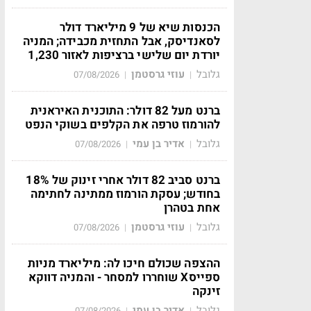
הכנסות שיא של 9 מיליארד דולר
לסאנדיסק, אבל התחזית מכבידה; המניה
יורדת יום שלישי ברציפות לאזור 1,230
גלובל
עוזי גרסטמן
07/08/2026
|
|
ברנט מעל 82 דולר: התוכנית האיראנית
להורמוז טרפה את הקלפים בשוקי הנפט
גלובל
אדיר בן עמי
07/08/2026
|
|
ברנט סביב 82 דולר אחרי זינוק של 18%
בחודש; עסקת הורמוז ממתינה לחתימה
אחת בטהרן
גלובל
עוזי גרסטמן
07/08/2026
|
|
ההצפה שכולם חיכו לה: מיליארד מניות
ספייסX שוחררו למסחר - והמניה דווקא
זינקה
גלובל
אדיר בן עמי
07/08/2026
|
|