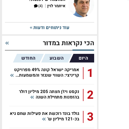
|
איתמר לוין
(4)
ש
עוד ניתוחים ודעות
הכי נקראות במדור
היום
השבוע
החודש
1
אמריקה ישראל קונה 49% מפרויקט
קריניצי: השווי שנגזר והמשמעות...
2
נקסט ויז'ן חצתה 205 מיליון דולר
בהזמנות מתחילת השנה
3
גולד בונד רוכשת את פעילות שחם גיא
בכ-121 מיליון ש'