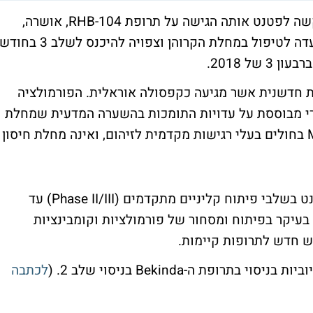
חברת הביופארמה רדהיל דיווחה היום כי הבקשה לפטנט אותה הגישה על תרופת RHB-104, אושרה,
והפטנט היה תקף עד שנת 2032. התרופה נועדה לטיפול במחלת הקרוהן וצפויה להיכנס לשלב 3 בחוד
ל 2018.
 אנטיביוטית חדשנית אשר מגיעה כקפסולה אוראלית. הפורמולציה
 מבוססת על עדויות התומכות בהשערה המדעית שמחלת
הקרוהן נגרמת על ידי זיהום של חיידק ה-MAP בחולים בעלי רגישות מקדמית לזיהום, ואינה מחלת חיסון
רדהיל ביופארמה מפתחת תרופות מוגנות פטנט בשלבי פיתוח קליניים מתקדמים (Phase II/III) עד
ל מתמקדת בעיקר בפיתוח ומסחור של פורמולציות וקומבינציות
ש חדש לתרופות קיימות.
ופת ה-Bekinda בניסוי שלב 2. (
לכתבה