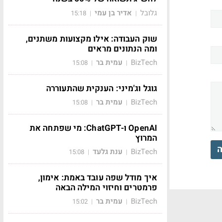
גלובל
אדיר בן עמי
15:18
|
|
שוק העבודה: אילו מקצועות משתנים,
ומה הנתונים מראים
BizTech
עמית בר
15:08
|
|
גוגל וג'מיני: הענקית שהתעוררה
BizTech
עמית בר
15:08
|
|
OpenAI ו-ChatGPT: מי שפתחה את
המרוץ
ה
BizTech
ענת גלעד
15:08
|
|
איך מודל שפה עובד באמת: אימון,
פרמטרים וחיזוי המילה הבאה
BizTech
עמית בר
15:02
|
|