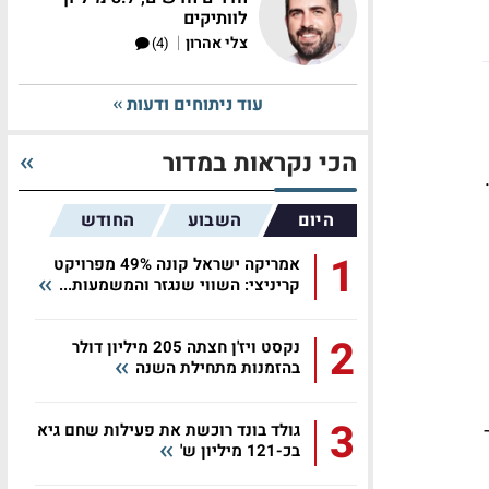
לוותיקים
|
צלי אהרון
(4)
עוד ניתוחים ודעות
הכי נקראות במדור
היום
השבוע
החודש
1
אמריקה ישראל קונה 49% מפרויקט
קריניצי: השווי שנגזר והמשמעות...
2
נקסט ויז'ן חצתה 205 מיליון דולר
בהזמנות מתחילת השנה
3
גולד בונד רוכשת את פעילות שחם גיא
 דולר
בכ-121 מיליון ש'