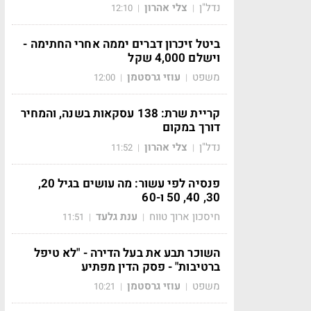
נדל"ן
צלי אהרון
12:10
|
|
ביטל זיכרון דברים יממה אחרי החתימה -
וישלם 4,000 שקל
משפט
עוזי גרסטמן
12:00
|
|
קריית שרת: 138 עסקאות בשנה, והמחיר
דורך במקום
נדל"ן
צלי אהרון
11:52
|
|
פנסיה לפי עשור: מה עושים בגיל 20,
30, 40, 50 ו-60
חיסכון ארוך טווח
ענת גלעד
11:51
|
|
השוכר תבע את בעל הדירה - "לא טיפל
ברטיבות" - פסק הדין מפתיע
משפט
עוזי גרסטמן
10:21
|
|