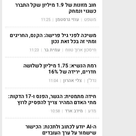
חוב מזונות של 1.9 מיליון שקל התברר
כשגוי ונמחק
משפט
עוזי גרסטמן
11:25
|
|
משיכה לפני גיל פרישה: הקנס, החריגים
ומתי זה בכל זאת נכון
חיסכון ארוך טווח
עמית בר
11:23
|
|
רמת הנשיא: 1.75 מיליון לשלושה
חדרים, ירידה של 16%
נדל"ן
צלי אהרון
11:04
|
|
חידה מתמטית: הגשר, הפנס ו-17 הדקות:
מתי האדם המהיר צריך להפסיק לרוץ
מדע
מירב ארד
10:58
|
|
ה-AI יודע לכתוב ולתכנת: הכישור
שישמור על ערך העובדים