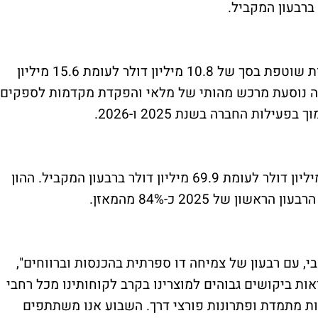
במהלך הרבעון ייצרה החברה מזומנים מפעילות שוטפת בסך של 10.8 מיליון דולר לעומת 15.6 מיליון
דה נוסעת מרכש מהותי של מלאי והפקדת מקדמות לספקים
ות החברה בשנת 2025 ו-2026.
יתרת המזומנים נכון לסוף הרבעון הייתה 41 מיליון דולר לעומת 69.9 מיליון דולר ברבעון המקביל. ההון
20 עם מומנטום חיובי, עם רבעון של צמיחה דו ספרתית בהכנסות וברווחים",
לראות ביקושים גבוהים למוצרינו בקרב לקוחותינו מכל רחבי
ות מתמדת ופתרונות פורצי דרך. השבוע אנו משתתפים