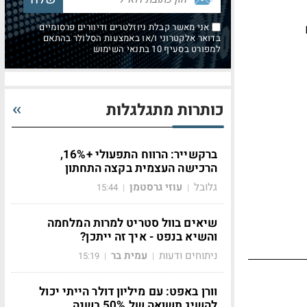
אני מאשר קבלת ניוזלטרים ודיוורים פרסומיים
בדואר אלקטרוני ו/או באמצעות הסלולר בהתאם
למפורט בסעיף 10 בתנאי השימוש
כותרות מתגלגלות
ברקשייר: הרווח התפעולי +16%,
הרכישה העצמית בקצה התחתון
גלובל
עוזי גרסטמן
15:44
|
|
שיאים בוול סטריט למרות המלחמה
והשיא בנפט - איך זה ייתכן?
ניתוחים ודעות
עמית בר
15:19
|
|
וורן באפט: עם מיליון דולר הייתי יכול
להשיג תשואה של 50% בשנה