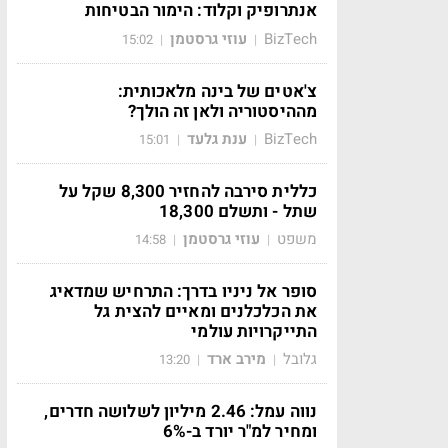
אנתרופיק וקלוד: הימור הבטיחות
BizTech
עוזי גרסטמן
15:02
|
|
צ'אטים של בינה מלאכותית:
מההיסטוריה ולאן זה הולך?
BizTech
ענת גלעד
15:01
|
|
כללית סירבה להחזיר 8,300 שקל על
שתל - ותשלם 18,300
משפט
עוזי גרסטמן
14:58
|
|
סופר אל ניניו בדרך: התרחיש שמדאיג
את הכלכלנים ומאיים להצית גל
התייקרויות עולמי
גלובל
מירב ארד
13:20
|
|
נווה עמל: 2.46 מיליון לשלושה חדרים,
ומחיר למ"ר יורד ב-6%