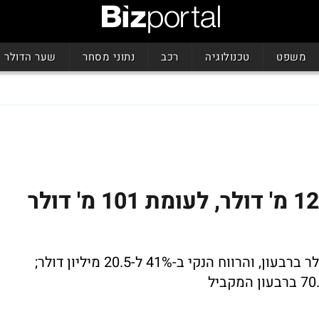
משפט
טכנולוגיה
רכב
נתוני מסחר
שער הדולר
נקסט ויז'ן: הצבר עלה ל-123 מ' דולר, לעומת 101 מ' דולר
הכנסות החברה זינקו ב-33% ל-36 מיליון דולר ברבעון, והרווח הנקי ב-41% ל-20.5 מיליון דולר;