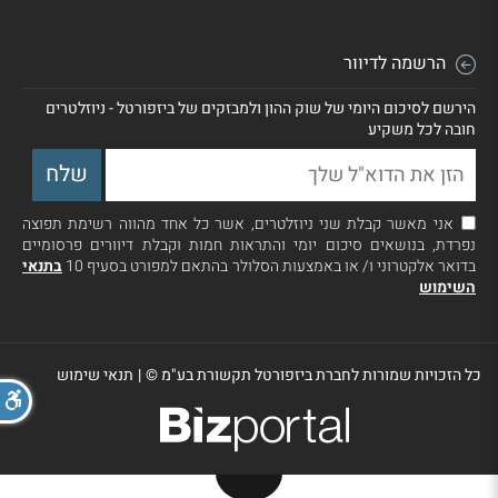
הרשמה לדיוור
הירשם לסיכום היומי של שוק ההון ולמבזקים של ביזפורטל - ניוזלטרים
חובה לכל משקיע
אני מאשר קבלת שני ניוזלטרים, אשר כל אחד מהווה רשימת תפוצה
נפרדת, בנושאים סיכום יומי והתראות חמות וקבלת דיוורים פרסומיים
בדואר אלקטרוני ו/ או באמצעות הסלולר בהתאם למפורט בסעיף 10
בתנאי
השימוש
כל הזכויות שמורות לחברת ביזפורטל תקשורת בע"מ ©
|
תנאי שימוש