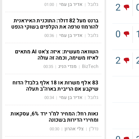
גלובל
אדיר בן עמי
2
01:00
|
|
ברנט מעל 82 דולר: התוכנית האיראנית
להורמוז טרפה את הקלפים בשוקי הנפט
0
גלובל
אדיר בן עמי
00:36
|
|
השוואה מעשית: איזה צ'אט AI מתאים
2
לאיזו משימה, וכמה זה עולה
BizTech
מנדי הניג
00:35
|
|
83 אלף משרות או 18 אלף בלבד? הדוח
שיקבע אם הריבית בארה"ב תעלה
גלובל
אדיר בן עמי
00:34
|
|
נאות רחל: המחיר למ"ר ירד 6%, עסקאות
ומחירי הדירות בשכונה
נדל"ן
צלי אהרון
00:30
|
|