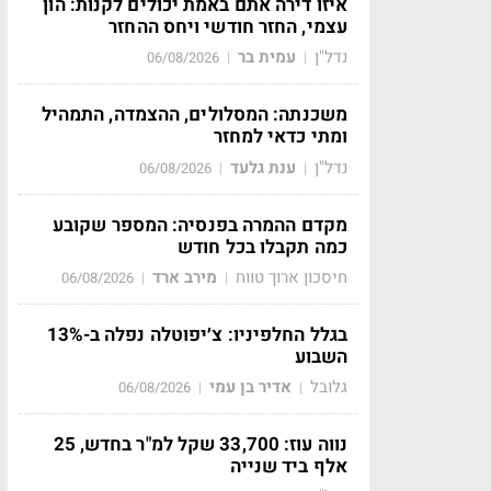
איזו דירה אתם באמת יכולים לקנות: הון
עצמי, החזר חודשי ויחס ההחזר
נדל"ן
עמית בר
06/08/2026
|
|
משכנתה: המסלולים, ההצמדה, התמהיל
ומתי כדאי למחזר
נדל"ן
ענת גלעד
06/08/2026
|
|
מקדם ההמרה בפנסיה: המספר שקובע
כמה תקבלו בכל חודש
חיסכון ארוך טווח
מירב ארד
06/08/2026
|
|
בגלל החלפיניו: צ׳יפוטלה נפלה ב-13%
השבוע
גלובל
אדיר בן עמי
06/08/2026
|
|
נווה עוז: 33,700 שקל למ"ר בחדש, 25
אלף ביד שנייה