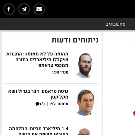
מחשבונים
ניתוחים ודעות
מהומה על לא מאומה: החברות
שיקבלו מיליארדים בחזרה
ממכסי טראמפ
מנדי הניג
גרסת טראמפ: דבר בגדול ושא
מקל קטן
|
איתמר לוין
(3)
1.4 מיליארד חביות: המלחמה
באיראן חשפה את הנשק