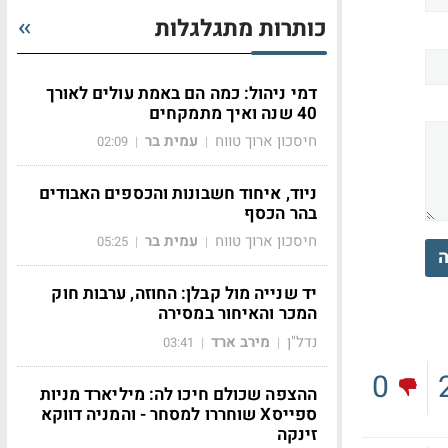
כותרות מתגלגלות
דמי ניהול: כמה הם באמת עולים לאורך
40 שנה ואיך מתמקחים
חיסכון ארוך טווח
עמית בר
02:09
|
|
ניוד, איחוד חשבונות והכספים האבודים
בהר הכסף
חיסכון ארוך טווח
עמית בר
05:25
|
|
ה
יד שנייה מול קבלן: החוזה, ערבות חוק
המכר והאיחור במסירה
נדל"ן
מירב ארד
03:41
|
|
0
ההצפה שכולם חיכו לה: מיליארד מניות
ספייסX שוחררו למסחר - והמניה דווקא
זינקה