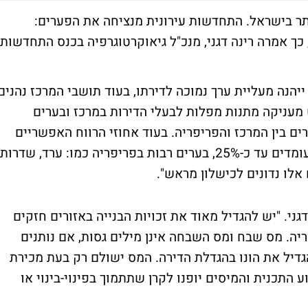
ל ביותר בישראל. התחדשות עירונית מנציחה את הפערים:
ך אמרה רינה דגני, מנכ"ל גיאוקרטוגרפיה בכנס התחדשות
ייהנה מעליית ערך נמוכה לדירתו, בעוד תושבי המרכז נהנים
מעניקה מתנות מפלות לבעלי הדירות במרכז ובערים
ם בין המרכז והפריפריה. בעוד אחוזי הרווח האפשריים
בפרויקטים של תמ"א 38 באזור ת"א וגוש דן עומדים עד כ-25%, בערים רבות בפריפריה כמו: ערד, שדרות
אלו נדונים לכישלון מראש".
ני. "יש להגדיל מאוד את זכויות הבנייה באזורים חזקים
יה. מס שבח ומס השבחה אינן מילים גסות, אם נותנים
גדיל את הונו בהגדלת הדירה. המס ישולם רק בעת מכירת
 התכנית והמיסים יופנו לקרן שתתמוך בפינוי-בינוי או