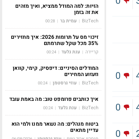
0
הזיות: למה המודל ממציא, ואיך מזהים
את זה בזמן
BizTech
עמית בר
00:28
|
|
זיכוי מס על תרומות 2026: איך מחזירים
35% מכל שקל שתרמתם
קריירה
ענת גלעד
00:24
|
|
המודלים הסיניים: דיפסיק, קימי, קוואן
0
וזעזוע המחירים
BizTech
עוזי גרסטמן
00:24
|
|
איך כותבים פרומפט טוב: מה באמת עובד
0
BizTech
ענת גלעד
00:24
|
|
ביטוח מנהלים: מה נשאר ממנו ולמי הוא
עדיין מתאים
0
חיסכון ארוך טווח
עוזי גרסטמן
06/08/2026
|
|