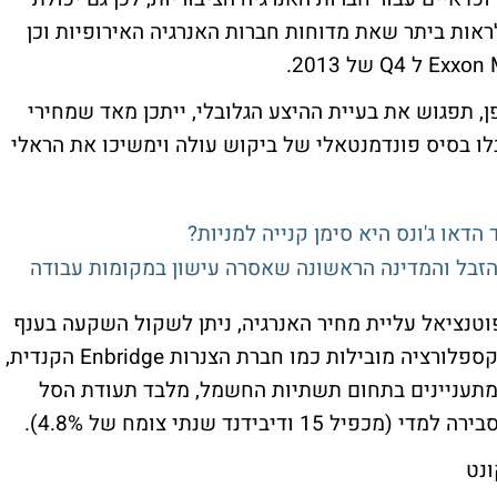
ראות ביתר שאת מדוחות חברות האנרגיה האירופיות וכן
ן, תפגוש את בעיית ההיצע הגלובלי, ייתכן מאד שמחירי
בלו בסיס פונדמנטאלי של ביקוש עולה וימשיכו את הראלי
הדאו ג'ונס היא סימן קנייה למניות?
 הזבל והמדינה הראשונה שאסרה עישון במקומות עבודה
וטנציאל עליית מחיר האנרגיה, ניתן לשקול השקעה בענף
מניות האנרגיה, ובפרט בחברות מידסטרים ואקספלורציה מובילות כמו חברת הצנרות Enbridge הקנדית,
Hallibur האמריקנית. למתעניינים בתחום תשתיות החשמל, מלבד תעודת הסל
ונט