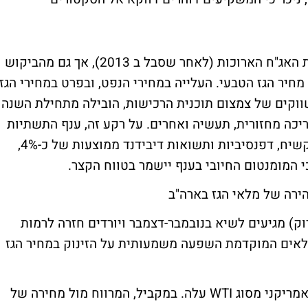
ענף התשתיות נהנה לאחרונה מירידת תשואות האג"ח הארוכות (לאחר שסבל ב 2013), אך גם מהביקוש
יר הגז הטבעי. העלייה במחירי הנפט, ובפרט במחירי הגז
ווקים של צמצום תוכנית הרכישות, הובילה מתחילת השנה
ריכה מחזורית, תעשיה ואחרים. על רקע זה, ענף התשתיות
(היחיד שאינו בדאו ג'ונס) המאופיין בביקוש קשיח, דפנסיביות ותשואות דיבידנד ממוצעות של כ-4%,
ירה של מלאי הגז בארה"ב
רוק) מגיעים לשיא בנובמבר-דצמבר ויורדים חזרה לרמות
לאים המוקדמת השפעה משמעותית על הזינוק במחיר הגז
בגרף מס' 3 ניתן לראות כי מחיר הנפט הצפון אמריקני מסוג WTI עלה. במקביל, המרווח מול מחירה של