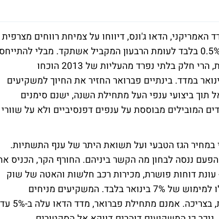
, 28 מתוך 30 החברות במדד האמריקני, הדאו ג'ונס, דיווחו על צמיחת רווחים מצרפית
מתונה של 5.7% וצמיחת הכנסות חלשה של 0.5% בלבד לעומת הרבעון המקביל אשתקד. מבלי להתייחס
באריכות לתוצאות - טוב שעונת הדוחות נגמרת, הרי חלק בלתי נפרד מהעליות של 2013 הוכחו
טימיות מדי, מה שגרם לירידה של 7% בינואר במדד. בינתיים פברואר החזיר את החיוך למשקיעים
ם פנימה אל תוך ביצועי ענפי העל מתחילת השנה, ישנם סימנים
ים המובילים מבוססת על ענפים דפנסיביים ולא על שוורי
 במחיר הגז הטבעי ועל תשואת היתר של ענף התשתיות.
פעם ננסה לבחון מה הקשר ביניהם. החורף הקר, הכניס את
עונת דוחות פושרת, מכירות רכב חלשות והאטה של שוק
הדיור בינואר בעקבות חורף קר מהרגיל, הובילו למימוש של 7% בינואר בלבד. המשקיעים מניחים
שברבעון הקרוב תסתמן חולשה, לפחות זמנית, בצריכה. אמנם מתחילת פברואר, מדד הדאו עלה ב-5% עד
 ניכר כי המשקיעים דוהרים דווקא אל הסקטורים