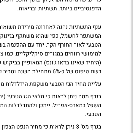
הדפנסיביים ביותר, תשתיות ובריאות.
המשתפר לחשמל, כפי שהוא משתקף בזינוק מח
הטבעי לאור החורף הקר, יחד עם ההפנמה בש
למימושי רווחים במגזרים סיקליקליים, כמו צ
רשם טיפוס של כ-6% מתחילת השנה וסביר כי המומנטום החיובי בענף יישמר בטווח הקצר.
עליית מחיר הגז הטבעי משקפת הידלדלות מה
בגרף מטה ניתן לראות כי מלאי הגז הטבעי (י
השפל במארס-אפריל. ייתכן ולהתדלדלות המ
הטבעי.