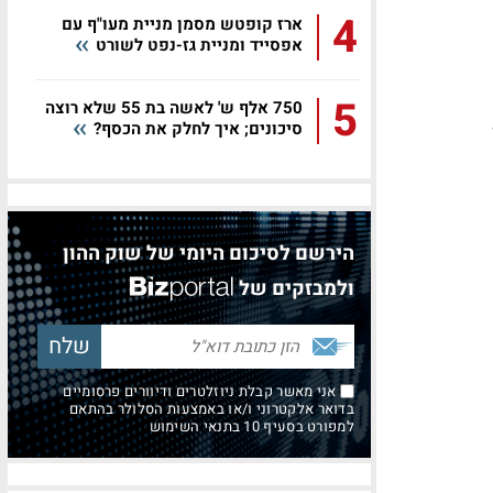
4
ארז קופטש מסמן מניית מעו"ף עם
אפסייד ומניית גז-נפט לשורט
5
750 אלף ש' לאשה בת 55 שלא רוצה
סיכונים; איך לחלק את הכסף?
הירשם לסיכום היומי של שוק ההון
ולמבזקים של
אני מאשר קבלת ניוזלטרים ודיוורים פרסומיים
בדואר אלקטרוני ו/או באמצעות הסלולר בהתאם
למפורט בסעיף 10 בתנאי השימוש