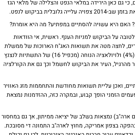
BR ירד. אנו מעריכים, כי גם כאן הירידה במלאי הנפט והצלילה של מלאי הגז
ובלית בביקוש לנפט.
? האם היא עשויה להסתיים במפתיע? מה היא אומרת?
טובה על הביקוש למניות הענף. ראשית, אי הוודאות
ים, לחצה מטה את תשואות האג"ח הארוכות של ממשלת
ארה"ב. מה שגרם לתשואת הדיבידנד הגבוהה (4%) ולויולאציה הנוחה (מכפיל 16) של התשתיות לנצנץ
קר מהרגיל, העיר את הביקוש לחשמל וכך גם את הקורלציה
יים, ואכן עליית תשואות מחודשת והתחממות מזג האוויר
פעמים הזמני הופך קבוע, ובמקרה כזה, ההזדמנות נמצאת
ם ארה"ב) נמצאות בשלב של יציאה ממיתון, אך גם במחסור
הפקה בצפון אמריקה, מחוץ לארה"ב התמונה די מסובכת.
דאיים עבור חברות האנרגיה הציבוריות, לכן גם יכולת