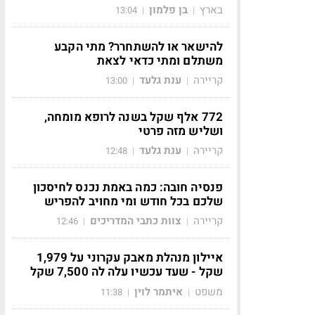
בארץ
בן פלמון
13:04
|
|
להישאר או להשתחרר? מתי הקבע
משתלם ומתי כדאי לצאת
קריירה
ענת גלעד
13:00
|
|
772 אלף שקל בשנה לרופא מומחה,
ושליש מזה פרטי
קריירה
ענת גלעד
12:48
|
|
פנסיה חובה: כמה באמת נכנס לחיסכון
שלכם בכל חודש ומי מחויב להפריש
קריירה
צוות כתבי המדריכים
12:46
|
|
איילון מנהלת מאבק עקרוני על 1,979
שקל - שעד עכשיו עלה לה 7,500 שקל
משפט
איתמר לוין
11:38
|
|