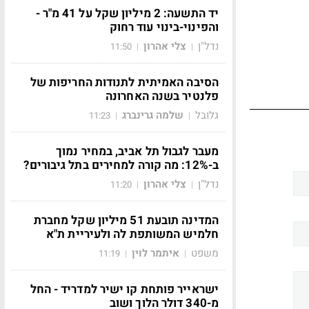
יד התשעה: 2 מיליון שקל על 41 מ"ר -
והפינוי-בינוי עוד רחוק
נדל"ן
צלי אהרון
11:50
|
|
הסיבה האמיתית לתנודות החריפות של
פלנטיר בשנה האחרונה
גלובל
שלמה גרינברג
11:23
|
|
מעבר לגבול תל אביב, במחיר נמוך
ב-12%: מה קורה למחירים בתל גיבורים?
נדל"ן
צלי אהרון
11:20
|
|
המדינה תובעת 51 מיליון שקל מחברת
חלמיש המשותפת לה ולעיריית ת"א
משפט
איתמר לוין
11:19
|
|
ישראייר פותחת קו ישיר למדריד - החל
מ-340 דולר הלוך ושוב