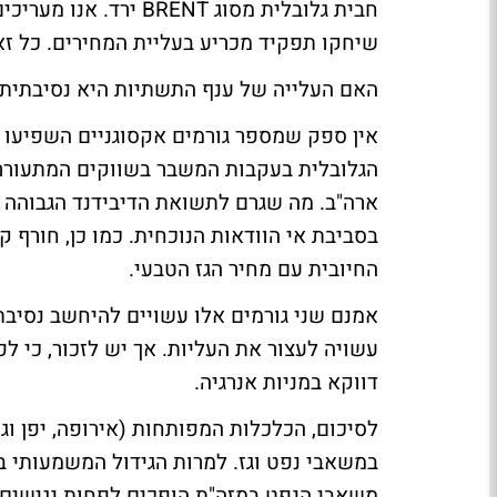
חבית גלובלית מסוג ENT
שיחקו תפקיד מכריע בעליית המחירים. כל זאת בזמן שב-2014 צפויה עלייה גל
האם העלייה של ענף התשתיות היא נסיבתית
אין ספק שמספר גורמים אקסוגניים השפיעו ל
הגלובלית בעקבות המשבר בשווקים המתעורר
בסביבת אי הוודאות הנוכחית. כמו כן, חורף 
החיובית עם מחיר הגז הטבעי.
אמנם שני גורמים אלו עשויים להיחשב נסיבת
עשויה לעצור את העליות. אך יש לזכור, כי ל
דווקא במניות אנרגיה.
לסיכום, הכלכלות המפותחות (אירופה, יפן וג
במשאבי נפט וגז. למרות הגידול המשמעותי ב
משאבי הנפט במזה"ת הופכים לפחות נגישים וכ