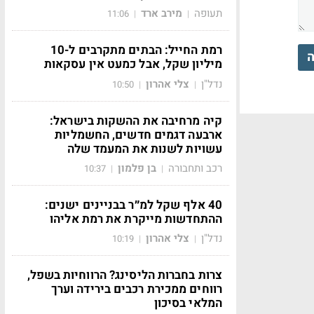
תעופה
מירב ארד
11:06
|
|
רמת החייל: הבתים מתקרבים ל-10
ה
מיליון שקל, אבל כמעט אין עסקאות
נדל"ן
צלי אהרון
10:50
|
|
קיה מרחיבה את ההשקות בישראל:
ארבעה דגמים חדשים, החשמליות
עשויות לשנות את המעמד שלה
רכב ותחבורה
בן פלמון
10:37
|
|
40 אלף שקל למ״ר בבניינים ישנים:
ההתחדשות מייקרת את רמת אליהו
נדל"ן
צלי אהרון
10:19
|
|
צרות בחברות הליסינג? הרווחיות בשפל,
רווחים ממכירת רכבים בירידה וערך
המלאי בסיכון