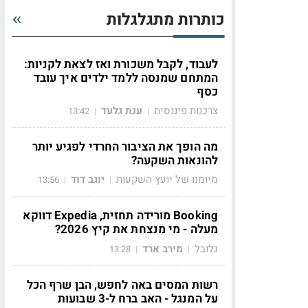
כותרות מתגלגלות
לעבוד, לקבל משכורת ואז לצאת לקניות:
המתחם שמנסה ללמד ילדים איך עובד
כסף
צרכנות פיננסית
ענת גלעד
13:42
|
|
מה הופך את הציבור החרדי לפגיע יותר
להונאות השקעה?
מיומנו של יועץ השקעות
יוגב דוד
13:56
|
|
Booking מורידה תחזית, Expedia דווקא
מעלה - מי מנצחת את קיץ 2026?
גלובל
מירב ארד
13:28
|
|
רשות המסים באה לחפש, הבן שרף הכל
על המנגל - האב ברח ל-3 שבועות