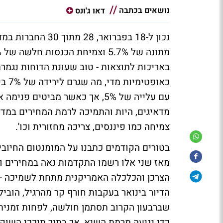
נושאים בכתבה
דאו ג'ונס
נכון ל-18 בפברואר
כאופ
עם עלייה של 5%, אך כאשר מביטי
מדאיגים, היות והתמיכה לרמת המחירים במדד
צמיחה כמו פיננסים, צריכה מחזורית וכו'.
בטורים הקודמים כתבנו על המומנטום החיובי
מאז שני אלו רשמו התקדמות נאה במחירים וה
הצרכן והכלכלה האמריקנית מתחת לשמיכה - 
כדי נגיעה מרמת השיא, אך בתוך תוככי השוק,