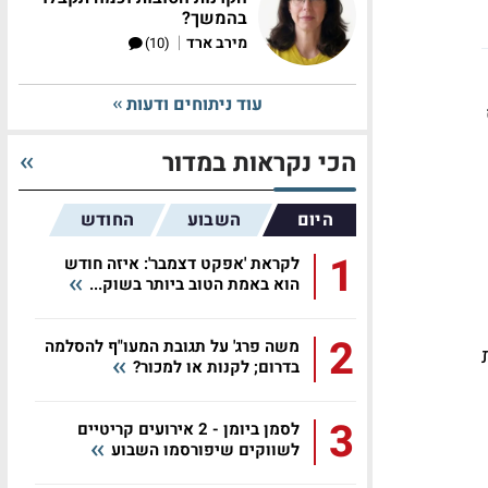
בהמשך?
|
מירב ארד
(10)
עוד ניתוחים ודעות
הכי נקראות במדור
היום
השבוע
החודש
1
לקראת 'אפקט דצמבר': איזה חודש
הוא באמת הטוב ביותר בשוק...
2
משה פרג' על תגובת המעו"ף להסלמה
בדרום; לקנות או למכור?
3
לסמן ביומן - 2 אירועים קריטיים
לשווקים שיפורסמו השבוע