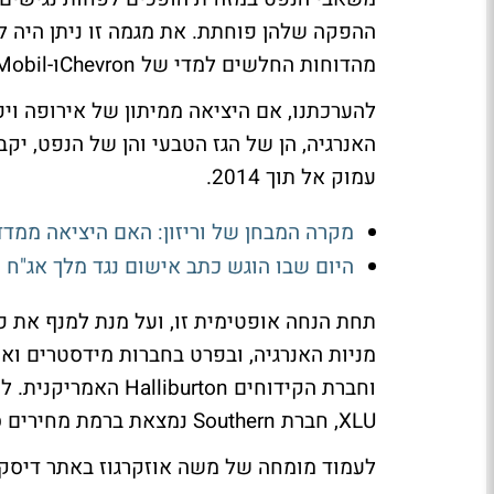
ההפקה שלהן פוחתת. את מגמה זו ניתן היה ל
מהדוחות החלשים למדי של Chevronו-Exxon Mobil ל Q4 של 2013.
להערכתנו, אם היציאה ממיתון של אירופה ויפ
האנרגיה, הן של הגז הטבעי והן של הנפט, יק
עמוק אל תוך 2014.
מקרה המבחן של וריזון: האם היציאה ממדד 
היום שבו הוגש כתב אישום נגד מלך אג"ח
תחת הנחה אופטימית זו, ועל מנת למנף את פ
וחברת הקידוחים ton
XLU, חברת Southern נמצאת ברמת מחירים סבירה למדי (מכפיל 15 ודיבידנד שנתי צומח של 4.8%).
לעמוד מומחה של משה אוזקרגוז באתר דיסק