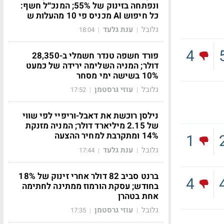
ונפתחה בזינוק של 55%; המנכ״ל חשף:
כל חיפוש AI מכניס פי 10 מהעלות ש
גלובל
ענת גלעד
18:04
|
|
4
פורד חשפה טנדר חשמלי ב-28,350
דולר; המניה השלימה ירידה של כמעט
10% בשישה ימי מסחר
גלובל
עוזי גרסטמן
17:52
|
|
נילסן רוכשת את דאבל-וריפיי לפי שווי
של 2.15 מיליארד דולר; המניה מזנקת
14% ומתקרבת למחיר ההצעה
1
גלובל
ענת גלעד
17:44
|
|
ברנט סביב 82 דולר אחרי זינוק של 18%
4
בחודש; עסקת הורמוז ממתינה לחתימה
אחת בטהרן
גלובל
עוזי גרסטמן
17:35
|
|