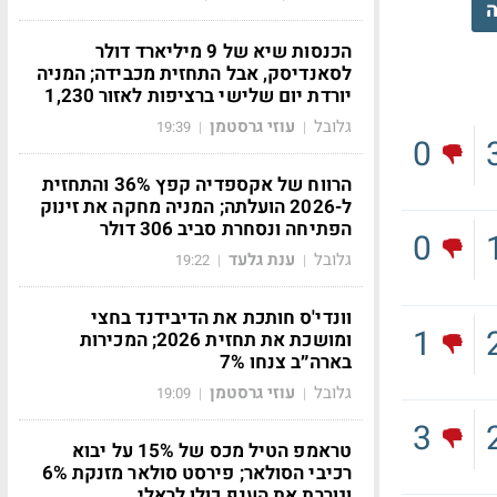
ה
הכנסות שיא של 9 מיליארד דולר
לסאנדיסק, אבל התחזית מכבידה; המניה
יורדת יום שלישי ברציפות לאזור 1,230
גלובל
עוזי גרסטמן
19:39
|
|
0
הרווח של אקספדיה קפץ 36% והתחזית
ל-2026 הועלתה; המניה מחקה את זינוק
הפתיחה ונסחרת סביב 306 דולר
0
גלובל
ענת גלעד
19:22
|
|
וונדי'ס חותכת את הדיבידנד בחצי
1
ומושכת את תחזית 2026; המכירות
בארה״ב צנחו 7%
גלובל
עוזי גרסטמן
19:09
|
|
3
טראמפ הטיל מכס של 15% על יבוא
רכיבי הסולאר; פירסט סולאר מזנקת 6%
וגוררת את הענף כולו לראלי