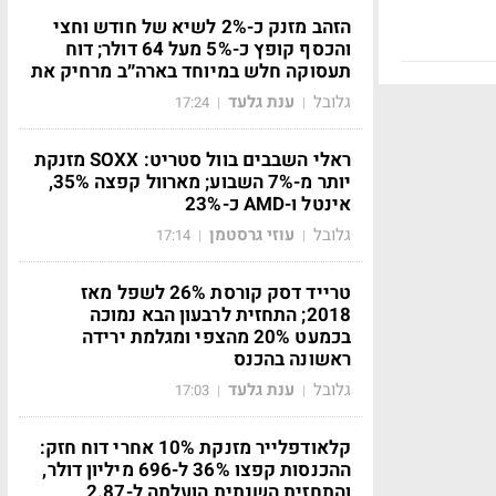
הזהב מזנק כ-2% לשיא של חודש וחצי
והכסף קופץ כ-5% מעל 64 דולר; דוח
תעסוקה חלש במיוחד בארה״ב מרחיק את
גלובל
ענת גלעד
17:24
|
|
ראלי השבבים בוול סטריט: SOXX מזנקת
יותר מ-7% השבוע; מארוול קפצה 35%,
אינטל ו-AMD כ-23%
גלובל
עוזי גרסטמן
17:14
|
|
טרייד דסק קורסת 26% לשפל מאז
2018; התחזית לרבעון הבא נמוכה
בכמעט 20% מהצפי ומגלמת ירידה
ראשונה בהכנס
גלובל
ענת גלעד
17:03
|
|
קלאודפלייר מזנקת 10% אחרי דוח חזק:
ההכנסות קפצו 36% ל-696 מיליון דולר,
והתחזית השנתית הועלתה ל-2.87