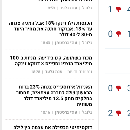
1
גלובל
ענת גלעד
18:58
|
|
הכנסות זילו זינקו 18% אבל המניה צנחה
עד 13%; אברקור חתכה את מחיר היעד
0
מ-80 ל-40 דולר
גלובל
עוזי גרסטמן
18:40
|
|
מכרו בשמועה, קנו בידיעה: מניות ב-100
מיליארד הוצפו וספייס X דווקא זינקה
ניתוחים ודעות
ענת גלעד
18:28
|
|
0
האניוול אירוספייס צנחה 23% בדוח
הראשון שלה כחברה עצמאית; מחסור
בחלקים מחק 13.5 מיליארד דולר
משוויה
2
גלובל
עוזי גרסטמן
18:16
|
|
דוקסימיטי הכפילה את עצמה בין לילה