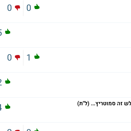
0
0
5
0
1
2
 זה סמוטריץ... (ל"ת)
4