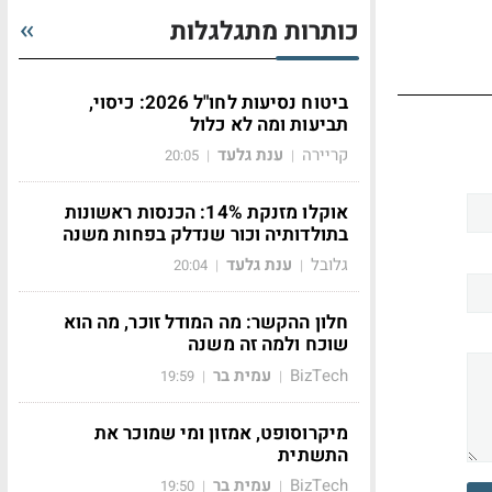
כותרות מתגלגלות
ביטוח נסיעות לחו"ל 2026: כיסוי,
תביעות ומה לא כלול
קריירה
ענת גלעד
20:05
|
|
אוקלו מזנקת 14%: הכנסות ראשונות
בתולדותיה וכור שנדלק בפחות משנה
גלובל
ענת גלעד
20:04
|
|
חלון ההקשר: מה המודל זוכר, מה הוא
שוכח ולמה זה משנה
BizTech
עמית בר
19:59
|
|
מיקרוסופט, אמזון ומי שמוכר את
התשתית
BizTech
עמית בר
19:50
|
|