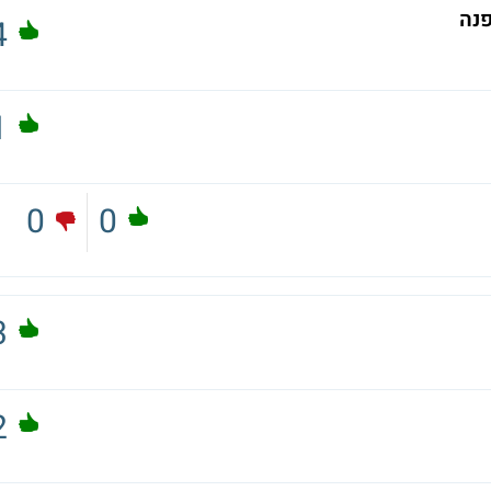
פנה
4
1
0
0
3
2