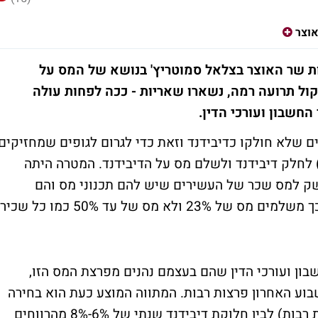
וצר
ות שר האוצר בצלאל סמוטריץ' בנושא של המס על
ול תרועה רמה, נשארו שאריות - ככה לפחות עולה
 החשבון ועורכי הדין.
רווחים הכלואים שלא חולקו כדיבידנד וזאת כדי לגרום לגופים שמחזיקים
) לחלק דיבידנד ולשלם מס על הדיבידנד. המטרה היתה
משק למס שכר של העשירים שיש להם תכנוני מס והם
מקבלים את שכרם דרך חברות ושותפויות ובכך משלמים מס של 23% ולא מס של עד 50% כמו כל שכיר
בון ועורכי הדין שהם בעצמם נהנים מפרצת המס הזו,
בוע האחרון פרצות רבות. המתווה המוצע כעת הוא בחירה
בין מס של 2% על רווחים כלואים ( עם הקלות רבות) לבין חלוקת דיבידנד שנתי של 6%-8% מהרווחים