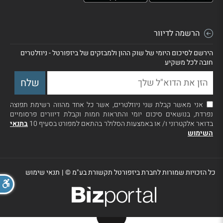
הרשמה לדיוור
הירשם לסיכום היומי של שוק ההון ולמבזקים של ביזפורטל - ניוזלטרים
חובה לכל משקיע
אני מאשר קבלת שני ניוזלטרים, אשר כל אחד מהווה רשימת תפוצה
נפרדת, בנושאים סיכום יומי והתראות חמות וקבלת דיוורים פרסומיים
בדואר אלקטרוני ו/ או באמצעות הסלולר בהתאם למפורט בסעיף 10
בתנאי
השימוש
כל הזכויות שמורות לחברת ביזפורטל תקשורת בע"מ ©
|
תנאי שימוש