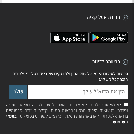
הורדת אפליקציה
הרשמה לדיוור
הירשם לסיכום היומי של שוק ההון ולמבזקים של ביזפורטל - ניוזלטרים
חובה לכל משקיע
אני מאשר קבלת שני ניוזלטרים, אשר כל אחד מהווה רשימת תפוצה
נפרדת, בנושאים סיכום יומי והתראות חמות וקבלת דיוורים פרסומיים
בדואר אלקטרוני ו/ או באמצעות הסלולר בהתאם למפורט בסעיף 10
בתנאי
השימוש