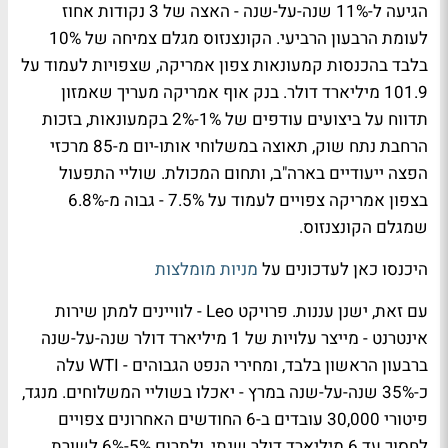
הגיעה ל-11% שנה-על-שנה - האצה של 3 נקודות אחוז
לעומת הרבעון הרביעי. הקונצנזוס מגלם צמיחה של 10%
בלבד בהכנסות קמעונאות צפון אמריקה, שצפויות לעמוד על
101.9 מיליארד דולר. בנק אוף אמריקה מעריך שאמזון
תדווח על ביצועים עודפים של 1%-2% בקמעונאות, בזכות
הרחבת נתח שוק, תאוצה במשלוחי אותו-יום מ-85 מרכזי
הפצה ייעודיים בארה"ב, ותחום המכולת. שוליי התפעול
בצפון אמריקה צפויים לעמוד על 7.5% - גבוה מ-6.8%
שמגלם הקונצנזוס.
היכנסו כאן לעדכונים על
מניות מומלצות
עם זאת, ישנן עננות. פרויקט Leo - לוויינים למתן שירות
אינטרנט - מייצר עלויות של 1 מיליארד דולר שנה-על-שנה
ברבעון הראשון בלבד, ומחירי הנפט הגבוהים - WTI עלה
כ-35% שנה-על-שנה במרץ - יאכלו בשוליי המשלוחים. מנגד,
פיטורי 30,000 עובדים ב-6 החודשים האחרונים צפויים
לחסוך עד 6 מיליארד דולר שנתי, ולתרום 5%-6% לשורת