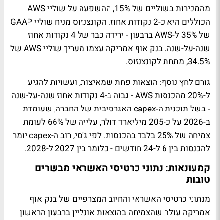
מהמכירות בשוליים של 15%, ההשפעה על שוליי AWS
הכוללים היא כ-2 נקודות אחוז. הקונצנזוס מניח שוליי GAAP
של 35% ל-AWS ברבעון - ירידה כבר של 4 נקודות אחוז
שנה-על-שנה. בנק אוף אמריקה עצמו מעריך שוליי AWS של
34.5%, מתחת לקונצנזוס.
גורם לחץ נוסף: הוצאות פחת שמאיצות, ועשויות להגיע
ל-20% מהכנסות AWS - גבוה ב-4 נקודות אחוז שנה-על-שנה
- בשל תוכנית ה-capex האגרסיבית של החברה, שעומדת
ב-2026 על כ-205 מיליארד דולר, עלייה של 66% לעומת
צמיחה של 25% בלבד בהכנסות. לפי ג'סי, רוב ה-capex יומר
להכנסות בין 6 ל-24 חודשים - כלומר בין 2027 ל-2028.
קמעונאות: נתוני כרטיסי האשראי מבשרים
טובות
מנתוני כרטיסי האשראי והחיוב המצרפיים של בנק אוף
אמריקה עולה שהצמיחה בהוצאות אונליין ברבעון הראשון