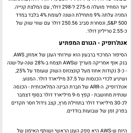
יעד המחיר מועלה מ-275 ל-298 דולר, עם המלצת קנייה.
המניה עלתה 9% מתחילת השנה לעומת 4% בלבד במדד
S&P 500, ונסחרת סביב 250.56 דולר עם שווי שוק של
כ-2.55 טריליון דולר.
אנת'רופיק - הגורם המפתיע
הסיפור המרכזי ברבעון הוא שירותי הענן של אמזון, AWS.
בנק אוף אמריקה מעריך שAWS תצמח ב-28% שנה-על-שנה
- כ-3 נקודות אחוז מעל קונצנזוס השוק שעומד על 25%,
ושיגיע לכדי הכנסות של 37.5 מיליארד דולר. המנוע:
אנת'רופיק. ה-ARR של חברת הבינה המלאכותית - הכנסה
שנתית מחושבת - קפץ מ-9 מיליארד דולר בסוף דצמבר
לכ-30 מיליארד דולר בתחילת מרץ, קצב גידול חסר תקדים
בפרק זמן של שבועות בודדים.
היות ש-AWS היא ספק הענן הראשי ושותף האימון של