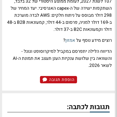
107 לשנת 2027, לעומת ממוצע היסטורי של 32 בלבד,
השתקפות ישירה של ה-capex האגרסיבי. יעד המחיר של
298 דולר מבוסס על ניתוח חלקים: AWS לבדה מוערכת
ב-169 דולר למניה, פרסום ב-44 דולר, קמעונאות B2B ב-48
דולר וקמעונאות B2C ב-37 דולר.
רוצים מידע נוסף על
אמזון
?
הדיווח הלילה יתפרסם במקביל למיקרוסופט וגוגל -
והשוואה בין שלושת ענקיות הענן תעצב את תמונת ה-AI
לשאר 2026.
הוספת תגובה
תגובות לכתבה: