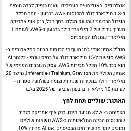
אנת'רופיק, האנליסטים מעריכים שאנת'רופיק לבדה תוסיף
כ-1.3 מיליארד דולר להכנסות AWS ברבעון - יותר מכלל
הגידול הרבעוני שהשוק מגלם. בסך הכל, בנק אוף אמריקה
מעריך גידול של 2 מיליארד דולר ברבעון ב-AWS, לעומת 1
מיליארד שמגלם הקונצנזוס.
מנכ"ל אמזון אנדי ג'סי חשף כי הכנסות הבינה המלאכותית ב-
AWS מגיעות ל-15 מיליארד דולר על בסיס שנתי - כלומר AI
הוא כבר 10% מכלל מכירות AWS. עסק השבבים הפנימי של
אמזון, הכולל את Trainium, Graviton ו-Inferentia, מייצר 20
מיליארד דולר במכירות שנתיות וצומח בשלושה ספרות -
לעומת 10 מיליארד ברבעון הרביעי של 2025 בלבד.
האתגר: שוליים תחת לחץ
הצמיחה ב-AI לא מגיעה חינם. בנק אוף אמריקה מזהיר
שהכנסות הבינה המלאכותית ב-AWS נושאות שוליים
נמוכים יותר מהשירותים הבסיסיים. אם AI מהווה 10%