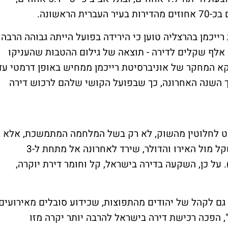
ראשונה.
ייכמן בהרצליה טוען כי הירידה בפועל הייתה גבוהה הרבה
יותר, והסתכמה בכ-12.7%, שווה ערך לכ-380 אלף שקלים לדירה - תוצאה של גילום ההטבות שהעניקו
וקא המחקר של אוניברסיטת רייכמן ממחיש באופן דרמטי עד
 השנה האחרונה, כך שבפועל הקושי שלהם לרכוש דירה
ט לחלוטין מהשוק, לא רק בשל המלחמה המתמשכת, אלא
גם ובעיקר בשל ההתחזקות הדרמטית של השקל מול האירו והדולר, שירד לאחרונה אל מתחת ל-3
עומת אשתקד). על כן, השקעה בדירה בישראל, קל וחומר דירת יוקרה,
גם לקהל של יהודים מהתפוצות, שכידוע סובלים מאירועים
, הפכה רכישת דירה בישראל להרבה יותר יקרה מזו