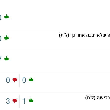
0
 שלא יבכה אחר כך (ל"ת)
0
7
0
0
כישה (ל"ת)
3
1