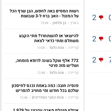
רשות המסים באה לחפש, הבן שרף הכל
2
על המנגל - האב ברח ל-3 שבועות
בארץ
בן פלמון
13:04
|
|
להישאר או להשתחרר? מתי הקבע
2
משתלם ומתי כדאי לצאת
קריירה
ענת גלעד
13:00
|
|
2
772 אלף שקל בשנה לרופא מומחה,
ושליש מזה פרטי
קריירה
ענת גלעד
12:48
|
|
פנסיה חובה: כמה באמת נכנס לחיסכון
שלכם בכל חודש ומי מחויב להפריש
קריירה
צוות כתבי המדריכים
12:46
|
|
איילון מנהלת מאבק עקרוני על 1,979