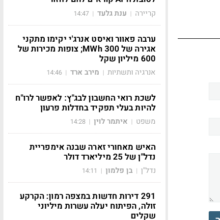
קריירה
ענת גלעד
14:47
|
|
ערבה פאוור ואיסט אנרג'י יקימו מתקני
אגירה של 300 MWh; צופות מכירות של
600 מיליון שקל
אנרגיה ותשתיות
מירב ארד
14:46
|
|
לשכת רואי החשבון לבג"ץ: לאפשר לרו"ח
להיות בעלי תפקיד בחדלות פרעון
משפט
איתמר לוין
14:28
|
|
האיש מאחורי זארה שבנה אימפריית
נדל"ן של 25 מיליארד דולר
נדל"ן
בן פלמון
14:11
|
|
291 דירות חדשות במצפה רמון: הקרקע
זולה, הפיתוח יעלה עשרות מיליוני
שקלים