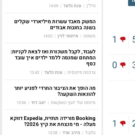
ה
נדל"ן
ענת גלעד
14:09
|
|
המשק מאבד עשרות מיליארדי שקלים
בשנה בחובות אבודים
משפט
איתמר לוין
1
14:02
|
|
לעבוד, לקבל משכורת ואז לצאת לקניות:
המתחם שמנסה ללמד ילדים איך עובד
0
כסף
צרכנות פיננסית
ענת גלעד
13:42
|
|
מה הופך את הציבור החרדי לפגיע יותר
להונאות השקעה?
מיומנו של יועץ השקעות
יוגב דוד
13:56
|
|
Booking מורידה תחזית, Expedia דווקא
1
מעלה - מי מנצחת את קיץ 2026?
גלובל
מירב ארד
13:28
|
|