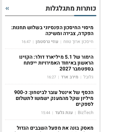
כותרות מתגלגלות
מיסוי החיסכון הפנסיוני בשלוש תחנות:
הפקדה, צבירה ומשיכה
חיסכון ארוך טווח
עוזי גרסטמן
16:47
|
|
הימור של 5.1 מיליארד דולר: הקזינו
הראשון באיחוד האמירויות ייפתח
בספטמבר 2027
גלובל
מירב ארד
16:27
|
|
הכסף של אינטל עובר לביטחון: כ-900
מיליון שקל מהמענק ישמשו לתשלום
לספקים
BizTech
ענת גלעד
15:44
|
|
מאסק בונה את מפעל השבבים הגדול