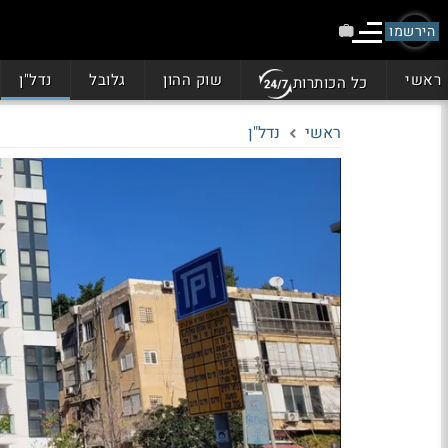
הירשמו
ראשי
שוק ההון
גלובל
נדל"ן
כל הכותרות
ראשי
נדל"ן