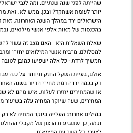
שהייתה לפני שנה-שנתיים. ומה לגבי ישראלי
יותר לעומת אשתקד? ובכן, ממש לא. זאת מה
הישראלים ירד במהלך השנה האחרונה. זאת כ
בהכנסות של מאות אלפי אנשי מילואים, ובמ
שאלת השאלות היא - האם מצב זה עשוי להשת
למסלולם, מרבית אנשי המילואים יחזרו ומרב
תמשיך לרדת - כל אלה ישפיעו כמובן לטובה 
אולם, בעיית השקל החזק תיוותר על כנה עבור
דק בכמה ירדה רמת מחירי הדיור בשנה האחר
או שהמחירים יחזרו לעלות. איש מהם לא ש
המחירים, שעה שיוקר המחיה עלה בשיעור ממוצע של כ-10%-15% לפחות ב
במילים אחרות: העלייה ביוקר המחיה לא רק 
וכמה, כך ששביעות הרצון של מקבלי ההחלטות
לצערי, כל קשר עם המציאות.