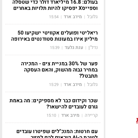
בעולם: 16.8 מיליארד דולר כדי שטסלה
וספייסX יפסיקו להיות תלויות באחרים
גלובל
מירב ארד
15:54
|
|
ריאליטי ופועלים אקוויטי ישקיעו 50
מיליון אירו במעונות סטודנטים באירופה
נדל"ן
ענת גלעד
15:39
|
|
פער של 30% במניית צים - המכירה
במחיר גבוה מהשוק, והאם העסקה
תתבטל?
גלובל
מירב ארד
15:29
|
|
שכר וקידום כבר לא מספיקים: מה באמת
גורם לעובדים להישאר?
קריירה
מירב ארד
15:10
|
|
עם חרטות: המנכ"לים שפיטרו עובדים
לטובת ה-AI קוראים להם לחזור