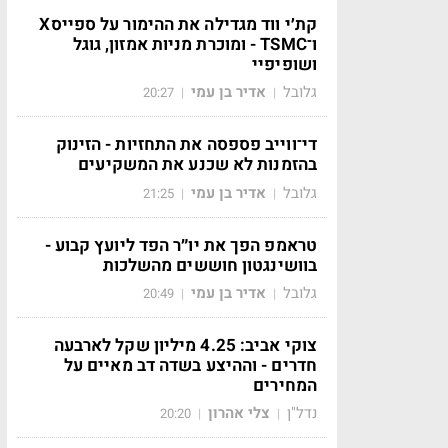
קת׳י ווד מגדילה את ההימור על ספייסX
ו־TSMC - ומוכרת מניות אמזון, גוגל
ושופיפיי
גלובל
אדיר בן עמי
20:27
|
|
די־ווייב פספסה את התחזיות - הזינוק
בהזמנות לא שכנע את המשקיעים
גלובל
אדיר בן עמי
21:25
|
|
טראמפ הפך את יו״ר הפד ליועץ קבוע -
בוושינגטון חוששים מהשלכות
גלובל
אדיר בן עמי
20:49
|
|
צוקי אביב: 4.25 מיליון שקל לארבעה
חדרים - וההיצע בשדה דב מאיים על
המחירים
נדל"ן
צלי אהרון
20:20
|
|