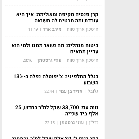
קרן פנסיה מקיפה ומשלימה: איך היא
עובדת ומה מבטיח לה תשואה
חיסכון ארוך טווח
מירב ארד
11:49
|
|
ביטוח מנהלים: מה נשאר ממנו ולמי הוא
עדיין מתאים
חיסכון ארוך טווח
עוזי גרסטמן
23:16
|
|
בגלל החלפיניו: צ׳יפוטלה נפלה ב-13%
השבוע
גלובל
אדיר בן עמי
22:44
|
|
נווה עוז: 33,700 שקל למ"ר בחדש, 25
אלף ביד שנייה
נדל"ן
עוזי גרסטמן
22:15
|
|
כפר גנים ג': 30 אלף שקל למ"ר, והמחיר