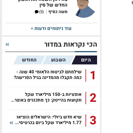
החדש של סין
|
משה כסיף
(5)
עוד ניתוחים ודעות
הכי נקראות במדור
היום
השבוע
החודש
1
שילמתם לביטוח הלאומי 40 שנה -
כמה תקבלו מהמדינה בגיל הפרישה?
2
אופציות ב-150 מיליארד שקל
תקועות בהייטק: כך מתכננים באוצר...
3
שיא חדש ביולי: הישראלים הוציאו
1.77 מיליארד שקל ביום בכרטיסי...