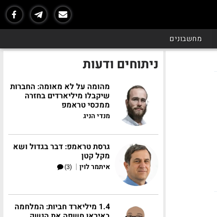
מחשבונים
ניתוחים ודעות
מהומה על לא מאומה: החברות
שיקבלו מיליארדים בחזרה
ממכסי טראמפ
מנדי הניג
גרסת טראמפ: דבר בגדול ושא
מקל קטן
|
איתמר לוין
(3)
1.4 מיליארד חביות: המלחמה
באיראן חשפה את הנשק