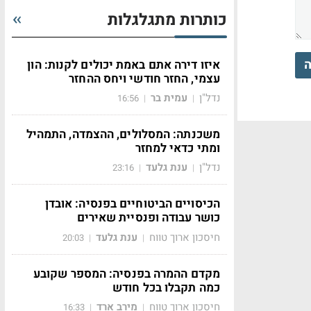
כותרות מתגלגלות
ה
איזו דירה אתם באמת יכולים לקנות: הון
עצמי, החזר חודשי ויחס ההחזר
נדל"ן
עמית בר
16:56
|
|
משכנתה: המסלולים, ההצמדה, התמהיל
ומתי כדאי למחזר
נדל"ן
ענת גלעד
23:16
|
|
הכיסויים הביטוחיים בפנסיה: אובדן
כושר עבודה ופנסיית שאירים
חיסכון ארוך טווח
ענת גלעד
20:03
|
|
מקדם ההמרה בפנסיה: המספר שקובע
כמה תקבלו בכל חודש
חיסכון ארוך טווח
מירב ארד
16:33
|
|