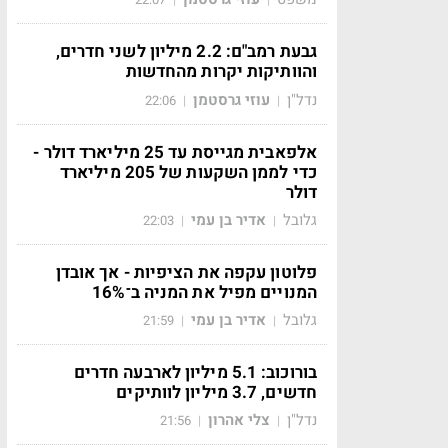
גבעת רמב"ם: 2.2 מיליון לשני חדרים,
והוותיקות יקרות מהחדשות
נדל"ן
עוזי גרסטמן
22:06
|
|
אלפאבית מגייסת עד 25 מיליארד דולר -
כדי לממן השקעות של 205 מיליארד
דולר
גלובל
אדיר בן עמי
22:03
|
|
פלוטון עקפה את הציפיות - אך אובדן
המנויים מפיל את המניה ב־16%
גלובל
אדיר בן עמי
21:59
|
|
בורוכוב: 5.1 מיליון לארבעה חדרים
חדשים, 3.7 מיליון לוותיקים
נדל"ן
צלי אהרון
21:56
|
|