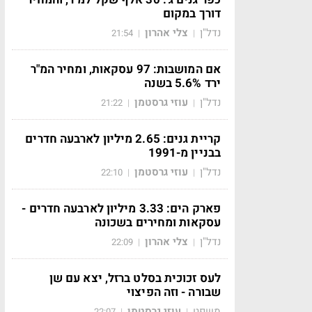
דורך במקום
נדל"ן
צלי אהרון
21:54
|
|
אם המושבות: 97 עסקאות, ומחיר המ"ר
ירד 5.6% בשנה
נדל"ן
עוזי גרסטמן
21:22
|
|
קריית גנים: 2.65 מיליון לארבעה חדרים
בבניין מ-1991
נדל"ן
עוזי גרסטמן
22:10
|
|
פארק הים: 3.33 מיליון לארבעה חדרים -
עסקאות ומחירים בשכונה
נדל"ן
צלי אהרון
22:09
|
|
לעס זכוכית בסלט ברזל, יצא עם שן
שבורה - וזה הפיצוי
משפט
עוזי גרסטמן
22:07
|
|