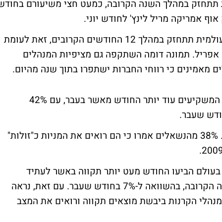
ת תתחזק במהלך השנה הקרובה, כמעט חצי משיעורם בחודש
וף אמריקה מריל לינץ' לחודש יוני.
24% ממנהלי הקרנות מעריכים כי הכלכלה העולמית תתחזק במהלך 12 החודשים הקרובים, זאת לעומת
כך בחודש מאי, או 61% בחודש אפריל. תמונה דומה השתקפה גם מציפיות המנהלים
רמת הנזילות בשווקים העולמיים מדאיגה את המשקיעים עוד יותר החודש מאשר בעבר, עם 42%
למרות זאת, יש הרואים במצב הנתון הזדמנות. 38% מהנשאלים אמרו כי הם רואים את המניות כ"זולות"
בעולם הביעו החודש מעט יותר תקווה באשר לעתיד
היבשת, עם 19% שצופים שיפור במהלך השנה הקרובה, בהשוואה ל-7% בחודש שעבר. עם זאת, נראה
וקא מיואשים יותר. 7% בלבד ממנהלי הקרנות ביבשת מוצאים תקווה ורואים את המצב