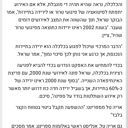
והכלכלה, נראה שהיא תהיה די מוגבלת, אלא אם האירוע
יתפתח לסיטואציה של פיגועי טרור או לירידה בתיירות", אמר
הבוקר שראל, תוך שהשווה את המצב לאירועים דומים
שעבר. "בשנת 2002 ראינו ירידות כתוצאה מפיגועי טרור
שהיו", ציין.
"הדבר המרכזי שיכול לפגוע בכלכלה הוא ירידה בתיירות
הנכנסת, אך כרגע אני נותן לכך סיכוי נמוך", אמר שראל.
בכדי להמחיש את האפקט הנדרש בכדי להביא לפגיעה
רצינית בכלכלה, שראל פונה לאירועי שנת 2000, עם פריצת
האינתיפאדה השנייה. "בסוף שנת 2000 ראינו ירידה של
כ-60% בתיירות, אך בשביל ירידה חדה כזו דרוש יותר מאשר
רק אירוע השתלטות בודד על ספינה", סיכם.
אריה טל מספרינט: "ההשפעה תקבל ביטוי בטוווח הקצר
בלבד"
גם אריה טל, אנליסט ראשי באלומות ספרינט, אמר מסכים