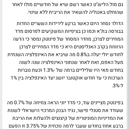
גם מול הליש"ט כאשר רשם שיא של חודשיים מולו לאחר
שהוחלט באנגליה להשאיר את הריבית ללא שינוי.
הדולר נסחר היום כאשר ברקע לירידות השערים החדות
בבורסה בת"א וכמו כן בציפיות המשקיעים לפרסום מדד
המחירים לצרכן, מחדר המסחר של פינוטק נמסר כי הדעה
הרווחת בקרב האנליסטים היא כי מדד המחירים לצרכן
לחודש יולי יעלה ב0.8% מה שיביא את האינפלציה השנתית
מעל האפס, זאת לאחר שנתוני האינפלציה שנה לשנה
בחודש מאי היו שליליים ברמה של -1.3% וכעת גוברות
הערכות כי עד חודש אוקטובר יושג יעד האינפלציה בין 1%
ל-3%.
בפינוטק מציינים עוד, כי מדד יוני הראה צמיחה של 0.7% מה
שעודד את סטנלי פישר, נגיד הבנק המרכזי הישראלי לשנות
את המדיניות המוניטרית של קיצוצים ולהעלות את הריבת
ברבע אחוז בחודש שעבר לרמה נוכחית של 3.75% זו הפעם