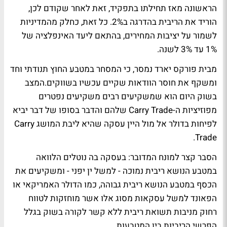
הראשונה מאז תחילתו בתפקיד, זאת לאחר שקודם לכן,
הוריד את הריבית בהדרגה ב2%. כל זאת, כחלק מהמדיניות
לשמור על יציבות המחירים, בהתאם ליעד האינפלציה של
1% עד 3% לשנה.
מבית פורקס יארד נמסר, כי המסחר במטבע החוץ תנודתי וחד
ומשקף את חוסר הוודאות שקיים עכשיו בשווקים.המצב
בשוק היום הוא שמשקיעים רבים משקיעים נפטרים
מפוזיציות ה-Carry Trade שלהם והדבר בסופו של דבר יביא
לפיחות בדולר אל מול היין עסקה שהיא ליבת המושג Carry
Trade.
הסבר קצר למונח המדובר: בעסקה בה נוטלים הלוואה
במטבע הנושא ריבית נמוכה - למשל ין יפני - ומשקיעים את
הכסף במטבע הנושא ריבית גבוהה, כמו הדולר האמריקאי או
הפאונד למשל עסקאות מסוג אלו אשר מוחזקות לטווח
רחוק מניבות תשואת ריבית ללא קשר לקורה בשוק בגלל
הפרשי הריביות בין המטבעות.