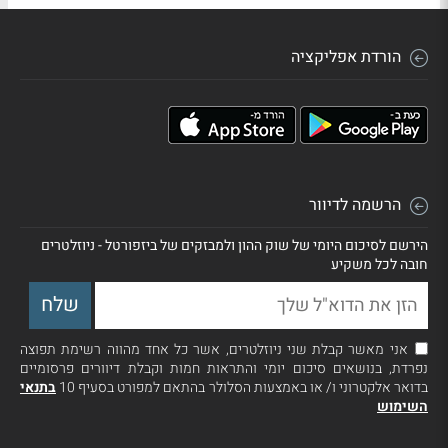
הורדת אפליקציה
הרשמה לדיוור
הירשם לסיכום היומי של שוק ההון ולמבזקים של ביזפורטל - ניוזלטרים
חובה לכל משקיע
אני מאשר קבלת שני ניוזלטרים, אשר כל אחד מהווה רשימת תפוצה
נפרדת, בנושאים סיכום יומי והתראות חמות וקבלת דיוורים פרסומיים
בדואר אלקטרוני ו/ או באמצעות הסלולר בהתאם למפורט בסעיף 10
בתנאי
השימוש