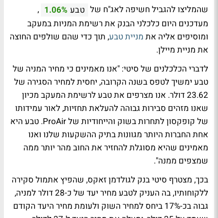
שהמליצו להגביל חשיפה לאג"ח של
,
טבע
1.06%
מעדכנים היום כלכלני הבנק את רשימת המניות במעקב
ומוסיפים אליה את
מניית טבע
, תוך כדי שהם שולפים החוצה
את מניית מיילן.
לדברי הכלכלנים של סיטי: "אנו מאמינים כי מחיר המניה של
טבע ימשיך לטפס בשנה הקרובה, יחסית למחיר הסגירה של
23.62 דולר. אנו מצרפים את טבע לרשימת המעקב מכיון
שאנו מזהים סבירות גבוהה להעלאת תחזיות, לאור עמידותו
של קופקסון לתחרות בשוק והייחודיות של ProAir. טבע היא
אחת החברות היותר מגוונות בתיק ההשקעות שלנו ואנו
מאמינים שהיא מסוגלת להחזיר את החוב מהר יותר ממה
שמצפים ממנה".
בכך, מצטרף סיטי בנק לגולדמן זאקס, שהפיץ אתמול סקירה
ללקוחותיו, בה העניק לטבע מחיר יעד של כ-28 דולר למניה,
גבוה בכ-17% ביחס למחיר השוק ולעומת מחיר היעד הקודם