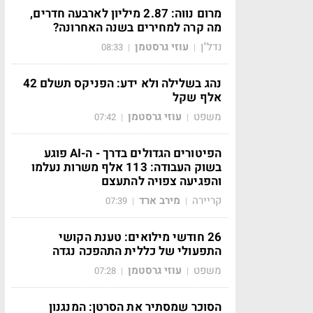
מרום נווה: 2.87 מיליון לארבעה חדרים,
מה קרה למחירים בשנה האחרונה?
נדל"ן
עוזי גרסטמן
08:33
|
|
נהג בשלילה ולא ידע: הפניקס תשלם 42
אלף שקל
משפט
עוזי גרסטמן
07:42
|
|
הפיטורים הגדולים בדרך - ה-AI פוגע
בשוק העבודה: 113 אלף משרות נעלמו
והפגיעה צפויה להתעצם
קריירה
מירב ארד
07:39
|
|
26 חודשי מילואים: טענת הקושי
התפעולי של כללית התהפכה נגדה
משפט
עוזי גרסטמן
07:28
|
|
הסוכר שמסתיר את הסרטן: המנגנון