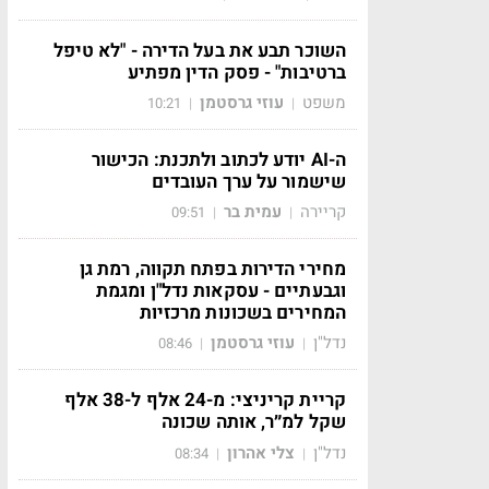
השוכר תבע את בעל הדירה - "לא טיפל
ברטיבות" - פסק הדין מפתיע
משפט
עוזי גרסטמן
10:21
|
|
ה-AI יודע לכתוב ולתכנת: הכישור
שישמור על ערך העובדים
קריירה
עמית בר
09:51
|
|
מחירי הדירות בפתח תקווה, רמת גן
וגבעתיים - עסקאות נדל"ן ומגמת
המחירים בשכונות מרכזיות
נדל"ן
עוזי גרסטמן
08:46
|
|
קריית קריניצי: מ-24 אלף ל-38 אלף
שקל למ״ר, אותה שכונה
נדל"ן
צלי אהרון
08:34
|
|