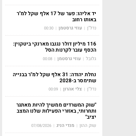
יד אליהו: פער של 17 אלף שקל למ"ר
באותו רחוב
נדל"ן
עוזי גרסטמן
00:30
|
|
116 מיליון דולר נגנבו מארנקי ביטקוין:
הכסף עובר לקרנות הסל
גלובל
עוזי גרסטמן
00:08
|
|
נחלת יהודה: 31 אלף שקל למ"ר בבנייה
שתימסר ב-2028
נדל"ן
צלי אהרון
00:09
|
|
"שוק המשרדים ממשיך להיות מאתגר
ותחרותי, באזורי הפעילות שלנו המצב
יציב"
שוק ההון
מנדי הניג
07/08/2026
|
|