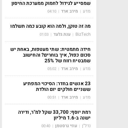
שמסייע לגידול לחמוק ממערכת החיסון
מדע
מירב ארד
04:10
|
|
מה זה טוקן, ולמה הוא קובע כמה תשלמו
BizTech
ענת גלעד
01:03
|
|
חידה מתמטית: שתי מעטפות, באחת יש
סכום כפול, איך בוחרים? והחישוב
שמבטיח רווח של 25%
מדע
מירב ארד
05:02
|
|
23 אנשים בחדר: הסיכוי המפתיע
ששניים חולקים יום הולדת
מדע
מירב ארד
00:51
|
|
רמת יוסף: 33,700 שקל למ"ר, ודירה
ישנה ב-1.6 מיליון
נדל"ן
עוזי גרסטמן
00:40
|
|