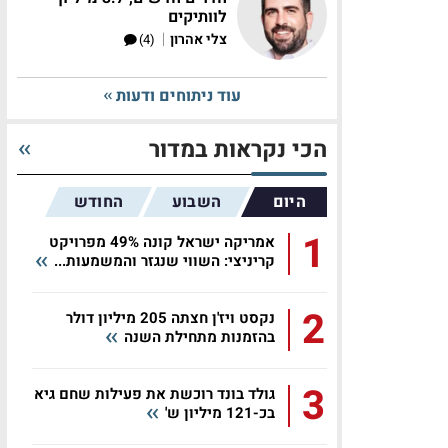
לוותיקים
|
צלי אהרון
(4)
עוד ניתוחים ודעות
הכי נקראות במדור
היום
השבוע
החודש
1
אמריקה ישראל קונה 49% מפרויקט
קריניצי: השווי שנגזר והמשמעות...
2
נקסט ויז'ן חצתה 205 מיליון דולר
בהזמנות מתחילת השנה
3
גולד בונד רוכשת את פעילות שחם גיא
בכ-121 מיליון ש'