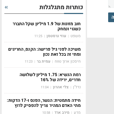
כותרות מתגלגלות
ה
חוב מזונות של 1.9 מיליון שקל התברר
כשגוי ונמחק
משפט
עוזי גרסטמן
11:25
|
|
משיכה לפני גיל פרישה: הקנס, החריגים
ומתי זה בכל זאת נכון
חיסכון ארוך טווח
עמית בר
11:23
|
|
רמת הנשיא: 1.75 מיליון לשלושה
חדרים, ירידה של 16%
נדל"ן
צלי אהרון
11:04
|
|
חידה מתמטית: הגשר, הפנס ו-17 הדקות:
מתי האדם המהיר צריך להפסיק לרוץ
מדע
מירב ארד
10:58
|
|