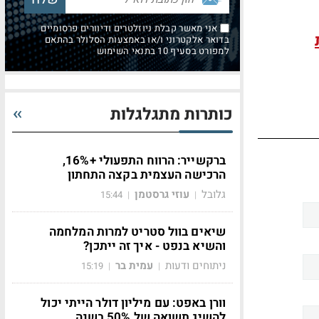
אני מאשר קבלת ניוזלטרים ודיוורים פרסומיים
בדואר אלקטרוני ו/או באמצעות הסלולר בהתאם
למפורט בסעיף 10 בתנאי השימוש
כותרות מתגלגלות
ברקשייר: הרווח התפעולי +16%,
הרכישה העצמית בקצה התחתון
גלובל
עוזי גרסטמן
15:44
|
|
שיאים בוול סטריט למרות המלחמה
והשיא בנפט - איך זה ייתכן?
ניתוחים ודעות
עמית בר
15:19
|
|
וורן באפט: עם מיליון דולר הייתי יכול
להשיג תשואה של 50% בשנה