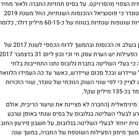
מית הצפוי מהפרויקט. על בסיס תחזיות החברה ולאור מחיר
השוק הממוצע לגרם קנאביס רפואי, מעריכה טוגדר כי פוטנציאל ההכנסות השנתיות, החל משנת 2019
יעמוד בטווח של 300-75 מיליון דולר עם עלויות שוטפות שנתיות בטווח של כ-60-15 מיליון דולר, כלומ
לאור העובדה שלחברת הפעילות (גלובוס) אין בשלב זה הכנסות ובהמשך לדוח הכספי לשנת 2017 של
חברת הפעילות אשר במסגרתו צוין כי לחברת הפעילות יש הערת עסק חי וכי נכון ליום 31 בדצמב
 כי בעלי השליטה בחברת גלובוס נתנו התחייבות בלתי
 שיידרש ובכל סכום שיידרש, כאשר עד כה העמידו הלוואת
עניין זה, יש לציין כי לפי שווי השוק הנוכחי של טוגדר, שווי הזכויות
ון שקל.
ינימאלית (החברה לא מציינת את שיעור הריבית, אולם
 מס הכנסה מדובר בכ-2.6%) ותיפרע לבעלי השליטה בגלובוס על בסיס שנתי באופן שרבע
ית יוחזר לבעלי השליטה בגלובוס, על חשבון פירעון החוב
משך מימון הפעילות השוטפת של החברה, במשך שנה