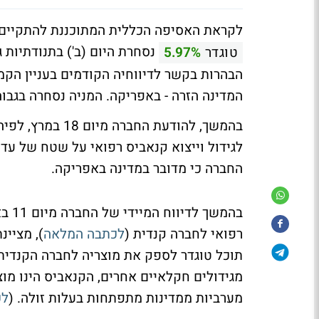
לקראת האסיפה הכללית המתוכננת להתקיים 
נסחרת היום (ב') בתנודתיות
טוגדר
5.97%
הבהרות בקשר לדיווחיה הקודמים בעניין הקמת
המדינה הזרה - באפריקה. המניה נסחרה בגבוה היומי בעלייה של כ-5%
בהמשך, להודעת ה
לגידול וייצוא קנאביס רפואי על שטח של עד 100 דונם במדינה זרה (
החברה כי מדובר במדינה באפריקה.
בהמש
רפואי לחברה קנדית (
לכתבה המלאה
), מציי
תוכל טוגדר לספק את מוצריה לחברה הקנדית 
מגידולים חקלאיים אחרים, הקנאביס הינו מוצר
מערביות ממדינות מתפתחות בעלות זולה. (
לכ