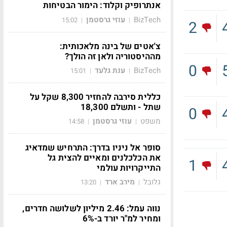
אנתרופיק וקלוד: הימור הבטיחות
BizTech
עוזי גרסטמן
15:02
|
|
2
צ'אטים של בינה מלאכותית:
מההיסטוריה ולאן זה הולך?
0
BizTech
ענת גלעד
15:01
|
|
כללית סירבה להחזיר 8,300 שקל על
שתל - ותשלם 18,300
0
משפט
עוזי גרסטמן
14:58
|
|
סופר אל ניניו בדרך: התרחיש שמדאיג
את הכלכלנים ומאיים להצית גל
1
התייקרויות עולמי
גלובל
מירב ארד
13:20
|
|
נווה עמל: 2.46 מיליון לשלושה חדרים,
ומחיר למ"ר יורד ב-6%