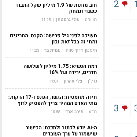
2
חוב מזונות של 1.9 מיליון שקל התברר
כשגוי ונמחק
משפט
עוזי גרסטמן
11:25
|
|
משיכה לפני גיל פרישה: הקנס, החריגים
ומתי זה בכל זאת נכון
חיסכון ארוך טווח
עמית בר
11:23
|
|
רמת הנשיא: 1.75 מיליון לשלושה
חדרים, ירידה של 16%
נדל"ן
צלי אהרון
11:04
|
|
חידה מתמטית: הגשר, הפנס ו-17 הדקות:
מתי האדם המהיר צריך להפסיק לרוץ
3
מדע
מירב ארד
10:58
|
|
ה-AI יודע לכתוב ולתכנת: הכישור
שישמור על ערך העובדים