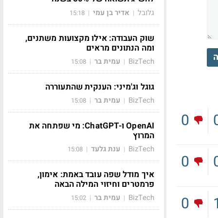
גלובל
אדיר בן עמי
15:18
|
|
שוק העבודה: אילו מקצועות משתנים,
ומה הנתונים מראים
ה
BizTech
עמית בר
15:08
|
|
גוגל וג'מיני: הענקית שהתעוררה
BizTech
עמית בר
15:08
|
|
0
OpenAI ו-ChatGPT: מי שפתחה את
המרוץ
BizTech
ענת גלעד
15:08
|
|
0
איך מודל שפה עובד באמת: אימון,
פרמטרים וחיזוי המילה הבאה
BizTech
עמית בר
0
15:02
|
|