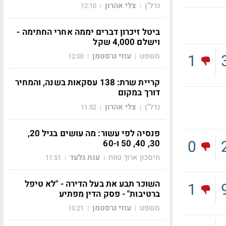
נדל"ן
צלי אהרון
12:10
|
|
ביטל זיכרון דברים יממה אחרי החתימה -
וישלם 4,000 שקל
1
משפט
עוזי גרסטמן
12:00
|
|
קריית שרת: 138 עסקאות בשנה, והמחיר
דורך במקום
נדל"ן
צלי אהרון
11:52
|
|
פנסיה לפי עשור: מה עושים בגיל 20,
0
30, 40, 50 ו-60
חיסכון ארוך טווח
ענת גלעד
11:51
|
|
השוכר תבע את בעל הדירה - "לא טיפל
1
ברטיבות" - פסק הדין מפתיע
משפט
עוזי גרסטמן
10:21
|
|