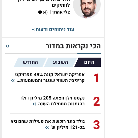
לוותיקים
|
צלי אהרון
(4)
עוד ניתוחים ודעות
הכי נקראות במדור
היום
השבוע
החודש
1
אמריקה ישראל קונה 49% מפרויקט
קריניצי: השווי שנגזר והמשמעות...
2
נקסט ויז'ן חצתה 205 מיליון דולר
בהזמנות מתחילת השנה
3
גולד בונד רוכשת את פעילות שחם גיא
בכ-121 מיליון ש'