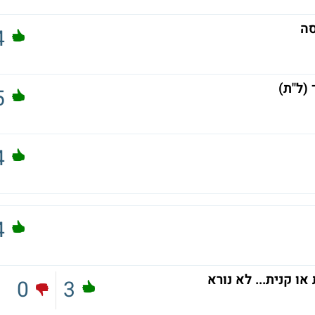
סה
4
(ל"ת)
5
4
4
... לא נורא
0
3