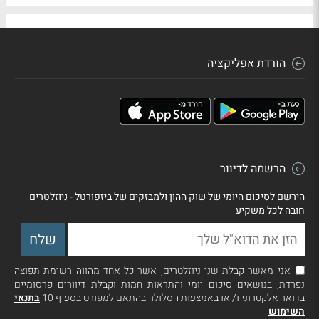
הורדת אפליקציה
הרשמה לדיוור
הירשם לסיכום היומי של שוק ההון ולמבזקים של ביזפורטל - ניוזלטרים
חובה לכל משקיע
אני מאשר קבלת שני ניוזלטרים, אשר כל אחד מהווה רשימת תפוצה
נפרדת, בנושאים סיכום יומי והתראות חמות וקבלת דיוורים פרסומיים
בדואר אלקטרוני ו/ או באמצעות הסלולר בהתאם למפורט בסעיף 10
בתנאי
השימוש