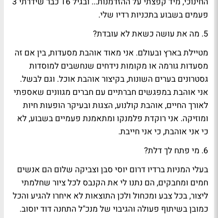
החינוכי, מיד קפצתי על ההזדמנות... ובגיל 16 כבר שידרתי 3
פעמים בשבוע בתכניות רדיו שלי.
5. מה את עושה כשאת לא עובדת?
מטיילת בארץ ובעולם. אני מאוד אוהבת מסעדות, בין אם זה
מסעדות גורמה או מקומות נידחים שנחשבים למוסדות
גסטרונים בערים השונות, בקיצור אוהבת אוכל. וגם לבשל.
אני אוהבת במפגשים חברתיים עם חברים מגוונים שאספתי
לאורך החיים, אוהבת קולנוע, הצגות ובעיקר הופעות חיות
ומוזיקה. אני רוקדת פלמנקו ומתאמנת פעמיים בשבוע, לא
כי אני אוהבת, כי אני חייבת.
6. מי פתח לך דלת?
בעלי המניות ברדיו דרום יוסי סבן וצביקה שלום הם אנשים
חמים ומחבקים, הם נתנו לי את הקנבס לכל ציור שחלמתי
ליצור, בכל צבע ומכחול ולכן התוצאות לא איחרו להגיע והכל
כמובן בשיתוף פעולה והגיבוי של מנכ"ל התחנה דוד יוסוב.