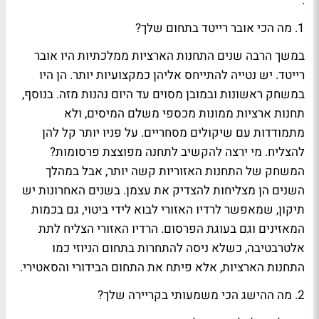
.
1. מה הכי אובר רייטד בתחום שלך?
במשך הרבה שנים התחנות הארציות ממלכתיות היו אובר
רייטד. יש נטייה להתייחס אליהן כמקצועיות יותר. הן היו
במשחק ראשונות ובמובן מסוים עד היום נהנות מזה. בנוסף,
תחנות ארציות ממונות מכספי משלם המיסים, ולא
מתמודדות עם שיקולים מסחריים. על פניו יותר קל להן
להצליח. מי ירצה להקשיב לתחנה מפוצצת פרסומות?
המשחק של התחנות האזוריות קשה יותר, אבל במהלך
השנים הן מצליחות להצדיק את עצמן. בשנים האחרונות יש
תיקון, שמאפשר לרדיו האזורי לבוא לידי ביטוי, גם בכמות
המאזינים וגם בעוגת הפרסום. הרדיו האזורי הצליח לתת
אלטרבטיבה, כשלא ניסה להתחרות בתחום הניוזי כמו
התחנות הארציות, אלא פיתח את התחום הבידורי והסאטירי.
2. מה ההישג הכי משמעותי בקריירה שלך?