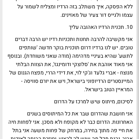
ללא הפסקה, איך משתלב בזה הרדיו ומצליח לשמור על
עצמו ולגייס דור צעיר של מאזינים.
10. תכנית הרדיו האהובה עליך
אני מקשיבה להרבה תחנות ותכניות רדיו יש הרבה דברים
טובים. יש לנו ברדיו דרום תוכנית בוקר חדשה 'שותפים
לתשע' שהיא בעיניי מדהימה (מודה שאני משוחדת). ובנוסף
אני מאוד אוהבת את 'סלוצקי ודומינגז', את הצוות הבלתי
מנוצח - אברי גלעד וג'קי לוי, את דידי הררי, מפצח הגנום של
המיינסטרים הרדיופוני בישראל, ויש את יורם סוויסה -
המראיין הטוב בישראל.
לסיכום, מיתוס שיש למרכז על הדרום
אני חושבת שהדרום שבר את כל המיתוסים בשנים
האחרונות. הדרום כבר לא מקופח ולא מסכן. אני לפחות חיה
את חיי פה מתוך בחירה, במרחק של פחות משעה אני בתל
אביב, נהנת מכל מה שיש לה להציע, וחוזרת הביתה לאיכות