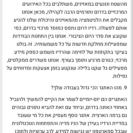
מהשטח ונוגעים במאזינים, משתלבים בכל האירועים
המרכזיים בדרום ותורמים הרבה לקהילה, מכאן אנחנו
מקבלים את הלגיטמציה מהמאזינים והיכולת שלנו להניע
אותם לפעולה. רדיו דרום נתפס כמוסד מרכזי בדרום, כמי
שקובע את סדר היום הציבורי. אנחנו בין התחנות הבודדות
שמפעילות מחלקת חדשות על כל משמעותיה. זה בולט
בעיקר בתקופות של לחימה שהרדיו משמש כספק מידע
מרכזי, כגורם מרגיע ותומך בעורף. אנחנו משדרים ממקלטים,
מפעילים גל שקט בלילה שנקטע בזמן אצעקות ומדווחים על
נפילות.
9. מהו האתגר הכי גדול בעבודה שלך?
האתגרים הם יום-יומיים לשמר את הקיים להמשיך ולהוביל
באחוזי האזנה בדרום, וביחד עם זאת להביא נתונים גבוהים
גם ברמה הארצית. אתגר נוסף מעסיק את כל מי שעובד
במדיית הרדיו בעידן של הניו מדיה והתפתחות הטכנולוגית
שבכל סמארטפון יש נגישות למידע, לרב ערוציות ולתוכן