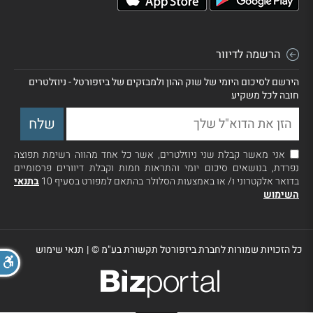
הרשמה לדיוור
הירשם לסיכום היומי של שוק ההון ולמבזקים של ביזפורטל - ניוזלטרים
חובה לכל משקיע
אני מאשר קבלת שני ניוזלטרים, אשר כל אחד מהווה רשימת תפוצה
נפרדת, בנושאים סיכום יומי והתראות חמות וקבלת דיוורים פרסומיים
בדואר אלקטרוני ו/ או באמצעות הסלולר בהתאם למפורט בסעיף 10
בתנאי
השימוש
כל הזכויות שמורות לחברת ביזפורטל תקשורת בע"מ ©
|
תנאי שימוש