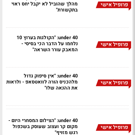
מהלך שהוביל לא יקבל יחס ראוי
פרופיל אישי
בתקשורת"
under 40: "הקולגות בערוץ 10
נלחמו על הדבר הכי בסיסי -
פרופיל אישי
המאבק עורר השראה"
under 40: "אין סיפוק גדול
מלהכניס הורה לוואטסאפ - ולראות
פרופיל אישי
את ההנאה שלו"
under 40: "הצילום המסחרי היום -
מקום קר ועצוב שעוסק בשכפול
פרופיל אישי
רגש מזויף"