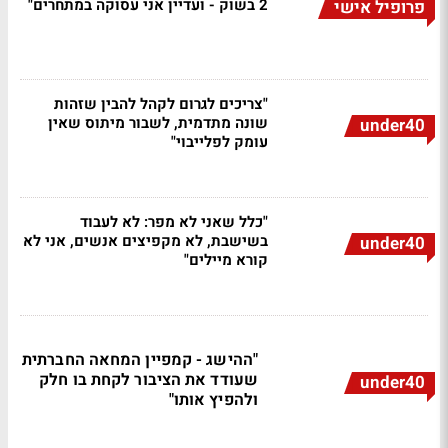
2 בשוק - ועדיין אני עסוקה במתחרים"
פרופיל אישי
"צריכים לגרום לקהל להבין שזהות
שונה מתדמית, לשבור מיתוס שאין
under40
עומק לפלייבוי"
"כלל שאני לא מפר: לא לעבוד
בשישבת, לא מקפיצים אנשים, אני לא
under40
קורא מיילים"
"ההישג - קמפיין המחאה החברתית
שעודד את הציבור לקחת בו חלק
under40
ולהפיץ אותו"