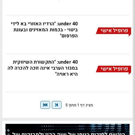
under 40: "הרדיו האזורי בא לידי
ביטוי - בכמות המאזינים ובעוגת
פרופיל אישי
הפרסום"
under 40: "התקשורת השיווקית
במגזר הערבי אינה זוכה להכרה לה
פרופיל אישי
היא ראויה"
מציג דף 1 מתוך 5
הירשם לסיכום היומי של שוק ההון ולמבזקים של